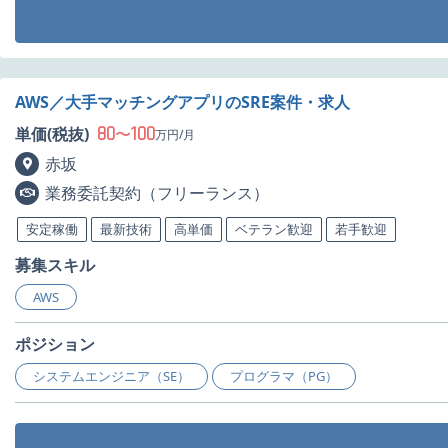
AWS／大手マッチングアプリのSRE案件・求人
80
100
単価(税抜)
〜
万円/月
赤坂
業務委託契約（フリーランス）
安定稼働
最新技術
高単価
ベテラン歓迎
若手歓迎
募集スキル
AWS
ポジション
システムエンジニア（SE）
プログラマ（PG）