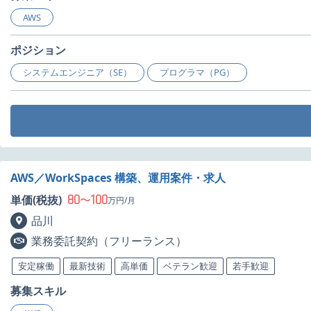
AWS
ポジション
システムエンジニア（SE）
プログラマ（PG）
AWS／WorkSpaces 構築、運用案件・求人
80
100
単価(税抜)
〜
万円/月
品川
業務委託契約（フリーランス）
安定稼働
最新技術
高単価
ベテラン歓迎
若手歓迎
募集スキル