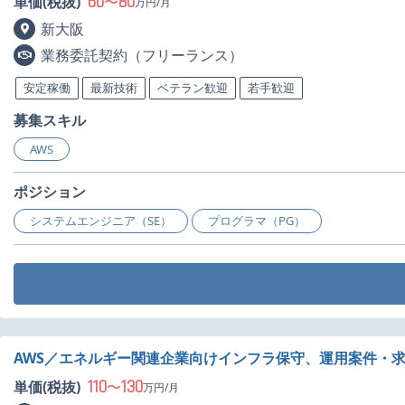
60
80
単価(税抜)
〜
万円/月
新大阪
業務委託契約（フリーランス）
安定稼働
最新技術
ベテラン歓迎
若手歓迎
募集スキル
AWS
ポジション
システムエンジニア（SE）
プログラマ（PG）
AWS／エネルギー関連企業向けインフラ保守、運用案件・
110
130
単価(税抜)
〜
万円/月