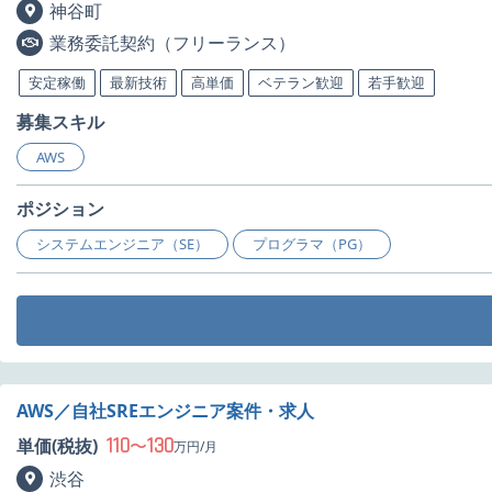
神谷町
業務委託契約（フリーランス）
安定稼働
最新技術
高単価
ベテラン歓迎
若手歓迎
募集スキル
AWS
ポジション
システムエンジニア（SE）
プログラマ（PG）
AWS／自社SREエンジニア案件・求人
110
130
単価(税抜)
〜
万円/月
渋谷