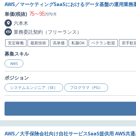
AWS／マーケティングSaaSにおけるデータ基盤の運用業務
75
95
単価(税抜)
〜
万円/月
六本木
業務委託契約（フリーランス）
安定稼働
最新技術
高単価
私服OK
ベテラン歓迎
若手歓
募集スキル
AWS
ポジション
システムエンジニア（SE）
プログラマ（PG）
AWS／大手保険会社向け自社サービスSaaS提供用 AWS