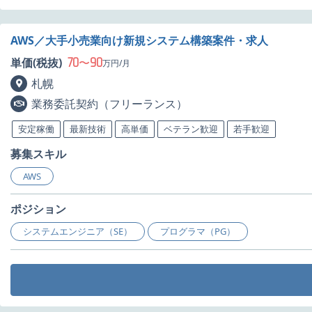
AWS／大手小売業向け新規システム構築案件・求人
70
90
単価(税抜)
〜
万円/月
札幌
業務委託契約（フリーランス）
安定稼働
最新技術
高単価
ベテラン歓迎
若手歓迎
募集スキル
AWS
ポジション
システムエンジニア（SE）
プログラマ（PG）