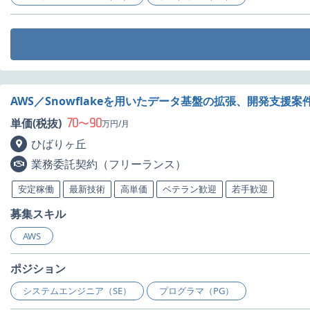
AWS／Snowflakeを用いたデータ基盤の拡張、開発支援案
70
90
単価(税抜)
〜
万円/月
ひばりヶ丘
業務委託契約（フリーランス）
安定稼働
最新技術
高単価
ベテラン歓迎
若手歓迎
募集スキル
AWS
ポジション
システムエンジニア（SE）
プログラマ（PG）