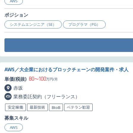
AWS
ポジション
システムエンジニア（SE）
プログラマ（PG）
AWS／大企業におけるブロックチェーンの開発案件・求人
80
100
単価(税抜)
〜
万円/月
赤坂
業務委託契約（フリーランス）
安定稼働
最新技術
ベテラン歓迎
BtoB
募集スキル
AWS