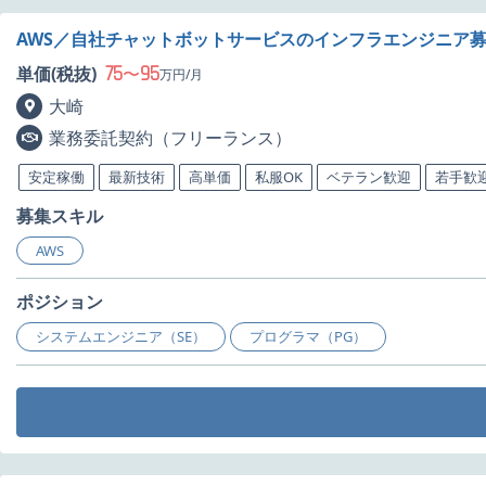
AWS／自社チャットボットサービスのインフラエンジニア
75
95
単価(税抜)
〜
万円/月
大崎
業務委託契約（フリーランス）
安定稼働
最新技術
高単価
私服OK
ベテラン歓迎
若手歓
募集スキル
AWS
ポジション
システムエンジニア（SE）
プログラマ（PG）