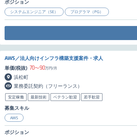
ポジション
システムエンジニア（SE）
プログラマ（PG）
AWS／法人向けインフラ構築支援案件・求人
70
90
単価(税抜)
〜
万円/月
浜松町
業務委託契約（フリーランス）
安定稼働
最新技術
ベテラン歓迎
若手歓迎
募集スキル
AWS
ポジション