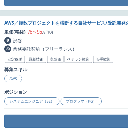
AWS／複数プロジェクトを横断する自社サービス/受託開
75
95
単価(税抜)
〜
万円/月
渋谷
業務委託契約（フリーランス）
安定稼働
最新技術
高単価
ベテラン歓迎
若手歓迎
募集スキル
AWS
ポジション
システムエンジニア（SE）
プログラマ（PG）