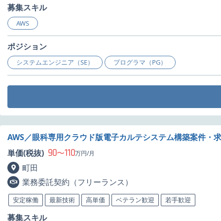
募集スキル
AWS
ポジション
システムエンジニア（SE）
プログラマ（PG）
AWS／眼科専用クラウド版電子カルテシステム構築案件・
90
110
単価(税抜)
〜
万円/月
町田
業務委託契約（フリーランス）
安定稼働
最新技術
高単価
ベテラン歓迎
若手歓迎
募集スキル