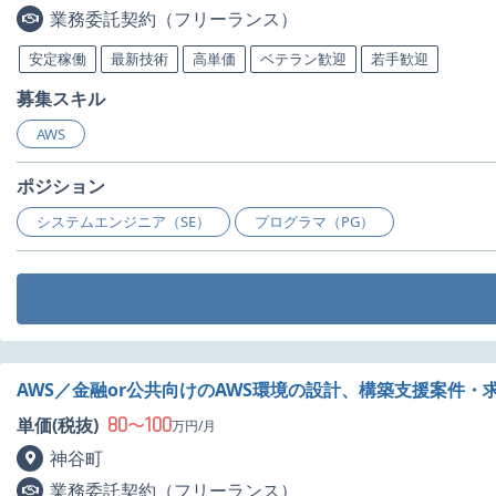
業務委託契約（フリーランス）
安定稼働
最新技術
高単価
ベテラン歓迎
若手歓迎
募集スキル
AWS
ポジション
システムエンジニア（SE）
プログラマ（PG）
AWS／金融or公共向けのAWS環境の設計、構築支援案件・
80
100
単価(税抜)
〜
万円/月
神谷町
業務委託契約（フリーランス）