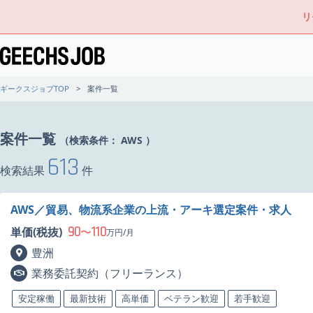
リ
ギークスジョブTOP
案件一覧
案件一覧
（検索条件：
AWS
）
613
検索結果
件
AWS／貿易、物流系企業の上流・アーキ選定案件・求人
90
110
単価(税抜)
〜
万円/月
豊洲
業務委託契約（フリーランス）
安定稼働
最新技術
高単価
ベテラン歓迎
若手歓迎