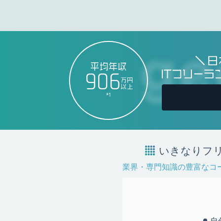
906
*1
いきなりフリ
業界・専門知識の豊富なコ
自