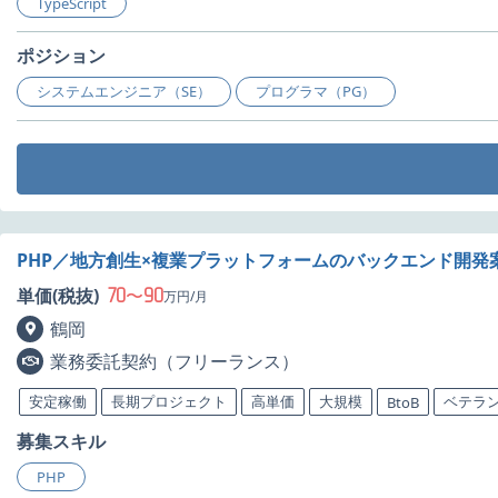
TypeScript
ポジション
システムエンジニア（SE）
プログラマ（PG）
PHP／地方創生×複業プラットフォームのバックエンド開発
70
90
単価(税抜)
〜
万円/月
鶴岡
業務委託契約（フリーランス）
安定稼働
長期プロジェクト
高単価
大規模
ベテラ
BtoB
募集スキル
PHP