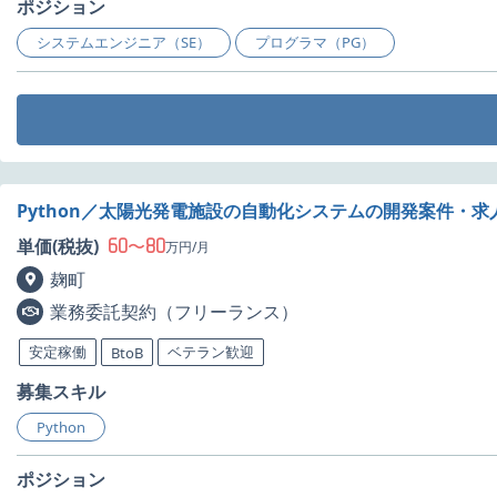
ポジション
システムエンジニア（SE）
プログラマ（PG）
Python／太陽光発電施設の自動化システムの開発案件・求
60
80
単価(税抜)
〜
万円/月
麹町
業務委託契約（フリーランス）
安定稼働
ベテラン歓迎
BtoB
募集スキル
Python
ポジション