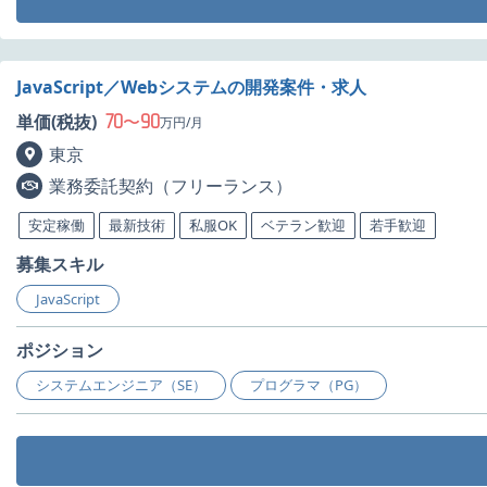
JavaScript／Webシステムの開発案件・求人
70
90
単価(税抜)
〜
万円/月
東京
業務委託契約（フリーランス）
安定稼働
最新技術
私服OK
ベテラン歓迎
若手歓迎
募集スキル
JavaScript
ポジション
システムエンジニア（SE）
プログラマ（PG）