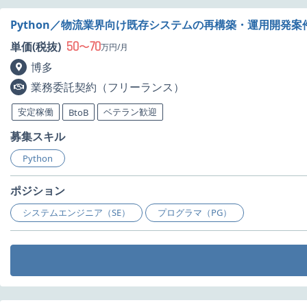
Python／物流業界向け既存システムの再構築・運用開発案
50
70
単価(税抜)
〜
万円/月
博多
業務委託契約（フリーランス）
安定稼働
ベテラン歓迎
BtoB
募集スキル
Python
ポジション
システムエンジニア（SE）
プログラマ（PG）