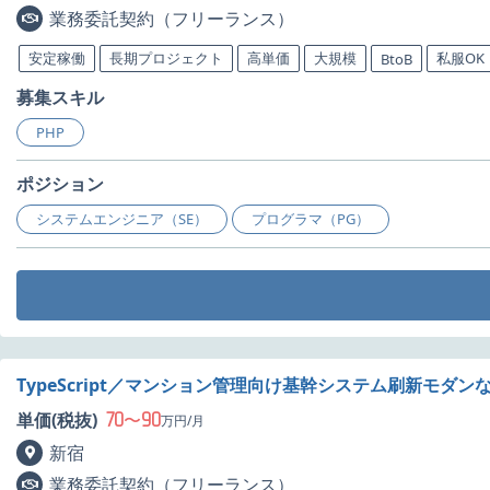
業務委託契約（フリーランス）
安定稼働
長期プロジェクト
高単価
大規模
私服OK
BtoB
募集スキル
PHP
ポジション
システムエンジニア（SE）
プログラマ（PG）
TypeScript／マンション管理向け基幹システム刷新モダン
70
90
単価(税抜)
〜
万円/月
新宿
業務委託契約（フリーランス）