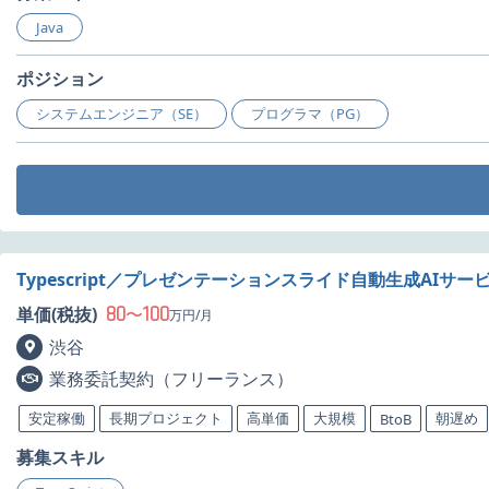
Java
ポジション
システムエンジニア（SE）
プログラマ（PG）
Typescript／プレゼンテーションスライド自動生成AIサ
80
100
単価(税抜)
〜
万円/月
渋谷
業務委託契約（フリーランス）
安定稼働
長期プロジェクト
高単価
大規模
朝遅め
BtoB
募集スキル