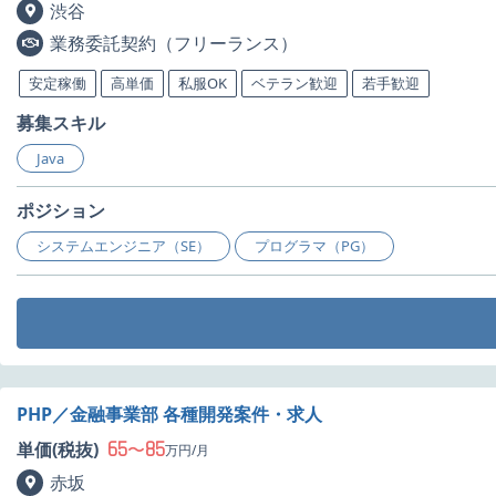
渋谷
業務委託契約（フリーランス）
安定稼働
高単価
私服OK
ベテラン歓迎
若手歓迎
募集スキル
Java
ポジション
システムエンジニア（SE）
プログラマ（PG）
PHP／金融事業部 各種開発案件・求人
65
85
単価(税抜)
〜
万円/月
赤坂