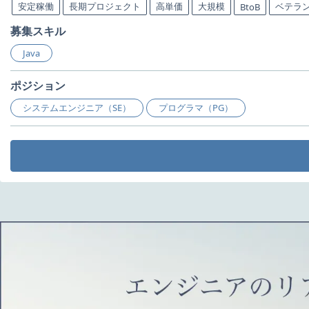
安定稼働
長期プロジェクト
高単価
大規模
ベテラ
BtoB
募集スキル
Java
ポジション
システムエンジニア（SE）
プログラマ（PG）