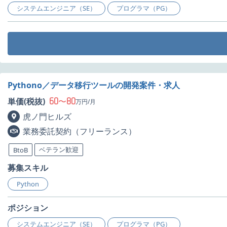
システムエンジニア（SE）
プログラマ（PG）
Pythono／データ移行ツールの開発案件・求人
60
80
単価(税抜)
〜
万円/月
虎ノ門ヒルズ
業務委託契約（フリーランス）
ベテラン歓迎
BtoB
募集スキル
Python
ポジション
システムエンジニア（SE）
プログラマ（PG）