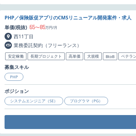
PHP／保険販促アプリのCMSリニューアル開発案件・求人
65
85
単価(税抜)
〜
万円/月
西11丁目
業務委託契約（フリーランス）
安定稼働
長期プロジェクト
高単価
大規模
ベテラ
BtoB
募集スキル
PHP
ポジション
システムエンジニア（SE）
プログラマ（PG）