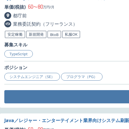
60
80
単価(税抜)
〜
万円/月
都庁前
業務委託契約（フリーランス）
安定稼働
新規開発
私服OK
BtoB
募集スキル
TypeScript
ポジション
システムエンジニア（SE）
プログラマ（PG）
Java／レジャー・エンターテイメント業界向けシステム刷新