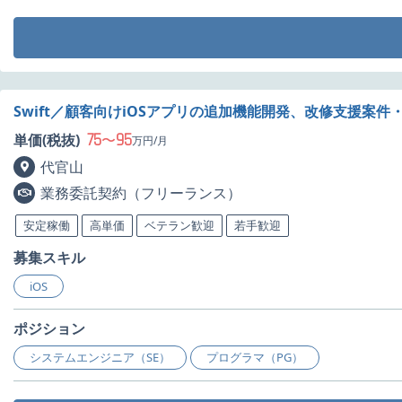
Swift／顧客向けiOSアプリの追加機能開発、改修支援案件
75
95
単価(税抜)
〜
万円/月
代官山
業務委託契約（フリーランス）
安定稼働
高単価
ベテラン歓迎
若手歓迎
募集スキル
iOS
ポジション
システムエンジニア（SE）
プログラマ（PG）