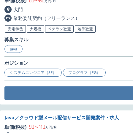
60
80
単価(税抜)
〜
万円/月
大門
業務委託契約（フリーランス）
安定稼働
大規模
ベテラン歓迎
若手歓迎
募集スキル
Java
ポジション
システムエンジニア（SE）
プログラマ（PG）
Java／クラウド型メール配信サービス開発案件・求人
90
110
単価(税抜)
〜
万円/月