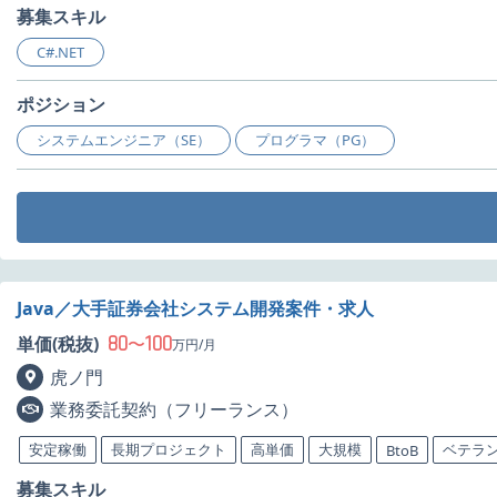
募集スキル
C#.NET
ポジション
システムエンジニア（SE）
プログラマ（PG）
Java／大手証券会社システム開発案件・求人
80
100
単価(税抜)
〜
万円/月
虎ノ門
業務委託契約（フリーランス）
安定稼働
長期プロジェクト
高単価
大規模
ベテラ
BtoB
募集スキル