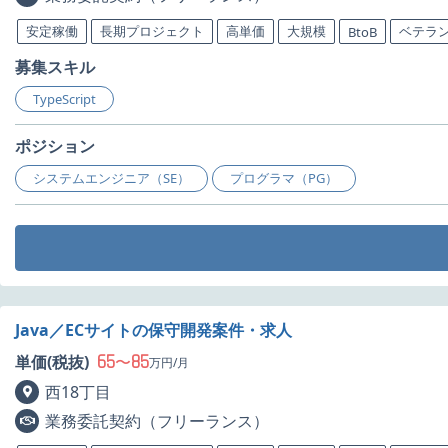
安定稼働
長期プロジェクト
高単価
大規模
ベテラ
BtoB
募集スキル
TypeScript
ポジション
システムエンジニア（SE）
プログラマ（PG）
Java／ECサイトの保守開発案件・求人
65
85
単価(税抜)
〜
万円/月
西18丁目
業務委託契約（フリーランス）