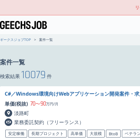
リ
ギークスジョブTOP
案件一覧
案件一覧
10079
検索結果
件
C#／Windows環境向けWebアプリケーション開発案件・
70
90
単価(税抜)
〜
万円/月
淡路町
業務委託契約（フリーランス）
安定稼働
長期プロジェクト
高単価
大規模
ベテラ
BtoB