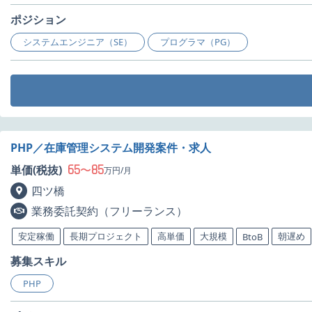
ポジション
システムエンジニア（SE）
プログラマ（PG）
PHP／在庫管理システム開発案件・求人
65
85
単価(税抜)
〜
万円/月
四ツ橋
業務委託契約（フリーランス）
安定稼働
長期プロジェクト
高単価
大規模
朝遅め
BtoB
募集スキル
PHP