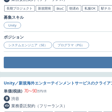
長期プロジェクト
新規開発
朝遅め
私服OK
駅チカ
BtoC
募集スキル
Unity
ポジション
システムエンジニア（SE）
プログラマ（PG）
Unity／新規海外エンターテインメントサービスのクライ
70
90
単価(税抜)
〜
万円/月
渋谷
業務委託契約（フリーランス）