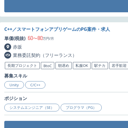
C++／スマートフォンアプリゲームのPG案件・求人
60
80
単価(税抜)
〜
万円/月
赤坂
業務委託契約（フリーランス）
長期プロジェクト
朝遅め
私服OK
駅チカ
若手歓迎
BtoC
募集スキル
Unity
C/C++
ポジション
システムエンジニア（SE）
プログラマ（PG）