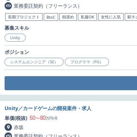
業務委託契約（フリーランス）
長期プロジェクト
朝遅め
私服OK
女性に人気
駅チ
BtoC
募集スキル
Unity
ポジション
システムエンジニア（SE）
プログラマ（PG）
Unity／カードゲームの開発案件・求人
60
80
単価(税抜)
〜
万円/月
赤坂
業務委託契約（フリーランス）