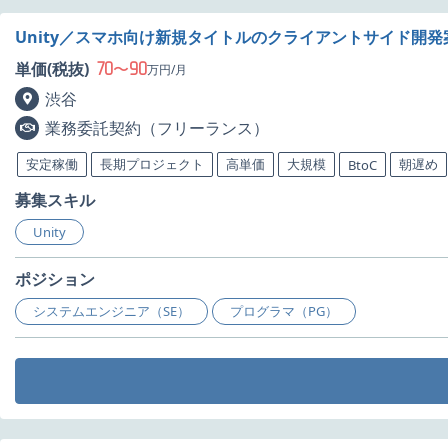
Unity／スマホ向け新規タイトルのクライアントサイド開
70
90
単価(税抜)
〜
万円/月
渋谷
業務委託契約（フリーランス）
安定稼働
長期プロジェクト
高単価
大規模
朝遅め
BtoC
募集スキル
Unity
ポジション
システムエンジニア（SE）
プログラマ（PG）