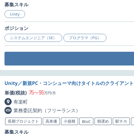
募集スキル
Unity
ポジション
システムエンジニア（SE）
プログラマ（PG）
Unity／新規PC・コンシューマ向けタイトルのクライアン
75
95
単価(税抜)
〜
万円/月
有楽町
業務委託契約（フリーランス）
長期プロジェクト
高単価
小規模
朝遅め
駅チカ
BtoC
募集スキル