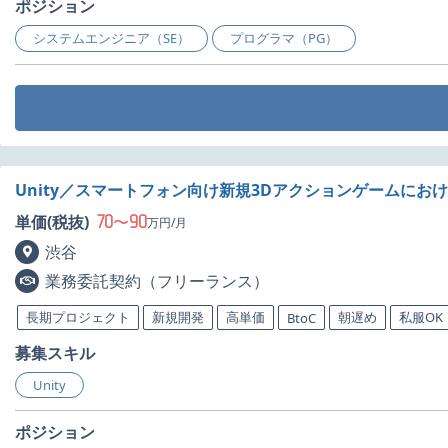
ポジション
システムエンジニア（SE）
プログラマ（PG）
Unity／スマートフォン向け新規3Dアクションゲームに
70
90
単価(税抜)
〜
万円/月
渋谷
業務委託契約（フリーランス）
長期プロジェクト
新規開発
高単価
朝遅め
私服OK
BtoC
募集スキル
Unity
ポジション