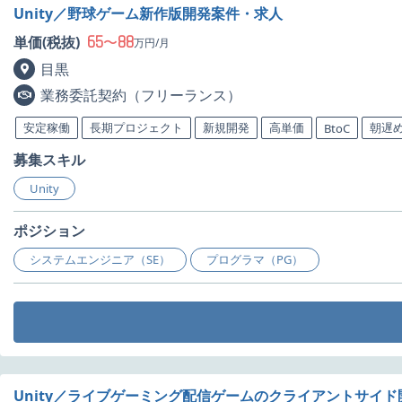
Unity／野球ゲーム新作版開発案件・求人
65
88
単価(税抜)
〜
万円/月
目黒
業務委託契約（フリーランス）
安定稼働
長期プロジェクト
新規開発
高単価
朝遅
BtoC
募集スキル
Unity
ポジション
システムエンジニア（SE）
プログラマ（PG）
Unity／ライブゲーミング配信ゲームのクライアントサイ