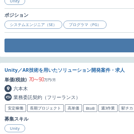
Unity
ポジション
システムエンジニア（SE）
プログラマ（PG）
Unity／AR技術を用いたソリューション開発案件・求人
70
90
単価(税抜)
〜
万円/月
六本木
業務委託契約（フリーランス）
安定稼働
長期プロジェクト
高単価
週3作業
駅チカ
BtoB
募集スキル
Unity