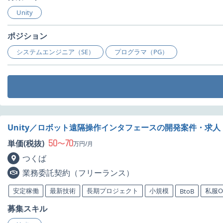
Unity
ポジション
システムエンジニア（SE）
プログラマ（PG）
Unity／ロボット遠隔操作インタフェースの開発案件・求人
50
70
単価(税抜)
〜
万円/月
つくば
業務委託契約（フリーランス）
安定稼働
最新技術
長期プロジェクト
小規模
私服O
BtoB
募集スキル