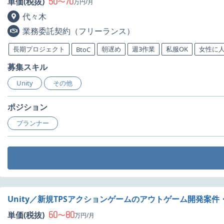
50
70
単価(税抜)
〜
万円/月
代々木
業務委託契約（フリーランス）
長期プロジェクト
朝遅め
週3作業
私服OK
女性に
BtoC
募集スキル
Unity
その他
ポジション
プランナー
Unity／新規TPSアクションゲームのアウトゲーム開発案件
60
80
単価(税抜)
〜
万円/月