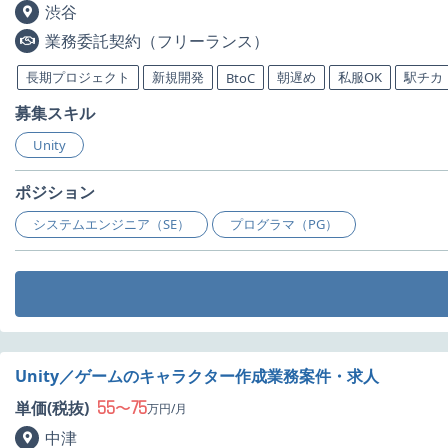
渋谷
業務委託契約（フリーランス）
長期プロジェクト
新規開発
朝遅め
私服OK
駅チカ
BtoC
募集スキル
Unity
ポジション
システムエンジニア（SE）
プログラマ（PG）
Unity／ゲームのキャラクター作成業務案件・求人
55
75
単価(税抜)
〜
万円/月
中津