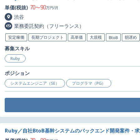
70
90
単価(税抜)
〜
万円/月
渋谷
業務委託契約（フリーランス）
安定稼働
長期プロジェクト
高単価
大規模
朝遅め
BtoB
募集スキル
Ruby
ポジション
システムエンジニア（SE）
プログラマ（PG）
Ruby／自社BtoB基幹システムのバックエンド開発案件・