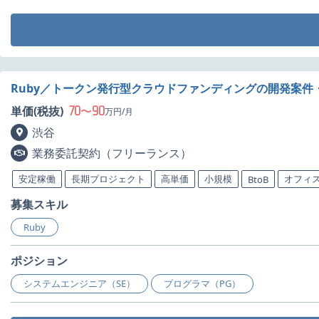
Ruby／トークン発行型クラウドファンディングの開発案件
70
90
単価(税抜)
〜
万円/月
渋谷
業務委託契約（フリーランス）
安定稼働
長期プロジェクト
高単価
小規模
オフィ
BtoB
募集スキル
Ruby
ポジション
システムエンジニア（SE）
プログラマ（PG）