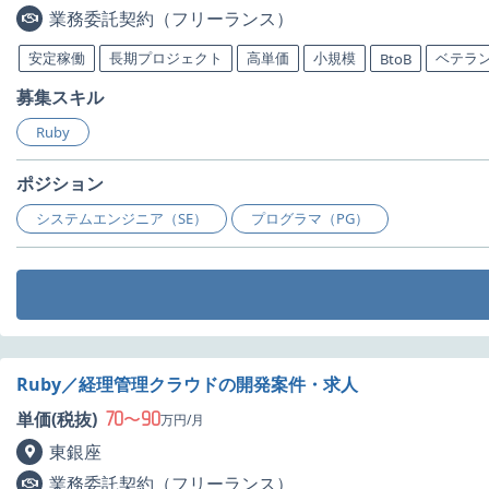
業務委託契約（フリーランス）
安定稼働
長期プロジェクト
高単価
小規模
ベテラ
BtoB
募集スキル
Ruby
ポジション
システムエンジニア（SE）
プログラマ（PG）
Ruby／経理管理クラウドの開発案件・求人
70
90
単価(税抜)
〜
万円/月
東銀座
業務委託契約（フリーランス）