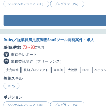
システムエンジニア（SE）
プログラマ（PG）
Ruby／従業員満足度調査SaaSツール開発案件・求人
70
90
単価(税抜)
〜
万円/月
東京テレポート
業務委託契約（フリーランス）
安定稼働
長期プロジェクト
高単価
大規模
ベテラ
BtoB
募集スキル
Ruby
ポジション
システムエンジニア（SE）
プログラマ（PG）