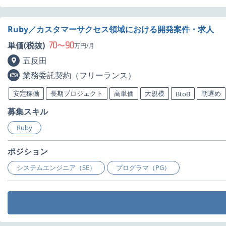
Ruby／カスタマーサクセス領域における開発案件・求人
70
90
単価(税抜)
〜
万円/月
五反田
業務委託契約（フリーランス）
安定稼働
長期プロジェクト
高単価
大規模
朝遅め
BtoB
募集スキル
Ruby
ポジション
システムエンジニア（SE）
プログラマ（PG）