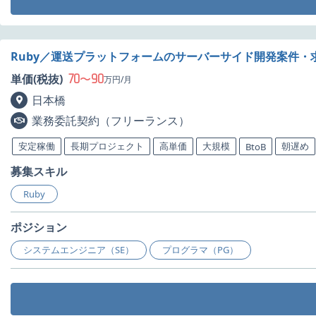
Ruby／運送プラットフォームのサーバーサイド開発案件・
70
90
単価(税抜)
〜
万円/月
日本橋
業務委託契約（フリーランス）
安定稼働
長期プロジェクト
高単価
大規模
朝遅め
BtoB
募集スキル
Ruby
ポジション
システムエンジニア（SE）
プログラマ（PG）