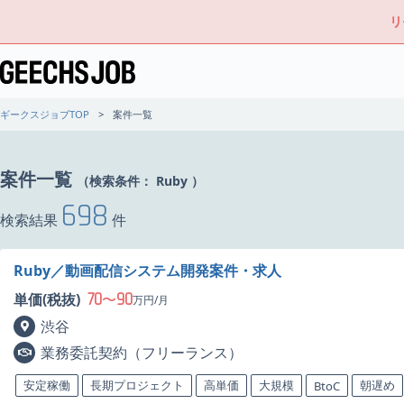
リ
ギークスジョブTOP
案件一覧
案件一覧
（検索条件：
Ruby
）
698
検索結果
件
Ruby／動画配信システム開発案件・求人
70
90
単価(税抜)
〜
万円/月
渋谷
業務委託契約（フリーランス）
安定稼働
長期プロジェクト
高単価
大規模
朝遅め
BtoC