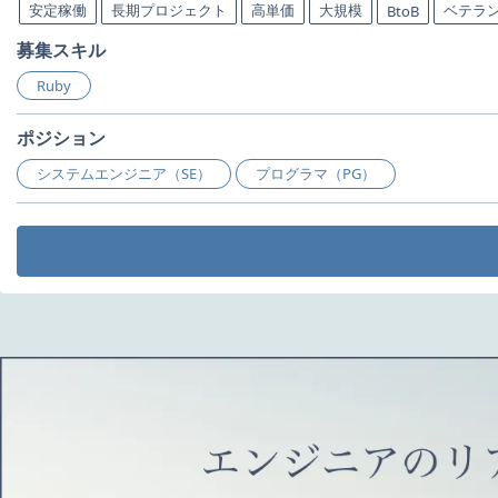
安定稼働
長期プロジェクト
高単価
大規模
ベテラ
BtoB
募集スキル
Ruby
ポジション
システムエンジニア（SE）
プログラマ（PG）