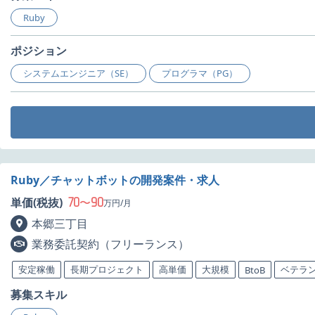
Ruby
ポジション
システムエンジニア（SE）
プログラマ（PG）
Ruby／チャットボットの開発案件・求人
70
90
単価(税抜)
〜
万円/月
本郷三丁目
業務委託契約（フリーランス）
安定稼働
長期プロジェクト
高単価
大規模
ベテラ
BtoB
募集スキル