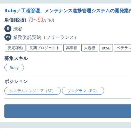
Ruby／工程管理、メンテナンス進捗管理システムの開発案
70
90
単価(税抜)
〜
万円/月
渋谷
業務委託契約（フリーランス）
安定稼働
長期プロジェクト
高単価
大規模
ベテラ
BtoB
募集スキル
Ruby
ポジション
システムエンジニア（SE）
プログラマ（PG）