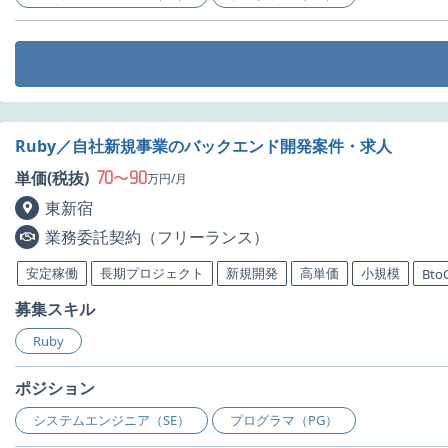
Ruby／自社新規事業のバックエンド開発案件・求人
70
90
単価(税抜)
〜
万円/月
東新宿
業務委託契約（フリーランス）
安定稼働
長期プロジェクト
新規開発
高単価
小規模
Bto
募集スキル
Ruby
ポジション
システムエンジニア（SE）
プログラマ（PG）