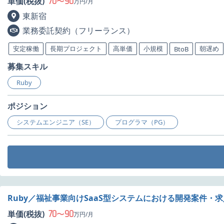
70
90
単価(税抜)
〜
万円/月
東新宿
業務委託契約（フリーランス）
安定稼働
長期プロジェクト
高単価
小規模
朝遅め
BtoB
募集スキル
Ruby
ポジション
システムエンジニア（SE）
プログラマ（PG）
Ruby／福祉事業向けSaaS型システムにおける開発案件・求
70
90
単価(税抜)
〜
万円/月