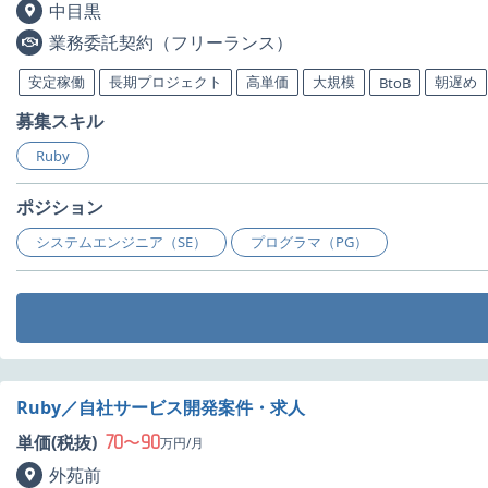
中目黒
業務委託契約（フリーランス）
安定稼働
長期プロジェクト
高単価
大規模
朝遅め
BtoB
募集スキル
Ruby
ポジション
システムエンジニア（SE）
プログラマ（PG）
Ruby／自社サービス開発案件・求人
70
90
単価(税抜)
〜
万円/月
外苑前