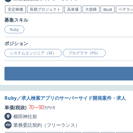
安定稼働
長期プロジェクト
高単価
大規模
ベテラ
BtoB
募集スキル
Ruby
ポジション
システムエンジニア（SE）
プログラマ（PG）
Ruby／求人検索アプリのサーバーサイド開発案件・求人
70
90
単価(税抜)
〜
万円/月
櫛田神社前
業務委託契約（フリーランス）