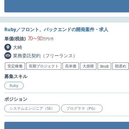
Ruby／フロント、バックエンドの開発案件・求人
70
90
単価(税抜)
〜
万円/月
大崎
業務委託契約（フリーランス）
安定稼働
長期プロジェクト
高単価
大規模
朝遅め
BtoB
募集スキル
Ruby
ポジション
システムエンジニア（SE）
プログラマ（PG）