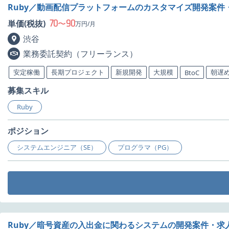
Ruby／動画配信プラットフォームのカスタマイズ開発案件
70
90
単価(税抜)
〜
万円/月
渋谷
業務委託契約（フリーランス）
安定稼働
長期プロジェクト
新規開発
大規模
朝遅
BtoC
募集スキル
Ruby
ポジション
システムエンジニア（SE）
プログラマ（PG）
Ruby／暗号資産の入出金に関わるシステムの開発案件・求