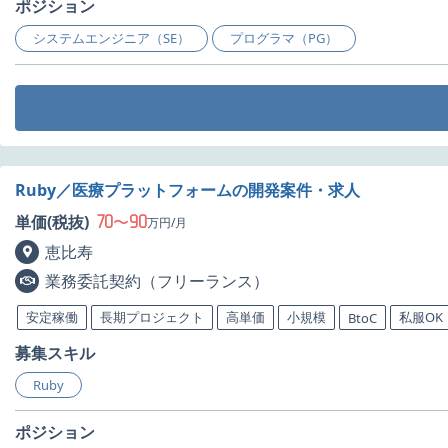
ポジション
システムエンジニア（SE）
プログラマ（PG）
Ruby／医療プラットフォームの開発案件・求人
70
90
単価(税抜)
〜
万円/月
恵比寿
業務委託契約（フリーランス）
安定稼働
長期プロジェクト
高単価
小規模
私服OK
BtoC
募集スキル
Ruby
ポジション