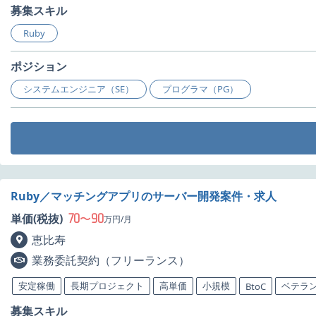
募集スキル
Ruby
ポジション
システムエンジニア（SE）
プログラマ（PG）
Ruby／マッチングアプリのサーバー開発案件・求人
70
90
単価(税抜)
〜
万円/月
恵比寿
業務委託契約（フリーランス）
安定稼働
長期プロジェクト
高単価
小規模
ベテラ
BtoC
募集スキル