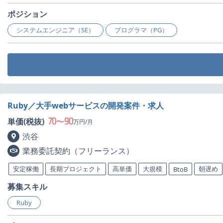
ポジション
システムエンジニア（SE）
プログラマ（PG）
Ruby／大手webサービスの開発案件・求人
70
90
単価(税抜)
〜
万円/月
渋谷
業務委託契約（フリーランス）
安定稼働
長期プロジェクト
高単価
大規模
朝遅め
BtoB
募集スキル
Ruby