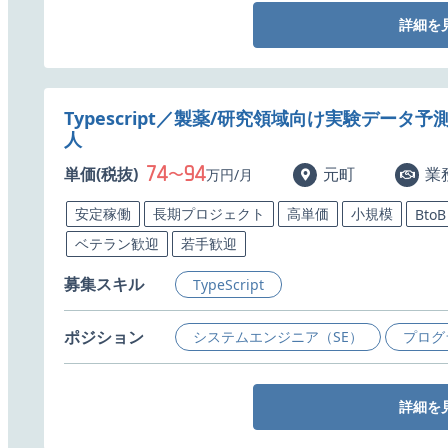
詳細を
Typescript／製薬/研究領域向け実験デー
人
74
94
単価(税抜)
〜
元町
業
万円/月
安定稼働
長期プロジェクト
高単価
小規模
BtoB
ベテラン歓迎
若手歓迎
募集スキル
TypeScript
ポジション
システムエンジニア（SE）
プログ
詳細を