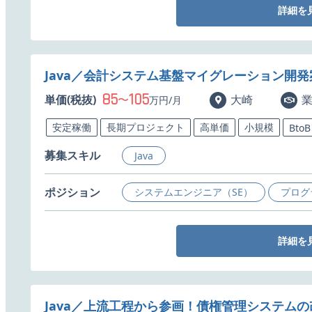
詳細を
Java／会計システム基盤マイグレーション開
85
105
単価(税抜)
〜
大崎
万円/月
安定稼働
長期プロジェクト
高単価
小規模
BtoB
募集スキル
Java
ポジション
システムエンジニア（SE）
プログ
詳細を
Java／上流工程から参画！債権管理システム