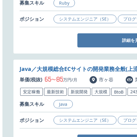
募集スキル
Ruby
ポジション
システムエンジニア（SE）
プログ
詳細を
Java／大規模総合ECサイトの開発業務全般(上流
65
85
単価(税抜)
〜
市ヶ谷
万円/月
安定稼働
最新技術
新規開発
大規模
24
BtoB
募集スキル
Java
ポジション
システムエンジニア（SE）
プログ