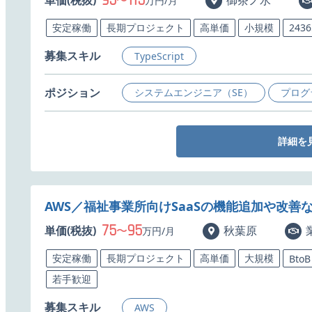
95
115
単価(税抜)
〜
御茶ノ水
万円/月
安定稼働
長期プロジェクト
高単価
小規模
243
募集スキル
TypeScript
ポジション
システムエンジニア（SE）
プログ
詳細を
AWS／福祉事業所向けSaaSの機能追加や改
75
95
単価(税抜)
〜
秋葉原
万円/月
安定稼働
長期プロジェクト
高単価
大規模
BtoB
若手歓迎
募集スキル
AWS