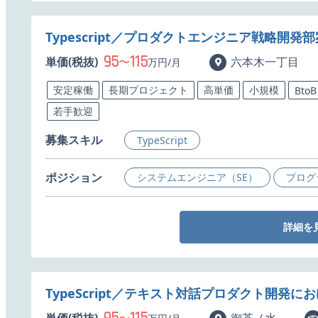
Typescript／プロダクトエンジニア戦略開発
95
115
単価(税抜)
〜
六本木一丁目
万円/月
安定稼働
長期プロジェクト
高単価
小規模
BtoB
若手歓迎
募集スキル
TypeScript
ポジション
システムエンジニア（SE）
プログ
詳細を
TypeScript／テキスト対話プロダクト開