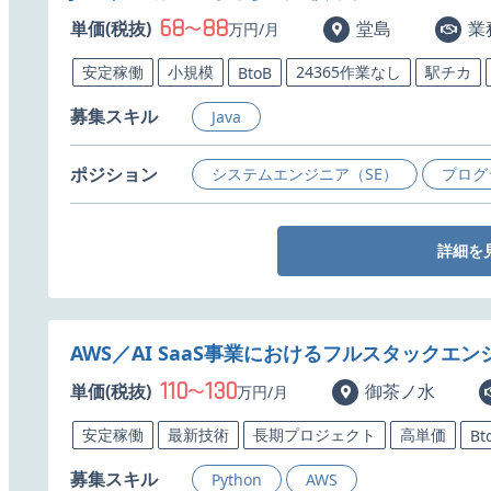
68
88
単価(税抜)
〜
堂島
業
万円/月
安定稼働
小規模
24365作業なし
駅チカ
BtoB
募集スキル
Java
ポジション
システムエンジニア（SE）
プログ
詳細を
AWS／AI SaaS事業におけるフルスタックエ
110
130
単価(税抜)
〜
御茶ノ水
万円/月
安定稼働
最新技術
長期プロジェクト
高単価
Bt
募集スキル
Python
AWS