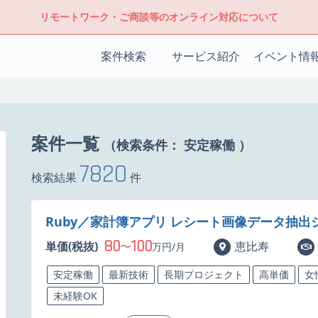
リモートワーク・ご商談等のオンライン対応について
案件検索
サービス紹介
イベント情
案件一覧
（検索条件：
安定稼働
）
7820
検索結果
件
Ruby／家計簿アプリ レシート画像データ抽
80
100
単価(税抜)
〜
恵比寿
万円/月
安定稼働
最新技術
長期プロジェクト
高単価
女
未経験OK