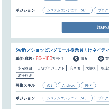
ポジション
システムエンジニア（SE）
プログ
詳細を
Swift／ショッピングモール従業員向けネイ
80
100
単価(税抜)
〜
博多
万円/月
安定稼働
長期プロジェクト
高単価
大規模
朝遅
若手歓迎
募集スキル
iOS
Android
PHP
ポジション
システムエンジニア（SE）
プログ