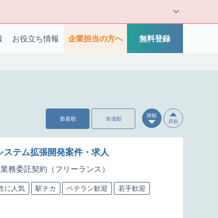
報
お役立ち情報
企業担当の方へ
無料登録
降順
新着順
単価順
昇順
出システム拡張開発案件・求人
業務委託契約（フリーランス）
性に人気
駅チカ
ベテラン歓迎
若手歓迎