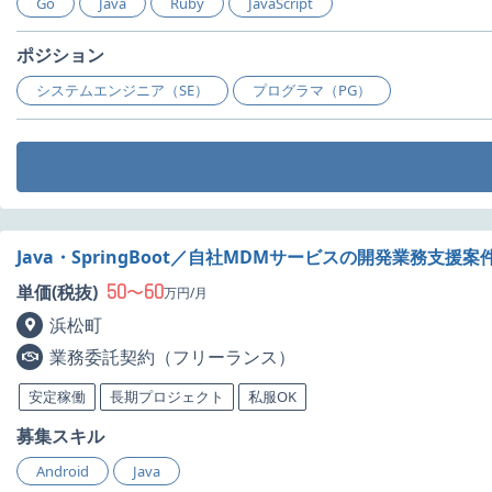
Go
Java
Ruby
JavaScript
ポジション
システムエンジニア（SE）
プログラマ（PG）
Java・SpringBoot／自社MDMサービスの開発業務支援
50
60
単価(税抜)
〜
万円/月
浜松町
業務委託契約（フリーランス）
安定稼働
長期プロジェクト
私服OK
募集スキル
Android
Java