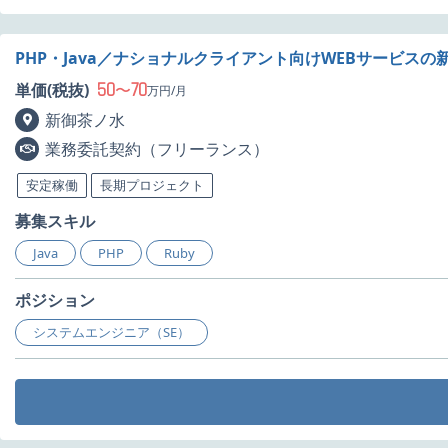
PHP・Java／ナショナルクライアント向けWEBサービスの
50
70
単価(税抜)
〜
万円/月
新御茶ノ水
業務委託契約（フリーランス）
安定稼働
長期プロジェクト
募集スキル
Java
PHP
Ruby
ポジション
システムエンジニア（SE）