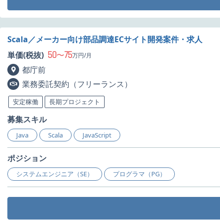
Scala／メーカー向け部品調達ECサイト開発案件・求人
50
75
単価(税抜)
〜
万円/月
都庁前
業務委託契約（フリーランス）
安定稼働
長期プロジェクト
募集スキル
Java
Scala
JavaScript
ポジション
システムエンジニア（SE）
プログラマ（PG）