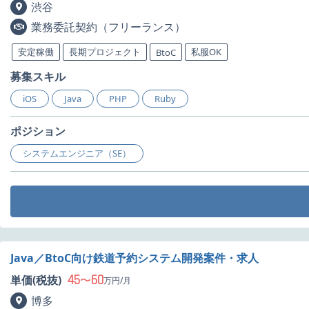
渋谷
業務委託契約（フリーランス）
安定稼働
長期プロジェクト
私服OK
BtoC
募集スキル
iOS
Java
PHP
Ruby
ポジション
システムエンジニア（SE）
Java／BtoC向け鉄道予約システム開発案件・求人
45
60
単価(税抜)
〜
万円/月
博多