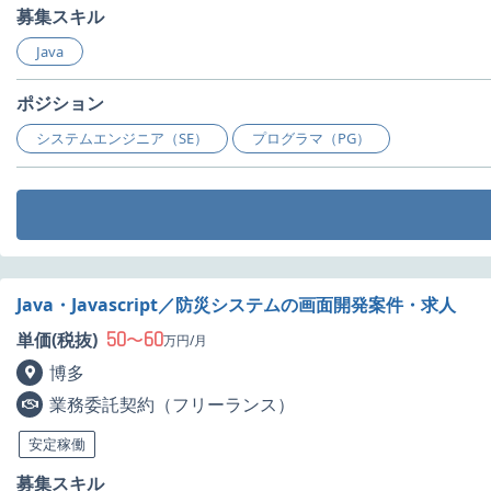
募集スキル
Java
ポジション
システムエンジニア（SE）
プログラマ（PG）
Java・Javascript／防災システムの画面開発案件・求人
50
60
単価(税抜)
〜
万円/月
博多
業務委託契約（フリーランス）
安定稼働
募集スキル