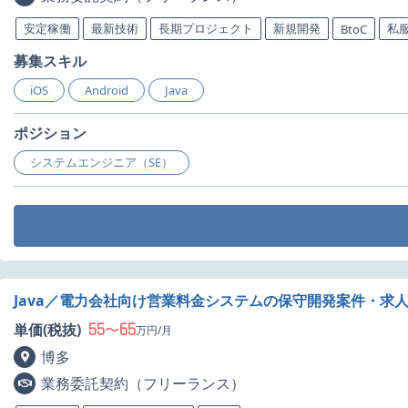
安定稼働
最新技術
長期プロジェクト
新規開発
私服
BtoC
募集スキル
iOS
Android
Java
ポジション
システムエンジニア（SE）
Java／電力会社向け営業料金システムの保守開発案件・求
55
65
単価(税抜)
〜
万円/月
博多
業務委託契約（フリーランス）