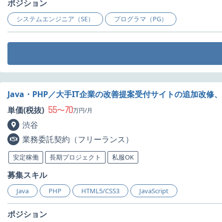
ポジション
システムエンジニア（SE）
プログラマ（PG）
Java・PHP／大手IT企業の改善提案受付サイトの追加改
55
70
単価(税抜)
〜
万円/月
渋谷
業務委託契約（フリーランス）
安定稼働
長期プロジェクト
私服OK
募集スキル
Java
PHP
HTML5/CSS3
JavaScript
ポジション