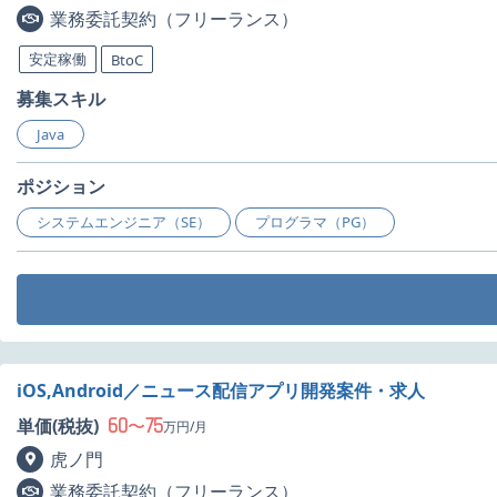
業務委託契約（フリーランス）
安定稼働
BtoC
募集スキル
Java
ポジション
システムエンジニア（SE）
プログラマ（PG）
iOS,Android／ニュース配信アプリ開発案件・求人
60
75
単価(税抜)
〜
万円/月
虎ノ門
業務委託契約（フリーランス）