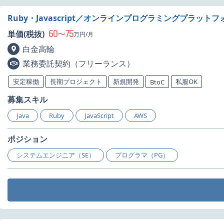
Ruby・Javascript／オンラインプログラミングプラッ
60
75
単価(税抜)
〜
万円/月
白金高輪
業務委託契約（フリーランス）
安定稼働
長期プロジェクト
新規開発
私服OK
BtoC
募集スキル
Java
Ruby
JavaScript
AWS
ポジション
システムエンジニア（SE）
プログラマ（PG）