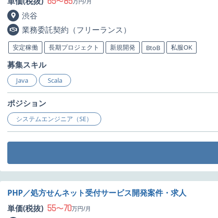
65
85
単価(税抜)
〜
万円/月
渋谷
業務委託契約（フリーランス）
安定稼働
長期プロジェクト
新規開発
私服OK
BtoB
募集スキル
Java
Scala
ポジション
システムエンジニア（SE）
PHP／処方せんネット受付サービス開発案件・求人
55
70
単価(税抜)
〜
万円/月