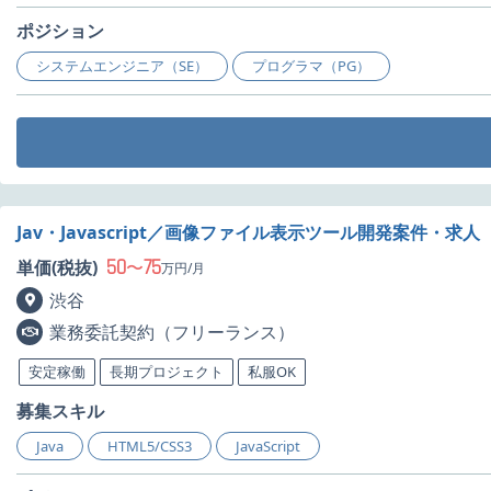
ポジション
システムエンジニア（SE）
プログラマ（PG）
Jav・Javascript／画像ファイル表示ツール開発案件・求人
50
75
単価(税抜)
〜
万円/月
渋谷
業務委託契約（フリーランス）
安定稼働
長期プロジェクト
私服OK
募集スキル
Java
HTML5/CSS3
JavaScript