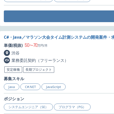
C#・Java／マラソン大会タイム計測システムの開発案件・
50
70
単価(税抜)
〜
万円/月
渋谷
業務委託契約（フリーランス）
安定稼働
長期プロジェクト
募集スキル
Java
C#.NET
JavaScript
ポジション
システムエンジニア（SE）
プログラマ（PG）