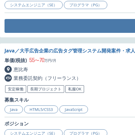
システムエンジニア（SE）
プログラマ（PG）
Java／大手広告企業の広告タグ管理システム開発案件・求
55
70
単価(税抜)
〜
万円/月
恵比寿
業務委託契約（フリーランス）
安定稼働
長期プロジェクト
私服OK
募集スキル
Java
HTML5/CSS3
JavaScript
ポジション
システムエンジニア（SE）
プログラマ（PG）