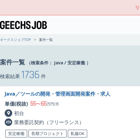
リ
ギークスジョブTOP
案件一覧
案件一覧
（検索条件：
Java
/
安定稼働
）
1736
検索結果
件
Java／ツールの開発・管理画面開発案件・求人
55
65
単価(税抜)
〜
万円/月
初台
業務委託契約（フリーランス）
安定稼働
長期プロジェクト
私服OK