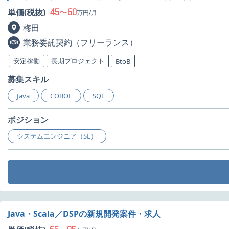
45
60
単価(税抜)
〜
万円/月
梅田
業務委託契約（フリーランス）
安定稼働
長期プロジェクト
BtoB
募集スキル
Java
COBOL
SQL
ポジション
システムエンジニア（SE）
Java・Scala／DSPの新規開発案件・求人