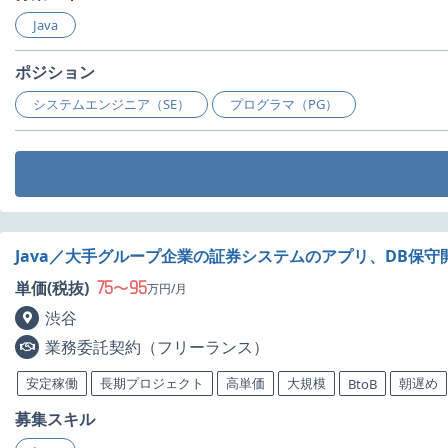
Java
ポジション
システムエンジニア（SE）
プログラマ（PG）
Java／大手グループ企業の証券システムのアプリ、DB保守
75
95
単価(税抜)
〜
万円/月
渋谷
業務委託契約（フリーランス）
安定稼働
長期プロジェクト
高単価
大規模
朝遅め
BtoB
募集スキル