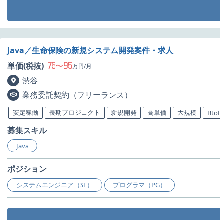
Java／生命保険の新規システム開発案件・求人
75
95
単価(税抜)
〜
万円/月
渋谷
業務委託契約（フリーランス）
安定稼働
長期プロジェクト
新規開発
高単価
大規模
Bto
募集スキル
Java
ポジション
システムエンジニア（SE）
プログラマ（PG）