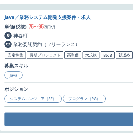
Java／業務システム開発支援案件・求人
75
95
単価(税抜)
〜
万円/月
神谷町
業務委託契約（フリーランス）
安定稼働
長期プロジェクト
高単価
大規模
朝遅め
BtoB
募集スキル
Java
ポジション
システムエンジニア（SE）
プログラマ（PG）