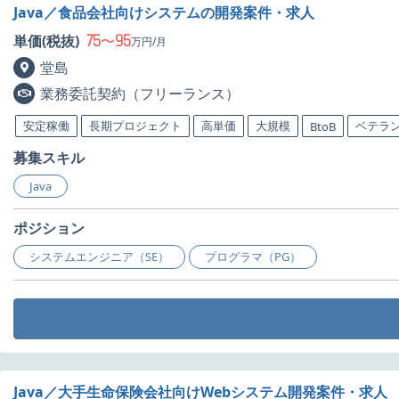
Java／食品会社向けシステムの開発案件・求人
75
95
単価(税抜)
〜
万円/月
堂島
業務委託契約（フリーランス）
安定稼働
長期プロジェクト
高単価
大規模
ベテラ
BtoB
募集スキル
Java
ポジション
システムエンジニア（SE）
プログラマ（PG）
Java／大手生命保険会社向けWebシステム開発案件・求人