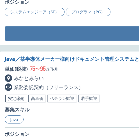
ポジション
システムエンジニア（SE）
プログラマ（PG）
Java／某半導体メーカー様向けドキュメント管理システム
75
95
単価(税抜)
〜
万円/月
みなとみらい
業務委託契約（フリーランス）
安定稼働
高単価
ベテラン歓迎
若手歓迎
募集スキル
Java
ポジション