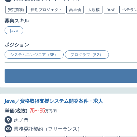
安定稼働
長期プロジェクト
高単価
大規模
ベテラ
BtoB
募集スキル
Java
ポジション
システムエンジニア（SE）
プログラマ（PG）
Java／資格取得支援システム開発案件・求人
75
95
単価(税抜)
〜
万円/月
虎ノ門
業務委託契約（フリーランス）