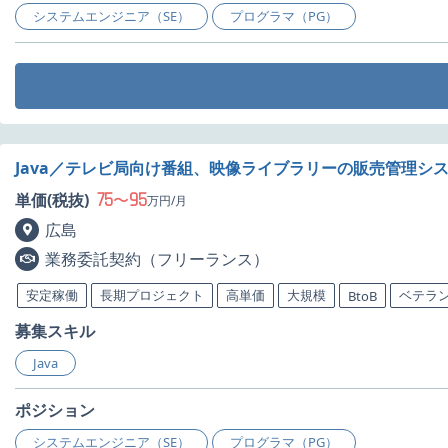
システムエンジニア（SE）
プログラマ（PG）
Java／テレビ局向け番組、映像ライブラリーの販売管理シ
75
95
単価(税抜)
〜
万円/月
広島
業務委託契約（フリーランス）
安定稼働
長期プロジェクト
高単価
大規模
ベテラ
BtoB
募集スキル
Java
ポジション
システムエンジニア（SE）
プログラマ（PG）