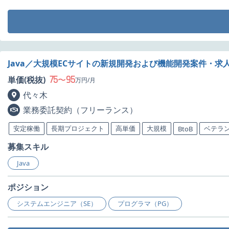
Java／大規模ECサイトの新規開発および機能開発案件・求
75
95
単価(税抜)
〜
万円/月
代々木
業務委託契約（フリーランス）
安定稼働
長期プロジェクト
高単価
大規模
ベテラ
BtoB
募集スキル
Java
ポジション
システムエンジニア（SE）
プログラマ（PG）