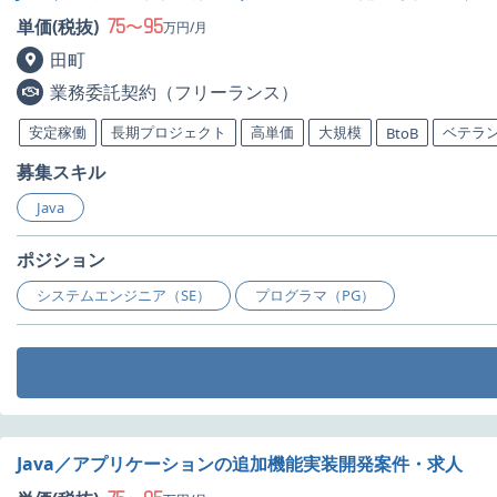
75
95
単価(税抜)
〜
万円/月
田町
業務委託契約（フリーランス）
安定稼働
長期プロジェクト
高単価
大規模
ベテラ
BtoB
募集スキル
Java
ポジション
システムエンジニア（SE）
プログラマ（PG）
Java／アプリケーションの追加機能実装開発案件・求人