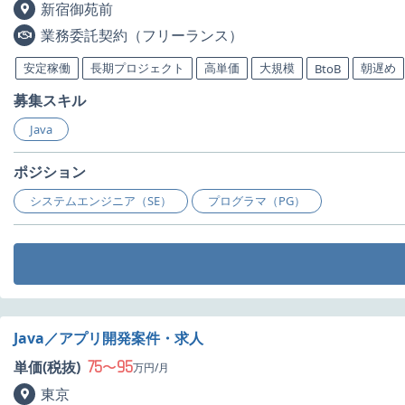
新宿御苑前
業務委託契約（フリーランス）
安定稼働
長期プロジェクト
高単価
大規模
朝遅め
BtoB
募集スキル
Java
ポジション
システムエンジニア（SE）
プログラマ（PG）
Java／アプリ開発案件・求人
75
95
単価(税抜)
〜
万円/月
東京