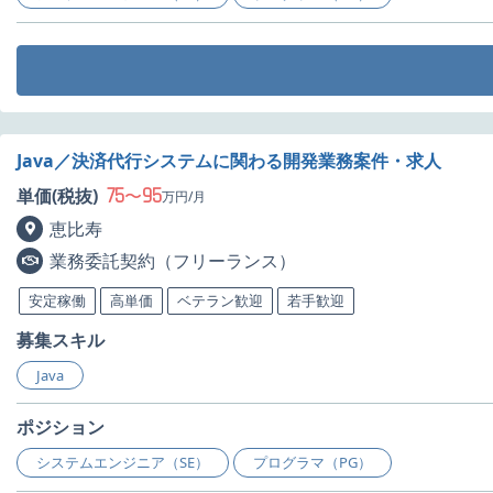
Java／決済代行システムに関わる開発業務案件・求人
75
95
単価(税抜)
〜
万円/月
恵比寿
業務委託契約（フリーランス）
安定稼働
高単価
ベテラン歓迎
若手歓迎
募集スキル
Java
ポジション
システムエンジニア（SE）
プログラマ（PG）