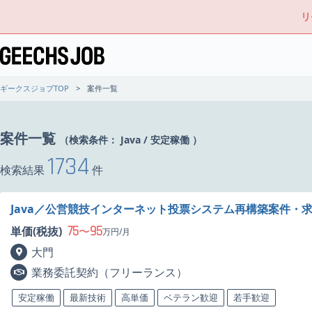
リ
ギークスジョブTOP
案件一覧
案件一覧
（検索条件：
Java
/
安定稼働
）
1734
検索結果
件
Java／公営競技インターネット投票システム再構築案件・
75
95
単価(税抜)
〜
万円/月
大門
業務委託契約（フリーランス）
安定稼働
最新技術
高単価
ベテラン歓迎
若手歓迎