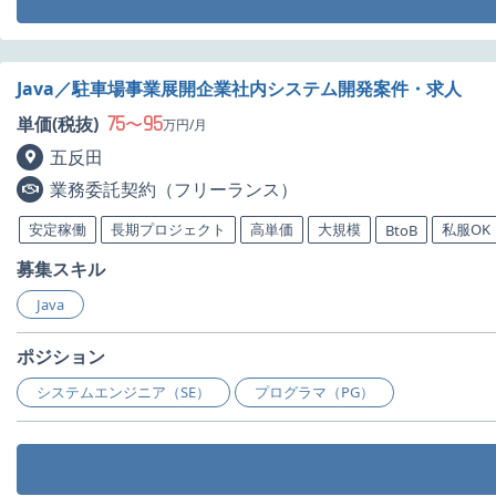
Java／駐車場事業展開企業社内システム開発案件・求人
75
95
単価(税抜)
〜
万円/月
五反田
業務委託契約（フリーランス）
安定稼働
長期プロジェクト
高単価
大規模
私服OK
BtoB
募集スキル
Java
ポジション
システムエンジニア（SE）
プログラマ（PG）