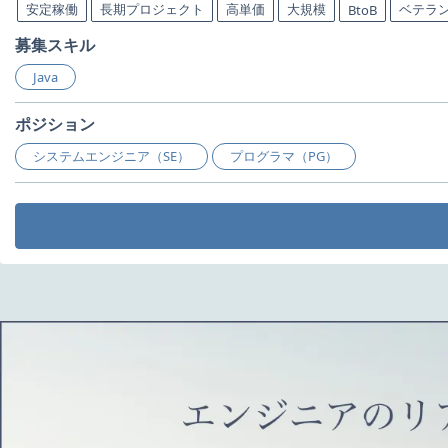
安定稼働
長期プロジェクト
高単価
大規模
ベテラ
BtoB
募集スキル
Java
ポジション
システムエンジニア（SE）
プログラマ（PG）