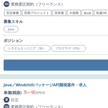
業務委託契約（フリーランス）
安定稼働
長期プロジェクト
高単価
大規模
私服OK
BtoB
募集スキル
Java
ポジション
システムエンジニア（SE）
プログラマ（PG）
Java／WindchillパッケージAPI開発案件・求人
75
95
単価(税抜)
〜
万円/月
日立
業務委託契約（フリーランス）