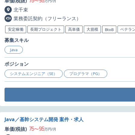
75
95
単価(税抜)
〜
万円/月
北千束
業務委託契約（フリーランス）
安定稼働
長期プロジェクト
高単価
大規模
ベテラ
BtoB
募集スキル
Java
ポジション
システムエンジニア（SE）
プログラマ（PG）
Java／基幹システム開発 案件・求人
75
95
単価(税抜)
〜
万円/月