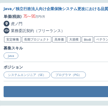
Java／独立行政法人向け企業保険システム更改における品
75
95
単価(税抜)
〜
万円/月
虎ノ門
業務委託契約（フリーランス）
安定稼働
長期プロジェクト
高単価
大規模
ベテラ
BtoB
募集スキル
Java
ポジション
システムエンジニア（SE）
プログラマ（PG）