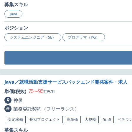
募集スキル
Java
ポジション
システムエンジニア（SE）
プログラマ（PG）
Java／就職活動支援サービスバックエンド開発案件・求人
75
95
単価(税抜)
〜
万円/月
神泉
業務委託契約（フリーランス）
安定稼働
長期プロジェクト
高単価
大規模
ベテラ
BtoB
募集スキル