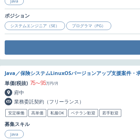
Java
ポジション
システムエンジニア（SE）
プログラマ（PG）
Java／保険システムLinuxOSバージョンアップ支援案件・
75
95
単価(税抜)
〜
万円/月
府中
業務委託契約（フリーランス）
安定稼働
高単価
私服OK
ベテラン歓迎
若手歓迎
募集スキル
Java