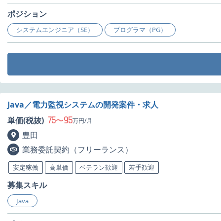
ポジション
システムエンジニア（SE）
プログラマ（PG）
Java／電力監視システムの開発案件・求人
75
95
単価(税抜)
〜
万円/月
豊田
業務委託契約（フリーランス）
安定稼働
高単価
ベテラン歓迎
若手歓迎
募集スキル
Java