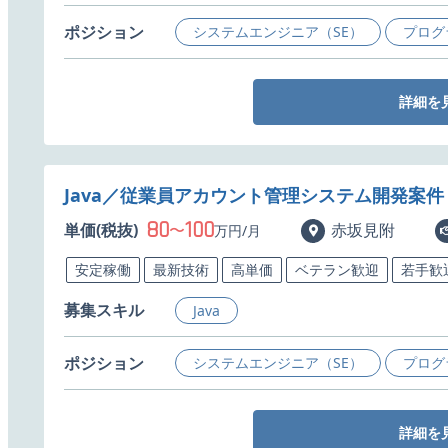
ポジション
システムエンジニア（SE）
プログ
詳細を
Java／従業員アカウント管理システム開発案件
80
100
単価(税抜)
〜
赤坂見附
万円/月
安定稼働
最新技術
高単価
ベテラン歓迎
若手歓
募集スキル
Java
ポジション
システムエンジニア（SE）
プログ
詳細を