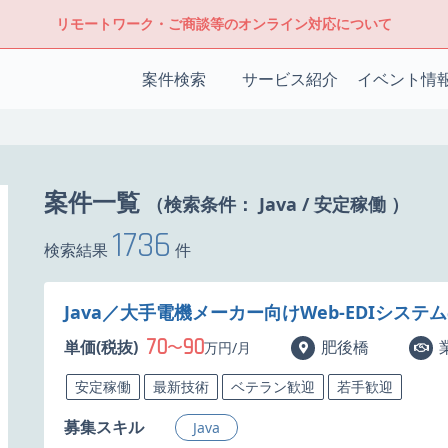
リモートワーク・ご商談等のオンライン対応について
案件検索
サービス紹介
イベント情
案件一覧
（検索条件：
Java
/
安定稼働
）
1736
検索結果
件
Java／大手電機メーカー向けWeb-EDIシス
70
90
単価(税抜)
〜
肥後橋
万円/月
安定稼働
最新技術
ベテラン歓迎
若手歓迎
募集スキル
Java