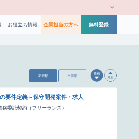
報
お役立ち情報
企業担当の方へ
無料登録
降順
新着順
単価順
昇順
テムの要件定義～保守開発案件・求人
業務委託契約（フリーランス）