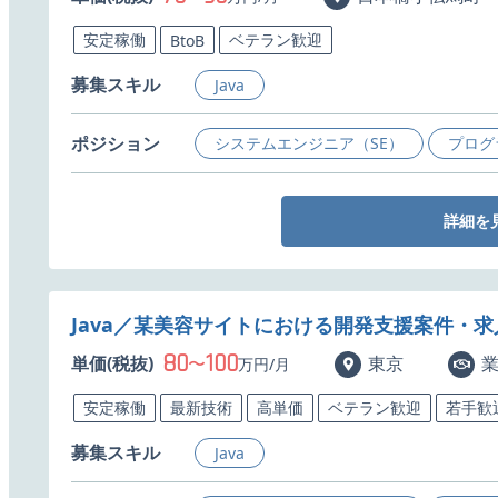
安定稼働
ベテラン歓迎
BtoB
募集スキル
Java
ポジション
システムエンジニア（SE）
プログ
詳細を
Java／某美容サイトにおける開発支援案件・求
80
100
単価(税抜)
〜
東京
万円/月
安定稼働
最新技術
高単価
ベテラン歓迎
若手歓
募集スキル
Java