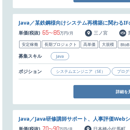
Java／某鉄鋼様向けシステム再構築に関わるI
65
85
単価(税抜)
〜
三ノ宮
万円/月
安定稼働
長期プロジェクト
高単価
大規模
BtoB
募集スキル
Java
ポジション
システムエンジニア（SE）
プログ
詳細を
Java／Java研修講師サポート、人事評価We
70
90
単価(税抜)
〜
日本橋小伝馬町
万円/月