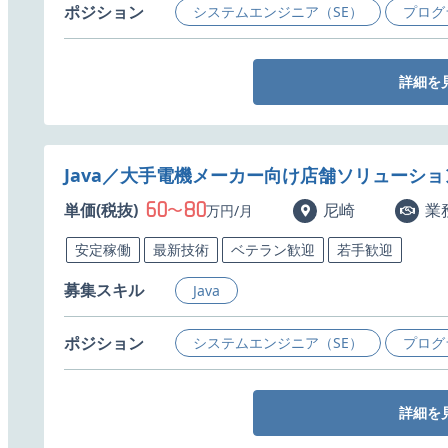
ポジション
システムエンジニア（SE）
プログ
詳細を
Java／大手電機メーカー向け店舗ソリューシ
60
80
単価(税抜)
〜
尼崎
業
万円/月
安定稼働
最新技術
ベテラン歓迎
若手歓迎
募集スキル
Java
ポジション
システムエンジニア（SE）
プログ
詳細を