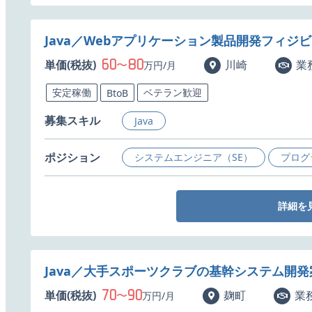
Java／Webアプリケーション製品開発フィジ
60
80
単価(税抜)
〜
川崎
業
万円/月
安定稼働
ベテラン歓迎
BtoB
募集スキル
Java
ポジション
システムエンジニア（SE）
プログ
詳細を
Java／大手スポーツクラブの基幹システム開
70
90
単価(税抜)
〜
麹町
業
万円/月