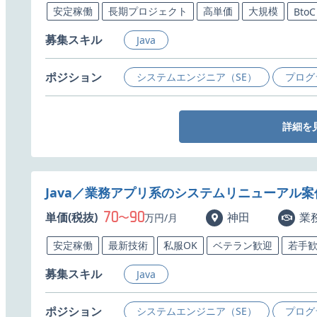
安定稼働
長期プロジェクト
高単価
大規模
BtoC
募集スキル
Java
ポジション
システムエンジニア（SE）
プログ
詳細を
Java／業務アプリ系のシステムリニューアル
70
90
単価(税抜)
〜
神田
業
万円/月
安定稼働
最新技術
私服OK
ベテラン歓迎
若手
募集スキル
Java
ポジション
システムエンジニア（SE）
プログ