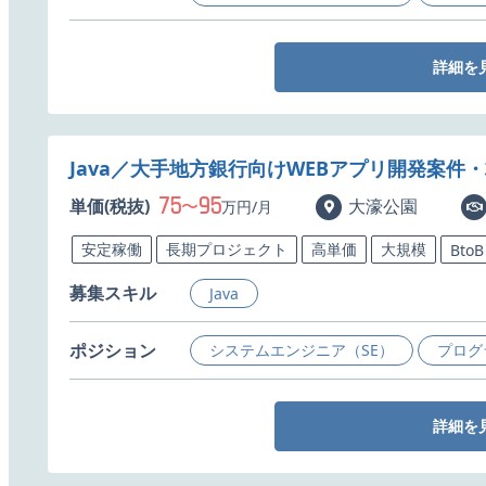
詳細を
Java／大手地方銀行向けWEBアプリ開発案件
75
95
単価(税抜)
〜
大濠公園
万円/月
安定稼働
長期プロジェクト
高単価
大規模
BtoB
募集スキル
Java
ポジション
システムエンジニア（SE）
プログ
詳細を