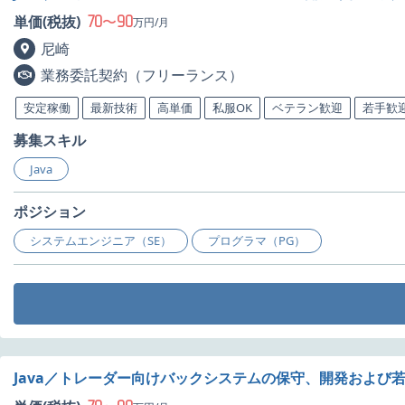
70
90
単価(税抜)
〜
万円/月
尼崎
業務委託契約（フリーランス）
安定稼働
最新技術
高単価
私服OK
ベテラン歓迎
若手歓
募集スキル
Java
ポジション
システムエンジニア（SE）
プログラマ（PG）
Java／トレーダー向けバックシステムの保守、開発および