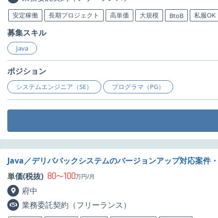
安定稼働
長期プロジェクト
高単価
大規模
私服OK
BtoB
募集スキル
Java
ポジション
システムエンジニア（SE）
プログラマ（PG）
Java／デリババックシステムのバージョンアップ対応案件
80
100
単価(税抜)
〜
万円/月
府中
業務委託契約（フリーランス）