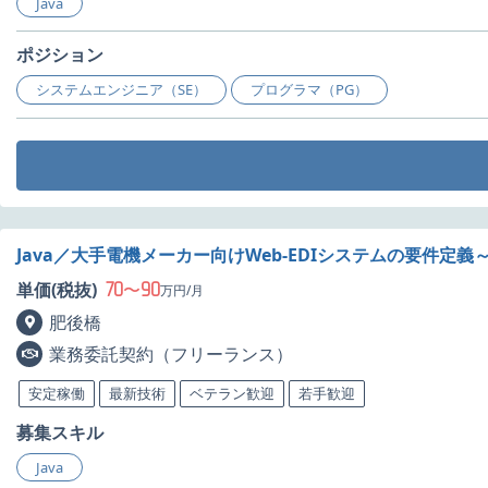
Java
ポジション
システムエンジニア（SE）
プログラマ（PG）
Java／大手電機メーカー向けWeb-EDIシステムの要件定
70
90
単価(税抜)
〜
万円/月
肥後橋
業務委託契約（フリーランス）
安定稼働
最新技術
ベテラン歓迎
若手歓迎
募集スキル
Java