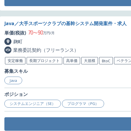
Java／大手スポーツクラブの基幹システム開発案件・求人
70
90
単価(税抜)
〜
万円/月
麹町
業務委託契約（フリーランス）
安定稼働
長期プロジェクト
高単価
大規模
ベテラ
BtoC
募集スキル
Java
ポジション
システムエンジニア（SE）
プログラマ（PG）