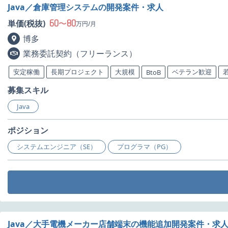
Java／倉庫管理システムの開発案件・求人
60
80
単価(税抜)
〜
万円/月
博多
業務委託契約（フリーランス）
安定稼働
長期プロジェクト
大規模
ベテラン歓迎
BtoB
募集スキル
Java
ポジション
システムエンジニア（SE）
プログラマ（PG）
Java／大手電機メーカー店舗端末の機能追加開発案件・求