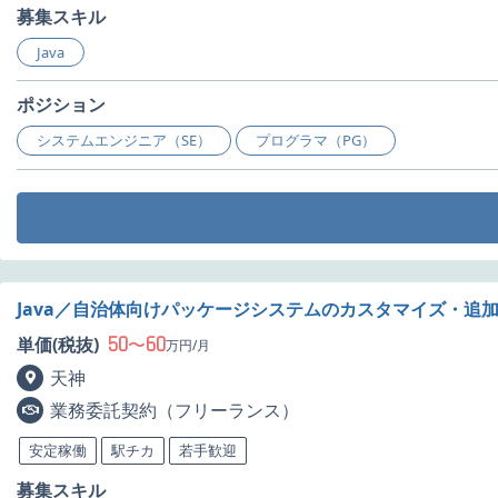
募集スキル
Java
ポジション
システムエンジニア（SE）
プログラマ（PG）
Java／自治体向けパッケージシステムのカスタマイズ・追
50
60
単価(税抜)
〜
万円/月
天神
業務委託契約（フリーランス）
安定稼働
駅チカ
若手歓迎
募集スキル