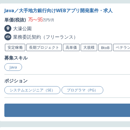
Java／大手地方銀行向けWEBアプリ開発案件・求人
75
95
単価(税抜)
〜
万円/月
大濠公園
業務委託契約（フリーランス）
安定稼働
長期プロジェクト
高単価
大規模
ベテラ
BtoB
募集スキル
Java
ポジション
システムエンジニア（SE）
プログラマ（PG）