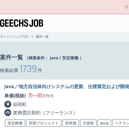
リ
ギークスジョブTOP
案件一覧
案件一覧
（検索条件：
Java
/
安定稼働
）
1739
検索結果
件
Java／地方自治体向けシステムの更新、仕様策定および開
75
85
単価(税抜)
〜
万円/月
稲荷町
業務委託契約（フリーランス）
安定稼働
長期プロジェクト
高単価
大規模
ベテラ
BtoB