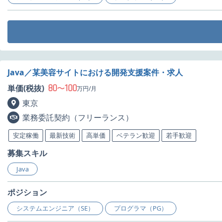
Java／某美容サイトにおける開発支援案件・求人
80
100
単価(税抜)
〜
万円/月
東京
業務委託契約（フリーランス）
安定稼働
最新技術
高単価
ベテラン歓迎
若手歓迎
募集スキル
Java
ポジション
システムエンジニア（SE）
プログラマ（PG）