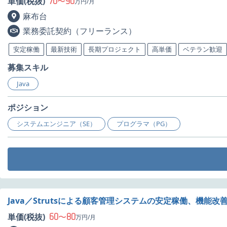
70
90
単価(税抜)
〜
万円/月
麻布台
業務委託契約（フリーランス）
安定稼働
最新技術
長期プロジェクト
高単価
ベテラン歓迎
募集スキル
Java
ポジション
システムエンジニア（SE）
プログラマ（PG）
Java／Strutsによる顧客管理システムの安定稼働、機能
60
80
単価(税抜)
〜
万円/月