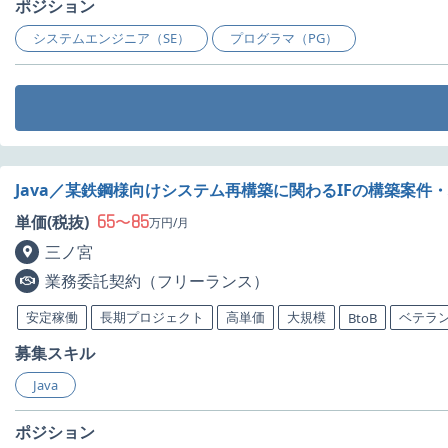
ポジション
システムエンジニア（SE）
プログラマ（PG）
Java／某鉄鋼様向けシステム再構築に関わるIFの構築案件
65
85
単価(税抜)
〜
万円/月
三ノ宮
業務委託契約（フリーランス）
安定稼働
長期プロジェクト
高単価
大規模
ベテラ
BtoB
募集スキル
Java
ポジション