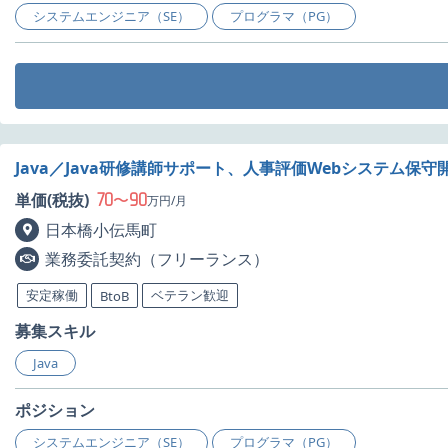
システムエンジニア（SE）
プログラマ（PG）
Java／Java研修講師サポート、人事評価Webシステム保
70
90
単価(税抜)
〜
万円/月
日本橋小伝馬町
業務委託契約（フリーランス）
安定稼働
ベテラン歓迎
BtoB
募集スキル
Java
ポジション
システムエンジニア（SE）
プログラマ（PG）