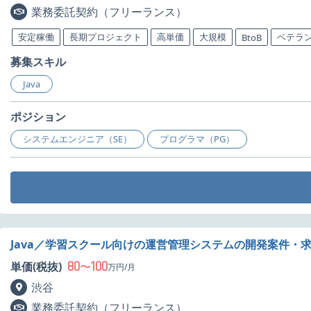
業務委託契約（フリーランス）
安定稼働
長期プロジェクト
高単価
大規模
ベテラ
BtoB
募集スキル
Java
ポジション
システムエンジニア（SE）
プログラマ（PG）
Java／学習スクール向けの運営管理システムの開発案件・
80
100
単価(税抜)
〜
万円/月
渋谷
業務委託契約（フリーランス）