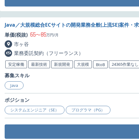
Java／大規模総合ECサイトの開発業務全般(上流SE)案件・
65
85
単価(税抜)
〜
万円/月
市ヶ谷
業務委託契約（フリーランス）
安定稼働
最新技術
新規開発
大規模
24365作業なし
BtoB
募集スキル
Java
ポジション
システムエンジニア（SE）
プログラマ（PG）