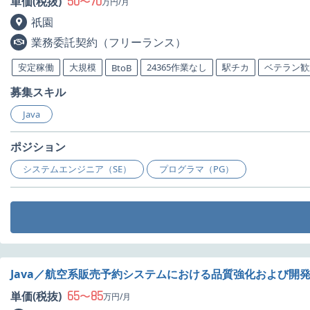
50
70
単価(税抜)
〜
万円/月
祇園
業務委託契約（フリーランス）
安定稼働
大規模
24365作業なし
駅チカ
ベテラン歓
BtoB
募集スキル
Java
ポジション
システムエンジニア（SE）
プログラマ（PG）
Java／航空系販売予約システムにおける品質強化および開
65
85
単価(税抜)
〜
万円/月