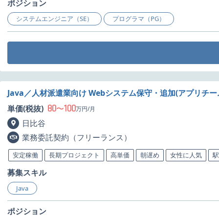
ポジション
システムエンジニア（SE）
プログラマ（PG）
Java／人材派遣業向け Webシステム保守・追加(アプリチ
80
100
単価(税抜)
〜
万円/月
日比谷
業務委託契約（フリーランス）
安定稼働
長期プロジェクト
高単価
朝遅め
女性に人気
駅
募集スキル
Java
ポジション