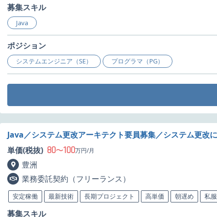
募集スキル
Java
ポジション
システムエンジニア（SE）
プログラマ（PG）
Java／システム更改アーキテクト要員募集／システム更改
80
100
単価(税抜)
〜
万円/月
豊洲
業務委託契約（フリーランス）
安定稼働
最新技術
長期プロジェクト
高単価
朝遅め
私服
募集スキル