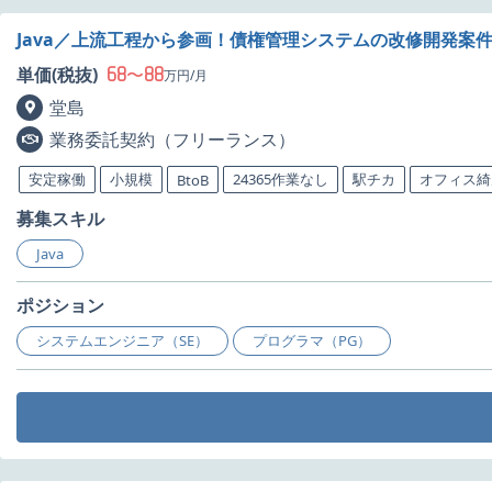
Java／上流工程から参画！債権管理システムの改修開発案
68
88
単価(税抜)
〜
万円/月
堂島
業務委託契約（フリーランス）
安定稼働
小規模
24365作業なし
駅チカ
オフィス綺
BtoB
募集スキル
Java
ポジション
システムエンジニア（SE）
プログラマ（PG）