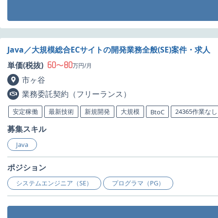
Java／大規模総合ECサイトの開発業務全般(SE)案件・求人
60
80
単価(税抜)
〜
万円/月
市ヶ谷
業務委託契約（フリーランス）
安定稼働
最新技術
新規開発
大規模
24365作業なし
BtoC
募集スキル
Java
ポジション
システムエンジニア（SE）
プログラマ（PG）