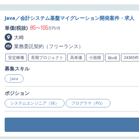
Java／会計システム基盤マイグレーション開発案件・求人
85
105
単価(税抜)
〜
万円/月
大崎
業務委託契約（フリーランス）
安定稼働
長期プロジェクト
高単価
小規模
24365
BtoB
募集スキル
Java
ポジション
システムエンジニア（SE）
プログラマ（PG）