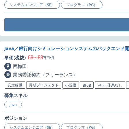
システムエンジニア（SE）
プログラマ（PG）
Java／銀行向けシミュレーションシステムのバックエンド
68
88
単価(税抜)
〜
万円/月
西梅田
業務委託契約（フリーランス）
安定稼働
長期プロジェクト
小規模
24365作業なし
BtoB
募集スキル
Java
ポジション
システムエンジニア（SE）
プログラマ（PG）