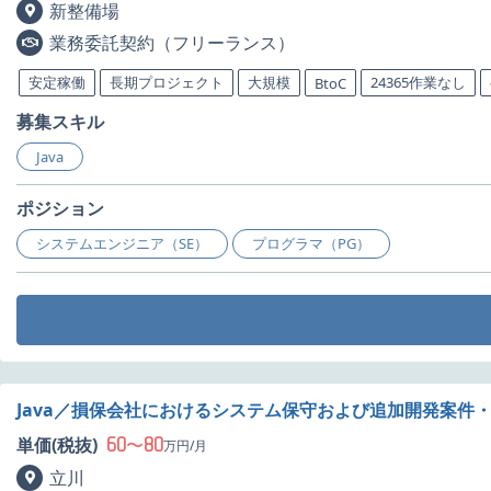
新整備場
業務委託契約（フリーランス）
安定稼働
長期プロジェクト
大規模
24365作業なし
BtoC
募集スキル
Java
ポジション
システムエンジニア（SE）
プログラマ（PG）
Java／損保会社におけるシステム保守および追加開発案件
60
80
単価(税抜)
〜
万円/月
立川