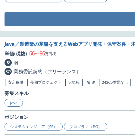
Java／製造業の基盤を支えるWebアプリ開発・保守案件・
66
86
単価(税抜)
〜
万円/月
灘
業務委託契約（フリーランス）
安定稼働
長期プロジェクト
大規模
24365作業なし
BtoB
募集スキル
Java
ポジション
システムエンジニア（SE）
プログラマ（PG）