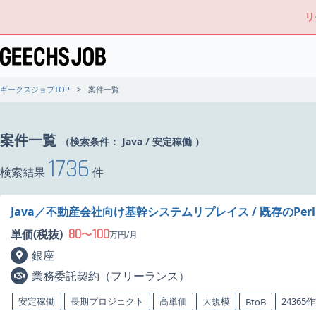
リ
ギークスジョブTOP
案件一覧
案件一覧
（検索条件：
Java
/
安定稼働
）
1736
検索結果
件
Java／不動産会社向け基幹システムリプレイス / 既存のPer
80
100
単価(税抜)
〜
万円/月
銀座
業務委託契約（フリーランス）
安定稼働
長期プロジェクト
高単価
大規模
24365
BtoB