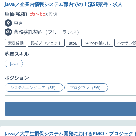
Java／企業内情報システム部内での上流SE案件・求人
65
85
単価(税抜)
〜
万円/月
東京
業務委託契約（フリーランス）
安定稼働
長期プロジェクト
24365作業なし
ベテラン
BtoB
募集スキル
Java
ポジション
システムエンジニア（SE）
プログラマ（PG）
Java／大手生損保システム開発におけるPMO・プロジェク