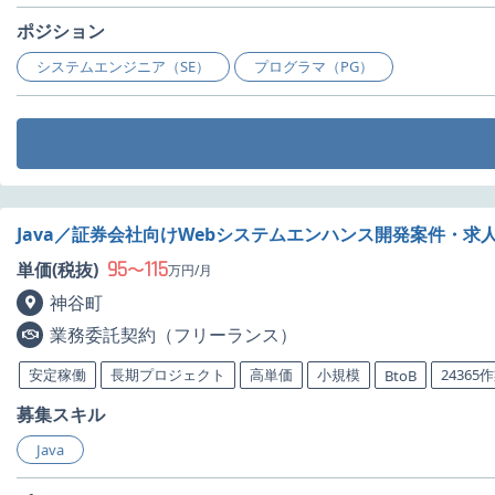
ポジション
システムエンジニア（SE）
プログラマ（PG）
Java／証券会社向けWebシステムエンハンス開発案件・求
95
115
単価(税抜)
〜
万円/月
神谷町
業務委託契約（フリーランス）
安定稼働
長期プロジェクト
高単価
小規模
24365
BtoB
募集スキル
Java