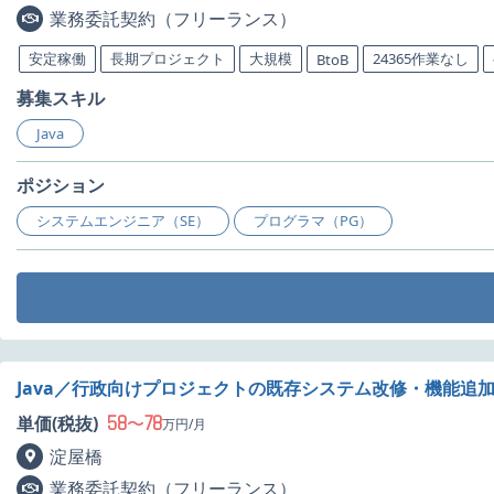
業務委託契約（フリーランス）
安定稼働
長期プロジェクト
大規模
24365作業なし
BtoB
募集スキル
Java
ポジション
システムエンジニア（SE）
プログラマ（PG）
Java／行政向けプロジェクトの既存システム改修・機能追
58
78
単価(税抜)
〜
万円/月
淀屋橋
業務委託契約（フリーランス）