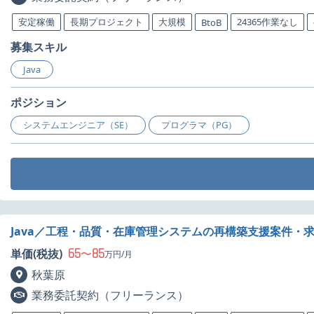
安定稼働
長期プロジェクト
大規模
24365作業なし
BtoB
募集スキル
Java
ポジション
システムエンジニア（SE）
プログラマ（PG）
Java／工程・品質・在庫管理システムの再構築支援案件・
65
85
単価(税抜)
〜
万円/月
秋葉原
業務委託契約（フリーランス）