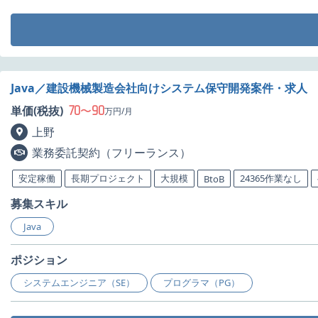
Java／建設機械製造会社向けシステム保守開発案件・求人
70
90
単価(税抜)
〜
万円/月
上野
業務委託契約（フリーランス）
安定稼働
長期プロジェクト
大規模
24365作業なし
BtoB
募集スキル
Java
ポジション
システムエンジニア（SE）
プログラマ（PG）