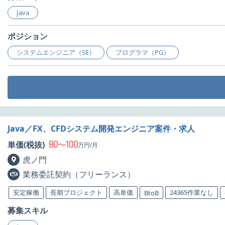
Java
ポジション
システムエンジニア（SE）
プログラマ（PG）
Java／FX、CFDシステム開発エンジニア案件・求人
80
100
単価(税抜)
〜
万円/月
虎ノ門
業務委託契約（フリーランス）
安定稼働
長期プロジェクト
高単価
24365作業なし
BtoB
募集スキル