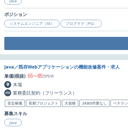
Java
ポジション
システムエンジニア（SE）
プログラマ（PG）
Java／既存Webアプリケーションの機能改修案件・求人
65
85
単価(税抜)
〜
万円/月
木場
業務委託契約（フリーランス）
安定稼働
長期プロジェクト
大規模
24365作業なし
ベテラン
募集スキル
Java