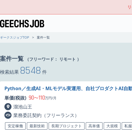
リ
ギークスジョブTOP
案件一覧
案件一覧
（フリーワード：
リモート
）
8548
検索結果
件
Python／生成AI・MLモデル実運用、自社プロダクトAI
90
110
単価(税抜)
〜
万円/月
溜池山王
業務委託契約（フリーランス）
安定稼働
最新技術
長期プロジェクト
高単価
大規模
私服