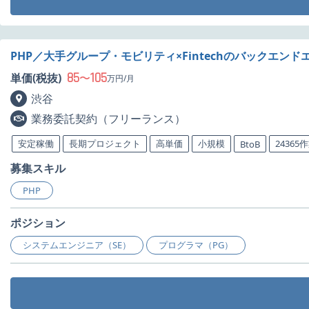
PHP／大手グループ・モビリティ×Fintechのバックエン
85
105
単価(税抜)
〜
万円/月
渋谷
業務委託契約（フリーランス）
安定稼働
長期プロジェクト
高単価
小規模
24365
BtoB
募集スキル
PHP
ポジション
システムエンジニア（SE）
プログラマ（PG）