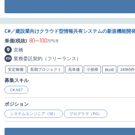
C#／建設業向けクラウド型情報共有システムの新規機能開
80
100
単価(税抜)
〜
万円/月
京橋
業務委託契約（フリーランス）
安定稼働
長期プロジェクト
高単価
小規模
24365
BtoB
募集スキル
C#.NET
ポジション
システムエンジニア（SE）
プログラマ（PG）