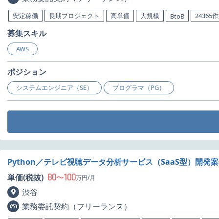
安定稼働
長期プロジェクト
高単価
大規模
24365
BtoB
募集スキル
AWS
ポジション
システムエンジニア（SE）
プログラマ（PG）
Python／テレビ視聴データ分析サービス（SaaS型）開発
80
100
単価(税抜)
〜
万円/月
渋谷
業務委託契約（フリーランス）