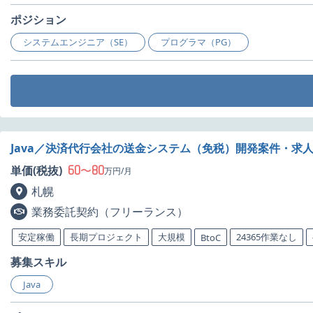
ポジション
システムエンジニア（SE）
プログラマ（PG）
Java／決済代行会社の送金システム（免税）開発案件・求
60
80
単価(税抜)
〜
万円/月
札幌
業務委託契約（フリーランス）
安定稼働
長期プロジェクト
大規模
24365作業なし
BtoC
募集スキル
Java