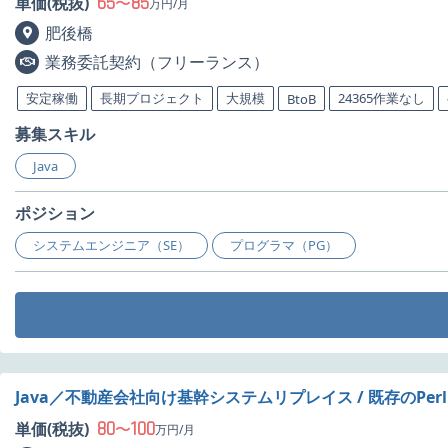
65
85
単価(税抜)
〜
万円/月
肥後橋
業務委託契約（フリーランス）
安定稼働
長期プロジェクト
大規模
24365作業なし
BtoB
募集スキル
Java
ポジション
システムエンジニア（SE）
プログラマ（PG）
Java／不動産会社向け基幹システムリプレイス / 既存のPer
80
100
単価(税抜)
〜
万円/月