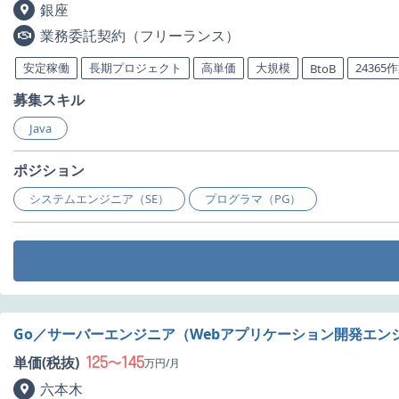
銀座
業務委託契約（フリーランス）
安定稼働
長期プロジェクト
高単価
大規模
24365
BtoB
募集スキル
Java
ポジション
システムエンジニア（SE）
プログラマ（PG）
Go／サーバーエンジニア（Webアプリケーション開発エン
125
145
単価(税抜)
〜
万円/月
六本木