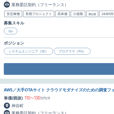
業務委託契約（フリーランス）
安定稼働
長期プロジェクト
高単価
小規模
24365
BtoB
募集スキル
Go
ポジション
システムエンジニア（SE）
プログラマ（PG）
AWS／大手OTAサイト クラウドモダナイズのための調査フ
110
130
単価(税抜)
〜
万円/月
神谷町
業務委託契約（フリーランス）