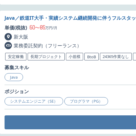
Java／鉄道IT大手・実績システム継続開発に伴うフルス
60
85
単価(税抜)
〜
万円/月
新大阪
業務委託契約（フリーランス）
安定稼働
長期プロジェクト
小規模
24365作業なし
BtoB
募集スキル
Java
ポジション
システムエンジニア（SE）
プログラマ（PG）