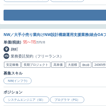
NW／大手小売り業向けNW設計構築運用支援業務(統合OA
95
115
単価(税抜)
〜
万円/月
麹町
業務委託契約（フリーランス）
安定稼働
長期プロジェクト
高単価
大規模
24365
BtoB
募集スキル
NW(インフラ)
ポジション
システムエンジニア（SE）
プログラマ（PG）