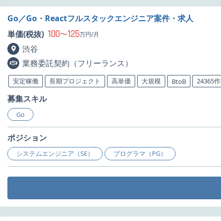
Go／Go・Reactフルスタックエンジニア案件・求人
100
125
単価(税抜)
〜
万円/月
渋谷
業務委託契約（フリーランス）
安定稼働
長期プロジェクト
高単価
大規模
24365
BtoB
募集スキル
Go
ポジション
システムエンジニア（SE）
プログラマ（PG）