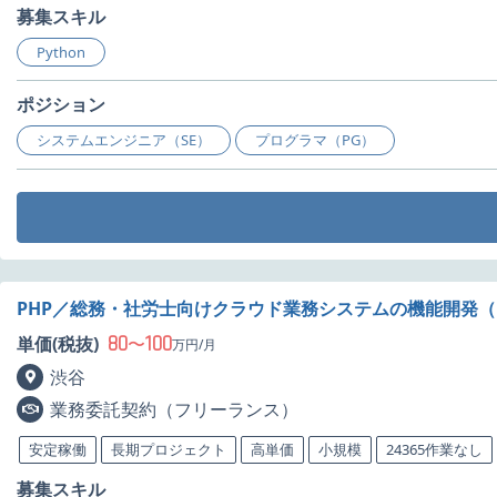
募集スキル
Python
ポジション
システムエンジニア（SE）
プログラマ（PG）
PHP／総務・社労士向けクラウド業務システムの機能開発（
80
100
単価(税抜)
〜
万円/月
渋谷
業務委託契約（フリーランス）
安定稼働
長期プロジェクト
高単価
小規模
24365作業なし
募集スキル