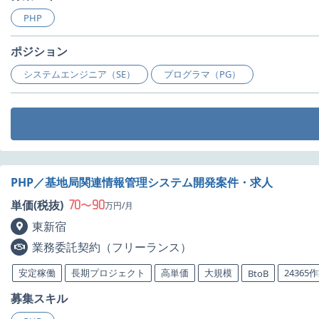
PHP
ポジション
システムエンジニア（SE）
プログラマ（PG）
PHP／基地局関連情報管理システム開発案件・求人
70
90
単価(税抜)
〜
万円/月
東新宿
業務委託契約（フリーランス）
安定稼働
長期プロジェクト
高単価
大規模
24365
BtoB
募集スキル