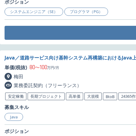
ポジション
システムエンジニア（SE）
プログラマ（PG）
Java／道路サービス向け基幹システム再構築におけるJav
80
100
単価(税抜)
〜
万円/月
梅田
業務委託契約（フリーランス）
安定稼働
長期プロジェクト
高単価
大規模
24365
BtoB
募集スキル
Java
ポジション