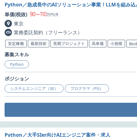
Python／急成長中のAIソリューション事業！LLMを組み込
90
110
単価(税抜)
〜
万円/月
東京
業務委託契約（フリーランス）
安定稼働
最新技術
長期プロジェクト
高単価
小規模
Bto
募集スキル
Python
ポジション
システムエンジニア（SE）
プログラマ（PG）
Python／大手SIer向けAIエンジニア案件・求人