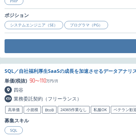
PHP
ポジション
システムエンジニア（SE）
プログラマ（PG）
SQL／自社福利厚生SaaSの成長を加速させるデータアナリ
90
110
単価(税抜)
〜
万円/月
四谷
業務委託契約（フリーランス）
高単価
小規模
24365作業なし
私服OK
ベテラン歓
BtoB
募集スキル
SQL