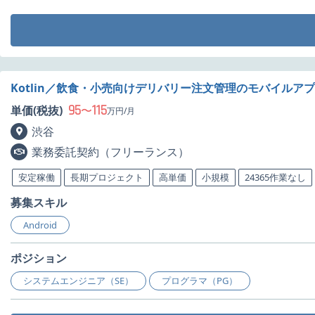
Kotlin／飲食・小売向けデリバリー注文管理のモバイルア
95
115
単価(税抜)
〜
万円/月
渋谷
業務委託契約（フリーランス）
安定稼働
長期プロジェクト
高単価
小規模
24365作業なし
募集スキル
Android
ポジション
システムエンジニア（SE）
プログラマ（PG）