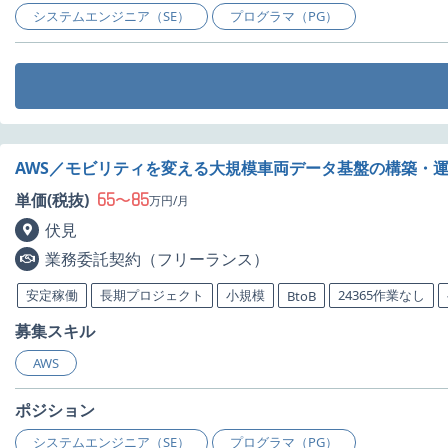
システムエンジニア（SE）
プログラマ（PG）
AWS／モビリティを変える大規模車両データ基盤の構築・
65
85
単価(税抜)
〜
万円/月
伏見
業務委託契約（フリーランス）
安定稼働
長期プロジェクト
小規模
24365作業なし
BtoB
募集スキル
AWS
ポジション
システムエンジニア（SE）
プログラマ（PG）