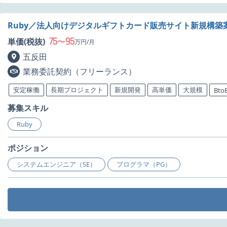
Ruby／法人向けデジタルギフトカード販売サイト新規構築
75
95
単価(税抜)
〜
万円/月
五反田
業務委託契約（フリーランス）
安定稼働
長期プロジェクト
新規開発
高単価
大規模
Bto
募集スキル
Ruby
ポジション
システムエンジニア（SE）
プログラマ（PG）