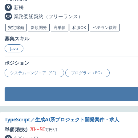
新橋
業務委託契約（フリーランス）
安定稼働
新規開発
高単価
私服OK
ベテラン歓迎
募集スキル
Java
ポジション
システムエンジニア（SE）
プログラマ（PG）
TypeScript／生成AI系プロジェクト開発案件・求人
70
90
単価(税抜)
〜
万円/月