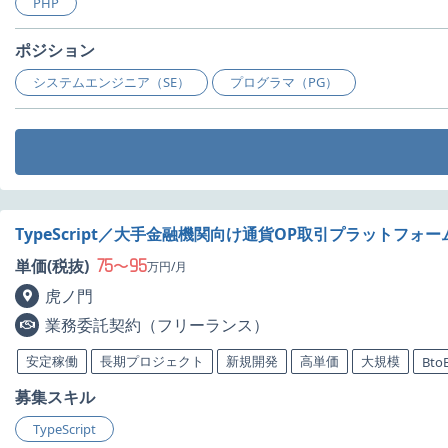
PHP
ポジション
システムエンジニア（SE）
プログラマ（PG）
TypeScript／大手金融機関向け通貨OP取引プラットフ
75
95
単価(税抜)
〜
万円/月
虎ノ門
業務委託契約（フリーランス）
安定稼働
長期プロジェクト
新規開発
高単価
大規模
Bto
募集スキル
TypeScript