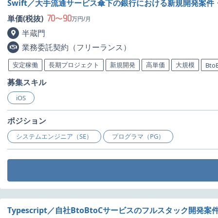
Swift／大手流通サービス傘下の銀行における新規開発案件
70
90
単価(税抜)
〜
万円/月
半蔵門
業務委託契約（フリーランス）
安定稼働
長期プロジェクト
新規開発
高単価
大規模
Bto
募集スキル
iOS
ポジション
システムエンジニア（SE）
プログラマ（PG）
Typescript／自社BtoBtoCサービスのフルスタック開発