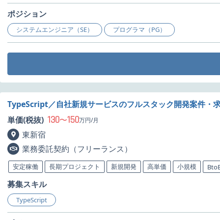
ポジション
システムエンジニア（SE）
プログラマ（PG）
TypeScript／自社新規サービスのフルスタック開発案件・
130
150
単価(税抜)
〜
万円/月
東新宿
業務委託契約（フリーランス）
安定稼働
長期プロジェクト
新規開発
高単価
小規模
Bto
募集スキル
TypeScript