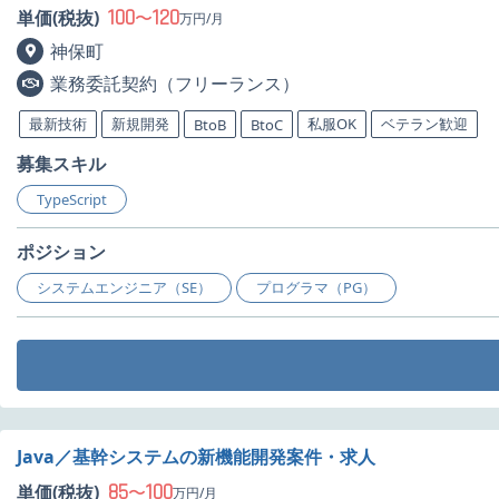
100
120
単価(税抜)
〜
万円/月
神保町
業務委託契約（フリーランス）
最新技術
新規開発
私服OK
ベテラン歓迎
BtoB
BtoC
募集スキル
TypeScript
ポジション
システムエンジニア（SE）
プログラマ（PG）
Java／基幹システムの新機能開発案件・求人
85
100
単価(税抜)
〜
万円/月