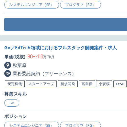
システムエンジニア（SE）
プログラマ（PG）
Go／EdTech領域におけるフルスタック開発案件・求人
90
110
単価(税抜)
〜
万円/月
秋葉原
業務委託契約（フリーランス）
安定稼働
スタートアップ
新規開発
高単価
小規模
BtoB
募集スキル
Go
ポジション
システムエンジニア（SE）
プログラマ（PG）