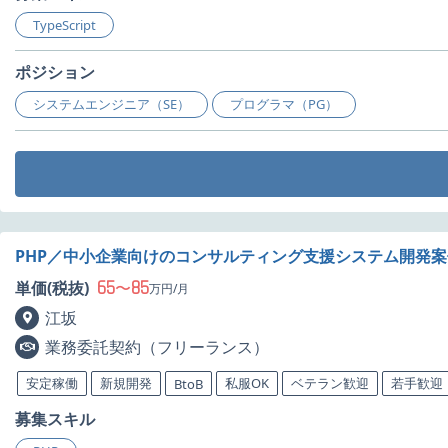
TypeScript
ポジション
システムエンジニア（SE）
プログラマ（PG）
PHP／中小企業向けのコンサルティング支援システム開発
65
85
単価(税抜)
〜
万円/月
江坂
業務委託契約（フリーランス）
安定稼働
新規開発
私服OK
ベテラン歓迎
若手歓迎
BtoB
募集スキル