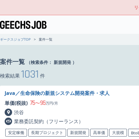
リ
ギークスジョブTOP
案件一覧
案件一覧
（検索条件：
新規開発
）
1031
検索結果
件
Java／生命保険の新規システム開発案件・求人
75
95
単価(税抜)
〜
万円/月
渋谷
業務委託契約（フリーランス）
安定稼働
長期プロジェクト
新規開発
高単価
大規模
Bto