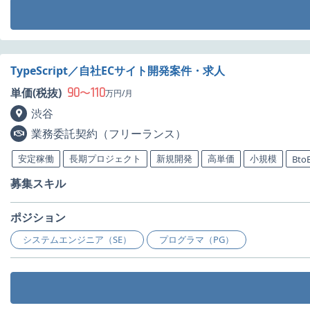
TypeScript／自社ECサイト開発案件・求人
90
110
単価(税抜)
〜
万円/月
渋谷
業務委託契約（フリーランス）
安定稼働
長期プロジェクト
新規開発
高単価
小規模
Bto
募集スキル
ポジション
システムエンジニア（SE）
プログラマ（PG）