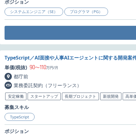
ポジション
システムエンジニア（SE）
プログラマ（PG）
TypeScript／AI面接や人事AIエージェントに関する開発案
90
110
単価(税抜)
〜
万円/月
都庁前
業務委託契約（フリーランス）
安定稼働
スタートアップ
長期プロジェクト
新規開発
高単
募集スキル
TypeScript
ポジション