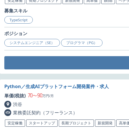
安定稼働
長期プロジェクト
新規開発
高単価
ベテ
BtoB
募集スキル
TypeScript
ポジション
システムエンジニア（SE）
プログラマ（PG）
Python／生成AIプラットフォーム開発案件・求人
70
90
単価(税抜)
〜
万円/月
渋谷
業務委託契約（フリーランス）
安定稼働
スタートアップ
長期プロジェクト
新規開発
高単