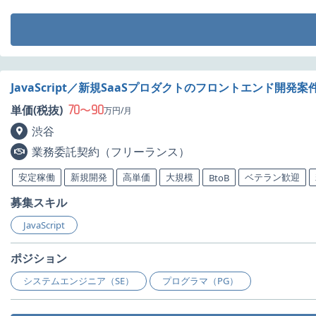
JavaScript／新規SaaSプロダクトのフロントエンド開発
70
90
単価(税抜)
〜
万円/月
渋谷
業務委託契約（フリーランス）
安定稼働
新規開発
高単価
大規模
ベテラン歓迎
BtoB
募集スキル
JavaScript
ポジション
システムエンジニア（SE）
プログラマ（PG）