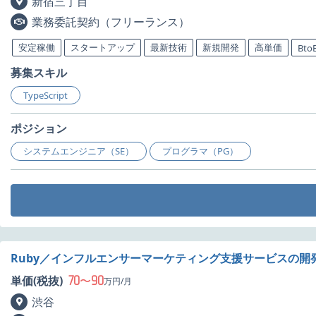
新宿三丁目
業務委託契約（フリーランス）
安定稼働
スタートアップ
最新技術
新規開発
高単価
Bto
募集スキル
TypeScript
ポジション
システムエンジニア（SE）
プログラマ（PG）
Ruby／インフルエンサーマーケティング支援サービスの開
70
90
単価(税抜)
〜
万円/月
渋谷