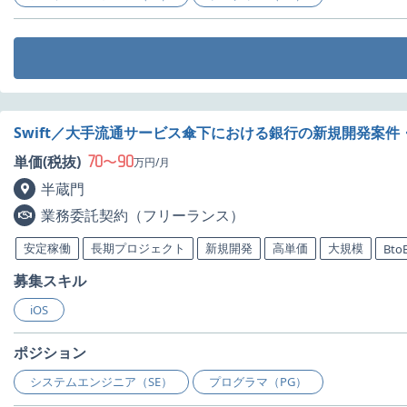
Swift／大手流通サービス傘下における銀行の新規開発案件
70
90
単価(税抜)
〜
万円/月
半蔵門
業務委託契約（フリーランス）
安定稼働
長期プロジェクト
新規開発
高単価
大規模
Bto
募集スキル
iOS
ポジション
システムエンジニア（SE）
プログラマ（PG）