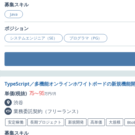
募集スキル
Java
ポジション
システムエンジニア（SE）
プログラマ（PG）
TypeScript／多機能オンラインホワイトボードの新規機
75
95
単価(税抜)
〜
万円/月
渋谷
業務委託契約（フリーランス）
安定稼働
長期プロジェクト
新規開発
高単価
大規模
Bto
募集スキル