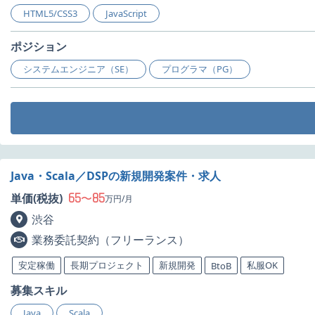
HTML5/CSS3
JavaScript
ポジション
システムエンジニア（SE）
プログラマ（PG）
Java・Scala／DSPの新規開発案件・求人
65
85
単価(税抜)
〜
万円/月
渋谷
業務委託契約（フリーランス）
安定稼働
長期プロジェクト
新規開発
私服OK
BtoB
募集スキル
Java
Scala