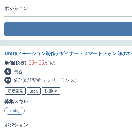
ポジション
Unity／モーション制作デザイナー・スマートフォン向け
55
65
単価(税抜)
〜
万円/月
渋谷
業務委託契約（フリーランス）
新規開発
私服OK
BtoC
募集スキル
Unity
ポジション