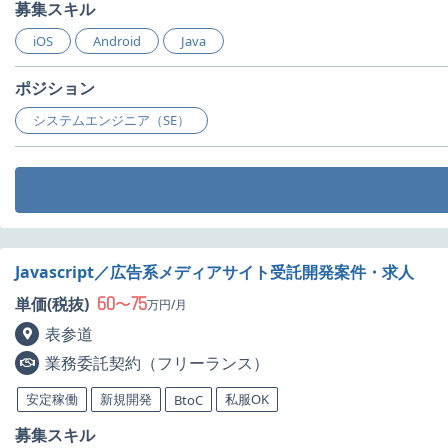
募集スキル
iOS
Android
Java
ポジション
システムエンジニア（SE）
Javascript／広告系メディアサイト受託開発案件・求人
60
75
単価(税抜)
〜
万円/月
表参道
業務委託契約（フリーランス）
安定稼働
新規開発
私服OK
BtoC
募集スキル