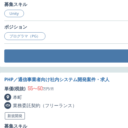
募集スキル
Unity
ポジション
プログラマ（PG）
PHP／通信事業者向け社内システム開発案件・求人
55
60
単価(税抜)
〜
万円/月
本町
業務委託契約（フリーランス）
新規開発
募集スキル