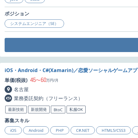
ポジション
システムエンジニア（SE）
iOS・Android・C#(Xamarin)／恋愛ソーシャルゲーム
45
60
単価(税抜)
〜
万円/月
名古屋
業務委託契約（フリーランス）
最新技術
新規開発
私服OK
BtoC
募集スキル
iOS
Android
PHP
C#.NET
HTML5/CSS3