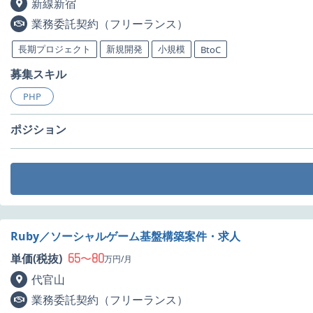
新線新宿
業務委託契約（フリーランス）
長期プロジェクト
新規開発
小規模
BtoC
募集スキル
PHP
ポジション
Ruby／ソーシャルゲーム基盤構築案件・求人
65
80
単価(税抜)
〜
万円/月
代官山
業務委託契約（フリーランス）