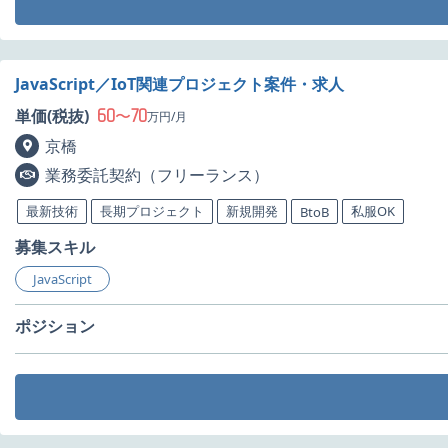
JavaScript／IoT関連プロジェクト案件・求人
60
70
単価(税抜)
〜
万円/月
京橋
業務委託契約（フリーランス）
最新技術
長期プロジェクト
新規開発
私服OK
BtoB
募集スキル
JavaScript
ポジション