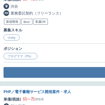
渋谷
業務委託契約（フリーランス）
新規開発
私服OK
BtoC
募集スキル
Unity
ポジション
プログラマ（PG）
PHP／電子書籍サービス開発案件・求人
65
75
単価(税抜)
〜
万円/月