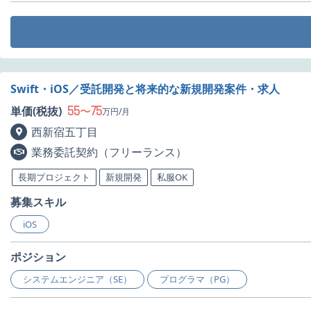
Swift・iOS／受託開発と将来的な新規開発案件・求人
55
75
単価(税抜)
〜
万円/月
西新宿五丁目
業務委託契約（フリーランス）
長期プロジェクト
新規開発
私服OK
募集スキル
iOS
ポジション
システムエンジニア（SE）
プログラマ（PG）