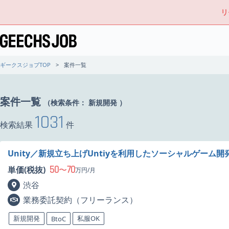
リ
ギークスジョブTOP
案件一覧
案件一覧
（検索条件：
新規開発
）
1031
検索結果
件
Unity／新規立ち上げUntiyを利用したソーシャルゲーム
50
70
単価(税抜)
〜
万円/月
渋谷
業務委託契約（フリーランス）
新規開発
私服OK
BtoC