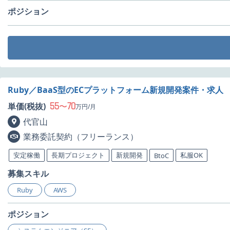
ポジション
Ruby／BaaS型のECプラットフォーム新規開発案件・求人
55
70
単価(税抜)
〜
万円/月
代官山
業務委託契約（フリーランス）
安定稼働
長期プロジェクト
新規開発
私服OK
BtoC
募集スキル
Ruby
AWS
ポジション