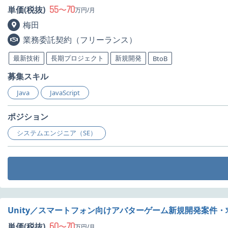
55
70
単価(税抜)
〜
万円/月
梅田
業務委託契約（フリーランス）
最新技術
長期プロジェクト
新規開発
BtoB
募集スキル
Java
JavaScript
ポジション
システムエンジニア（SE）
Unity／スマートフォン向けアバターゲーム新規開発案件・
60
70
単価(税抜)
〜
万円/月