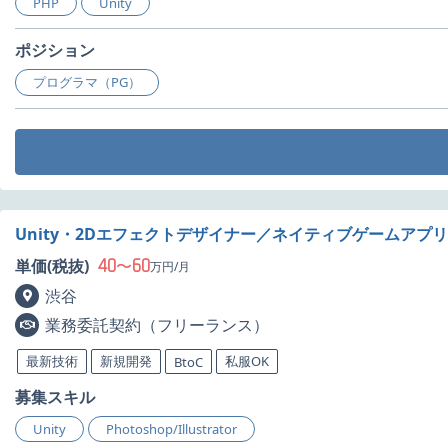
PHP
Unity
ポジション
プログラマ（PG）
Unity・2Dエフェクトデザイナー／ネイティブゲームアプ
40
60
単価(税抜)
〜
万円/月
渋谷
業務委託契約（フリーランス）
最新技術
新規開発
私服OK
BtoC
募集スキル
Unity
Photoshop/Illustrator