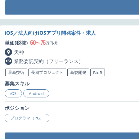
iOS／法人向けiOSアプリ開発案件・求人
60
75
単価(税抜)
〜
万円/月
天神
業務委託契約（フリーランス）
最新技術
長期プロジェクト
新規開発
BtoB
募集スキル
iOS
Android
ポジション
プログラマ（PG）