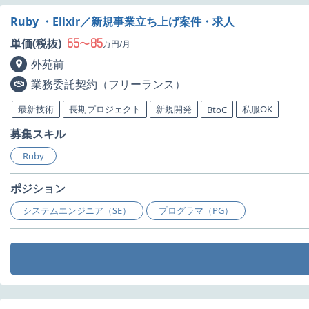
Ruby ・Elixir／新規事業立ち上げ案件・求人
65
85
単価(税抜)
〜
万円/月
外苑前
業務委託契約（フリーランス）
最新技術
長期プロジェクト
新規開発
私服OK
BtoC
募集スキル
Ruby
ポジション
システムエンジニア（SE）
プログラマ（PG）