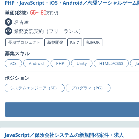
PHP・JavaScript・iOS・Android／恋愛ソーシャルゲ
65
80
単価(税抜)
〜
万円/月
名古屋
業務委託契約（フリーランス）
長期プロジェクト
新規開発
私服OK
BtoC
募集スキル
iOS
Android
PHP
Unity
HTML5/CSS3
J
ポジション
システムエンジニア（SE）
プログラマ（PG）
JavaScript／保険会社システムの新規開発案件・求人