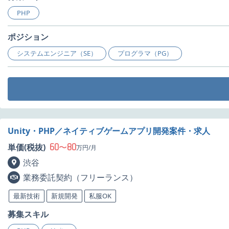
PHP
ポジション
システムエンジニア（SE）
プログラマ（PG）
Unity・PHP／ネイティブゲームアプリ開発案件・求人
60
80
単価(税抜)
〜
万円/月
渋谷
業務委託契約（フリーランス）
最新技術
新規開発
私服OK
募集スキル