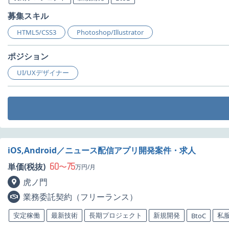
募集スキル
HTML5/CSS3
Photoshop/Illustrator
ポジション
UI/UXデザイナー
iOS,Android／ニュース配信アプリ開発案件・求人
60
75
単価(税抜)
〜
万円/月
虎ノ門
業務委託契約（フリーランス）
安定稼働
最新技術
長期プロジェクト
新規開発
私服
BtoC