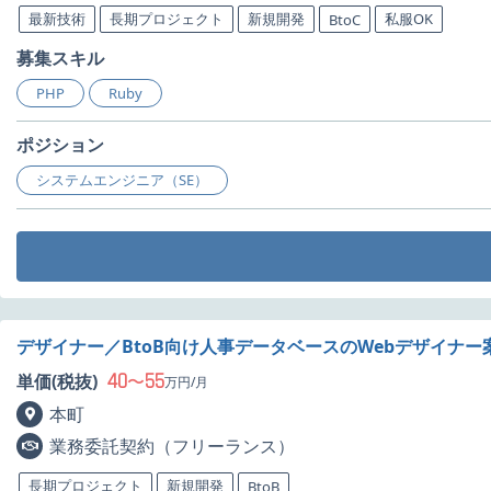
最新技術
長期プロジェクト
新規開発
私服OK
BtoC
募集スキル
PHP
Ruby
ポジション
システムエンジニア（SE）
デザイナー／BtoB向け人事データベースのWebデザイナー
40
55
単価(税抜)
〜
万円/月
本町
業務委託契約（フリーランス）
長期プロジェクト
新規開発
BtoB