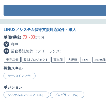
LINUX／システム保守支援対応案件・求人
70
90
単価(税抜)
〜
万円/月
府中
業務委託契約（フリーランス）
安定稼働
長期プロジェクト
高単価
大規模
24365
BtoB
募集スキル
サーバ(インフラ)
ポジション
システムエンジニア（SE）
プログラマ（PG）