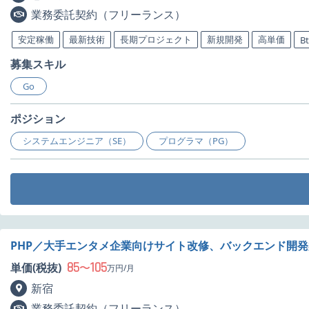
業務委託契約（フリーランス）
安定稼働
最新技術
長期プロジェクト
新規開発
高単価
B
募集スキル
Go
ポジション
システムエンジニア（SE）
プログラマ（PG）
PHP／大手エンタメ企業向けサイト改修、バックエンド開
85
105
単価(税抜)
〜
万円/月
新宿
業務委託契約（フリーランス）