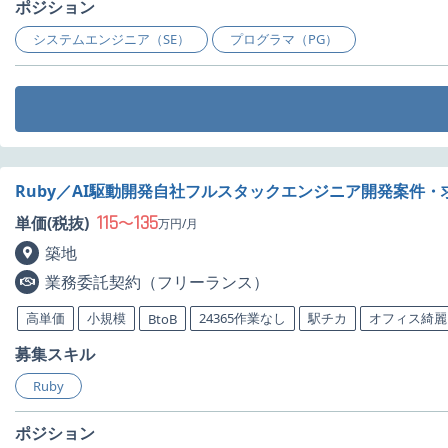
ポジション
システムエンジニア（SE）
プログラマ（PG）
Ruby／AI駆動開発自社フルスタックエンジニア開発案件・
115
135
単価(税抜)
〜
万円/月
築地
業務委託契約（フリーランス）
高単価
小規模
24365作業なし
駅チカ
オフィス綺麗
BtoB
募集スキル
Ruby
ポジション