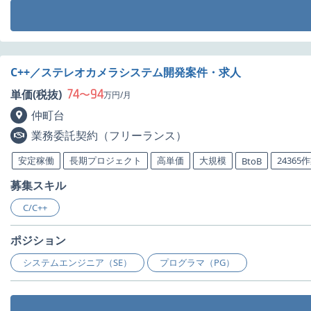
C++／ステレオカメラシステム開発案件・求人
74
94
単価(税抜)
〜
万円/月
仲町台
業務委託契約（フリーランス）
安定稼働
長期プロジェクト
高単価
大規模
24365
BtoB
募集スキル
C/C++
ポジション
システムエンジニア（SE）
プログラマ（PG）