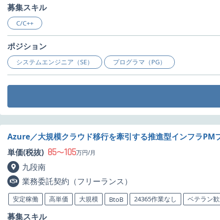
募集スキル
C/C++
ポジション
システムエンジニア（SE）
プログラマ（PG）
Azure／大規模クラウド移行を牽引する推進型インフラP
85
105
単価(税抜)
〜
万円/月
九段南
業務委託契約（フリーランス）
安定稼働
高単価
大規模
24365作業なし
ベテラン歓
BtoB
募集スキル