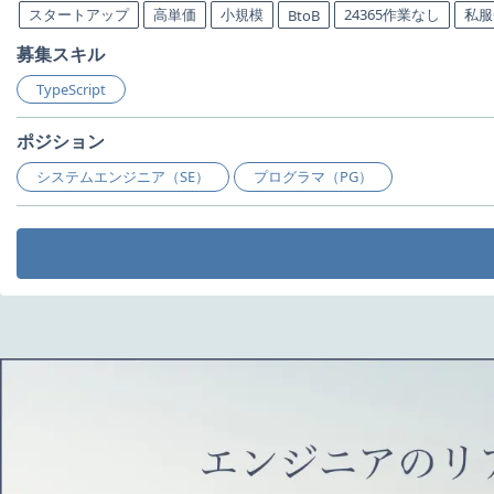
スタートアップ
高単価
小規模
24365作業なし
私服
BtoB
募集スキル
TypeScript
ポジション
システムエンジニア（SE）
プログラマ（PG）