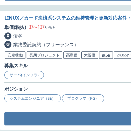
LINUX／カード決済系システムの維持管理と更新対応案件
87
107
単価(税抜)
〜
万円/月
渋谷
業務委託契約（フリーランス）
安定稼働
長期プロジェクト
高単価
大規模
24365
BtoB
募集スキル
サーバ(インフラ)
ポジション
システムエンジニア（SE）
プログラマ（PG）