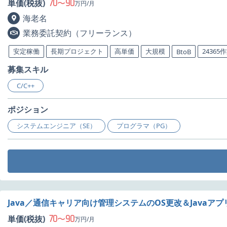
70
90
単価(税抜)
〜
万円/月
海老名
業務委託契約（フリーランス）
安定稼働
長期プロジェクト
高単価
大規模
24365
BtoB
募集スキル
C/C++
ポジション
システムエンジニア（SE）
プログラマ（PG）
Java／通信キャリア向け管理システムのOS更改＆Java
70
90
単価(税抜)
〜
万円/月