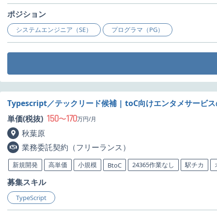
ポジション
システムエンジニア（SE）
プログラマ（PG）
Typescript／テックリード候補 | toC向けエンタメサー
150
170
単価(税抜)
〜
万円/月
秋葉原
業務委託契約（フリーランス）
新規開発
高単価
小規模
24365作業なし
駅チカ
BtoC
募集スキル
TypeScript