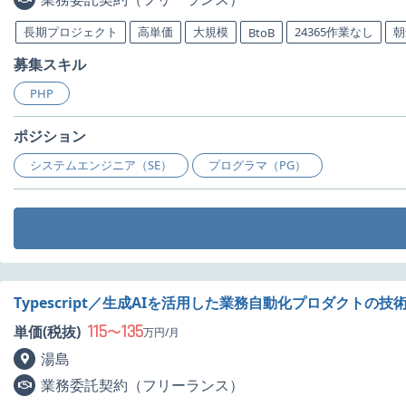
長期プロジェクト
高単価
大規模
24365作業なし
朝
BtoB
募集スキル
PHP
ポジション
システムエンジニア（SE）
プログラマ（PG）
Typescript／生成AIを活用した業務自動化プロダクト
115
135
単価(税抜)
〜
万円/月
湯島
業務委託契約（フリーランス）