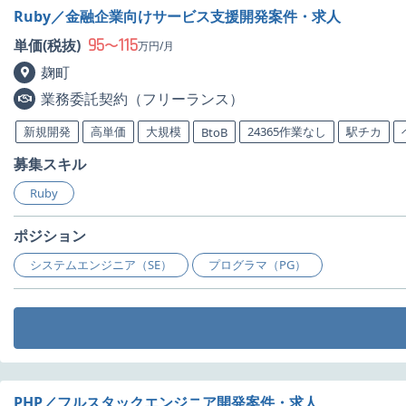
Ruby／金融企業向けサービス支援開発案件・求人
95
115
単価(税抜)
〜
万円/月
麹町
業務委託契約（フリーランス）
新規開発
高単価
大規模
24365作業なし
駅チカ
BtoB
募集スキル
Ruby
ポジション
システムエンジニア（SE）
プログラマ（PG）
PHP／フルスタックエンジニア開発案件・求人