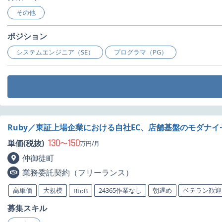
その他
ポジション
システムエンジニア（SE）
プログラマ（PG）
Ruby／東証上場企業における自社EC、店舗基盤のモダナ
130
150
単価(税抜)
〜
万円/月
仲御徒町
業務委託契約（フリーランス）
高単価
大規模
24365作業なし
朝遅め
ベテラン歓迎
BtoB
募集スキル