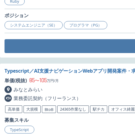
Ruby
ポジション
システムエンジニア（SE）
プログラマ（PG）
Typescript／AI支援ナビゲーションWebアプリ開発案件・
85
105
単価(税抜)
〜
万円/月
みなとみらい
業務委託契約（フリーランス）
高単価
大規模
24365作業なし
駅チカ
オフィス綺麗
BtoB
募集スキル
TypeScript