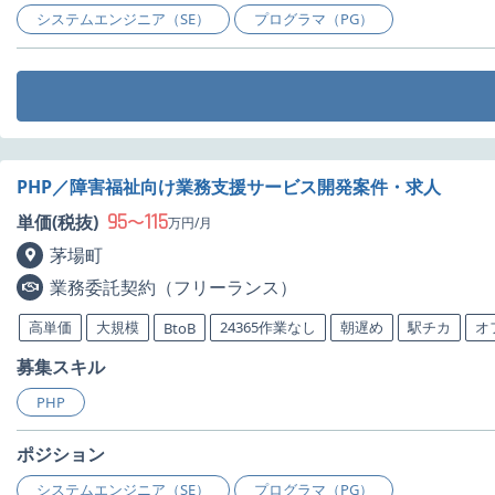
システムエンジニア（SE）
プログラマ（PG）
PHP／障害福祉向け業務支援サービス開発案件・求人
95
115
単価(税抜)
〜
万円/月
茅場町
業務委託契約（フリーランス）
高単価
大規模
24365作業なし
朝遅め
駅チカ
オ
BtoB
募集スキル
PHP
ポジション
システムエンジニア（SE）
プログラマ（PG）