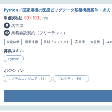
Python／国家規模の医療ビッグデータ基盤構築案件・求人
80
100
単価(税抜)
〜
万円/月
名古屋
業務委託契約（フリーランス）
安定稼働
最新技術
長期プロジェクト
高単価
大規模
24
募集スキル
Python
ポジション
システムエンジニア（SE）
プログラマ（PG）