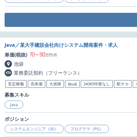
Java／某大手建設会社向けシステム開発案件・求人
70
90
単価(税抜)
〜
万円/月
池袋
業務委託契約（フリーランス）
安定稼働
高単価
大規模
24365作業なし
駅チカ
BtoB
募集スキル
Java
ポジション
システムエンジニア（SE）
プログラマ（PG）