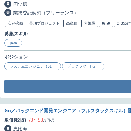
四ツ橋
業務委託契約（フリーランス）
安定稼働
長期プロジェクト
高単価
大規模
24365
BtoB
募集スキル
Java
ポジション
システムエンジニア（SE）
プログラマ（PG）
Go／バックエンド開発エンジニア（フルスタックスキル）
70
90
単価(税抜)
〜
万円/月
恵比寿