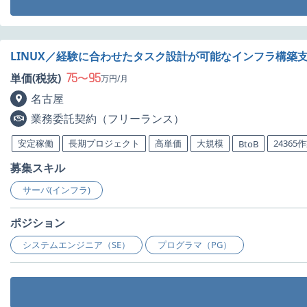
LINUX／経験に合わせたタスク設計が可能なインフラ構築
75
95
単価(税抜)
〜
万円/月
名古屋
業務委託契約（フリーランス）
安定稼働
長期プロジェクト
高単価
大規模
24365
BtoB
募集スキル
サーバ(インフラ)
ポジション
システムエンジニア（SE）
プログラマ（PG）