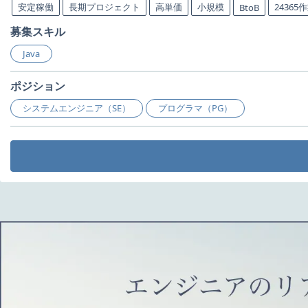
安定稼働
長期プロジェクト
高単価
小規模
24365
BtoB
募集スキル
Java
ポジション
システムエンジニア（SE）
プログラマ（PG）