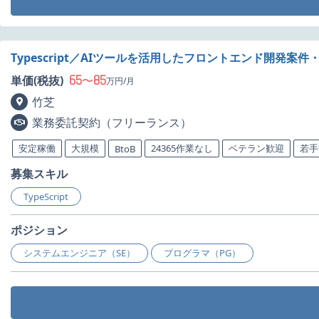
Typescript／AIツールを活用したフロントエンド開発案件
65
85
単価(税抜)
〜
万円/月
竹芝
業務委託契約（フリーランス）
安定稼働
大規模
24365作業なし
ベテラン歓迎
若手
BtoB
募集スキル
TypeScript
ポジション
システムエンジニア（SE）
プログラマ（PG）