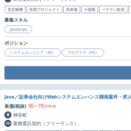
安定稼働
長期プロジェクト
高単価
小規模
ベテラン歓迎
募集スキル
JavaScript
ポジション
システムエンジニア（SE）
プログラマ（PG）
Java／証券会社向けWebシステムエンハンス開発案件・求
95
115
単価(税抜)
〜
万円/月
神谷町
業務委託契約（フリーランス）