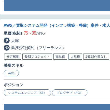
AWS／買取システム開発（インフラ構築・整備）案件・求
75
95
単価(税抜)
〜
万円/月
大塚
業務委託契約（フリーランス）
安定稼働
長期プロジェクト
高単価
大規模
24365作業なし
募集スキル
AWS
ポジション
システムエンジニア（SE）
プログラマ（PG）