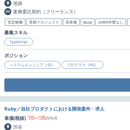
池袋
業務委託契約（フリーランス）
安定稼働
長期プロジェクト
高単価
24365作業なし
BtoB
募集スキル
TypeScript
ポジション
システムエンジニア（SE）
プログラマ（PG）
Ruby／自社プロダクトにおける開発案件・求人
115
135
単価(税抜)
〜
万円/月
渋谷