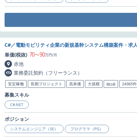
C#／電動モビリティ企業の新規基幹システム構築案件・求
70
90
単価(税抜)
〜
万円/月
赤池
業務委託契約（フリーランス）
安定稼働
長期プロジェクト
高単価
大規模
24365
BtoB
募集スキル
C#.NET
ポジション
システムエンジニア（SE）
プログラマ（PG）