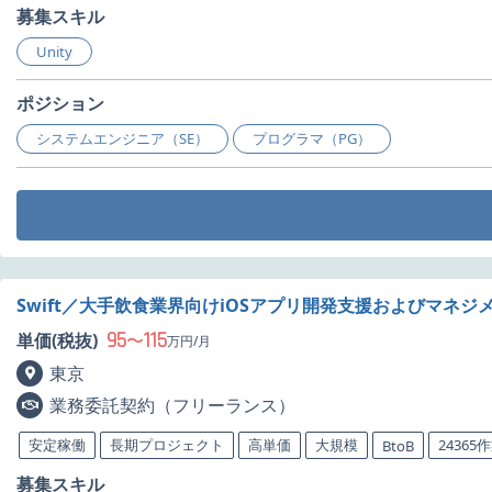
募集スキル
Unity
ポジション
システムエンジニア（SE）
プログラマ（PG）
Swift／大手飲食業界向けiOSアプリ開発支援およびマネジ
95
115
単価(税抜)
〜
万円/月
東京
業務委託契約（フリーランス）
安定稼働
長期プロジェクト
高単価
大規模
24365
BtoB
募集スキル