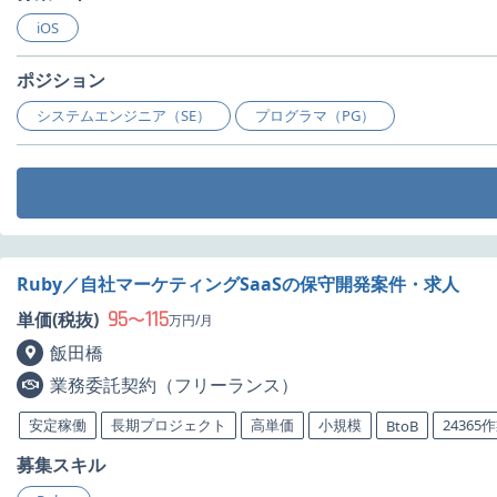
iOS
ポジション
システムエンジニア（SE）
プログラマ（PG）
Ruby／自社マーケティングSaaSの保守開発案件・求人
95
115
単価(税抜)
〜
万円/月
飯田橋
業務委託契約（フリーランス）
安定稼働
長期プロジェクト
高単価
小規模
24365
BtoB
募集スキル