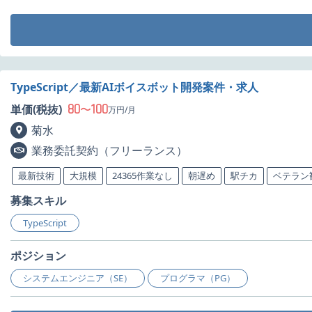
TypeScript／最新AIボイスボット開発案件・求人
80
100
単価(税抜)
〜
万円/月
菊水
業務委託契約（フリーランス）
最新技術
大規模
24365作業なし
朝遅め
駅チカ
ベテラン
募集スキル
TypeScript
ポジション
システムエンジニア（SE）
プログラマ（PG）