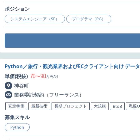
ポジション
システムエンジニア（SE）
プログラマ（PG）
Python／旅行・観光業界およびECクライアント向け デ
70
90
単価(税抜)
〜
万円/月
神谷町
業務委託契約（フリーランス）
安定稼働
最新技術
長期プロジェクト
大規模
私服O
BtoB
募集スキル
Python