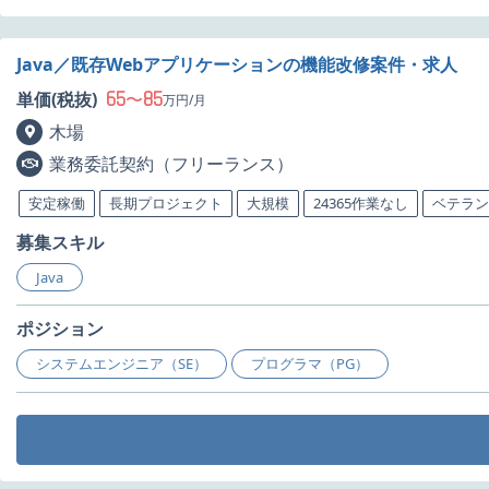
Java／既存Webアプリケーションの機能改修案件・求人
65
85
単価(税抜)
〜
万円/月
木場
業務委託契約（フリーランス）
安定稼働
長期プロジェクト
大規模
24365作業なし
ベテラン
募集スキル
Java
ポジション
システムエンジニア（SE）
プログラマ（PG）