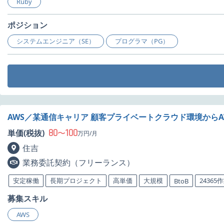
Ruby
ポジション
システムエンジニア（SE）
プログラマ（PG）
AWS／某通信キャリア 顧客プライベートクラウド環境から
80
100
単価(税抜)
〜
万円/月
住吉
業務委託契約（フリーランス）
安定稼働
長期プロジェクト
高単価
大規模
24365
BtoB
募集スキル
AWS