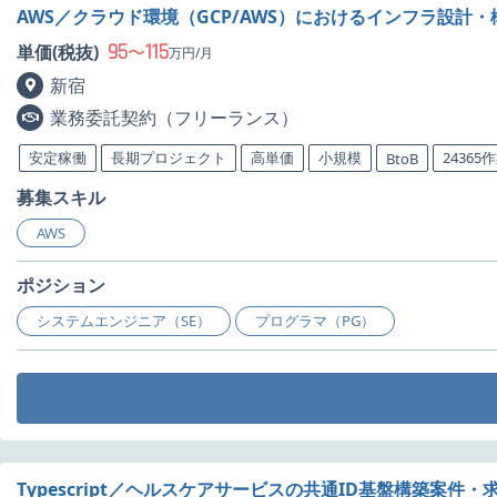
AWS／クラウド環境（GCP/AWS）におけるインフラ設
95
115
単価(税抜)
〜
万円/月
新宿
業務委託契約（フリーランス）
安定稼働
長期プロジェクト
高単価
小規模
24365
BtoB
募集スキル
AWS
ポジション
システムエンジニア（SE）
プログラマ（PG）
Typescript／ヘルスケアサービスの共通ID基盤構築案件・