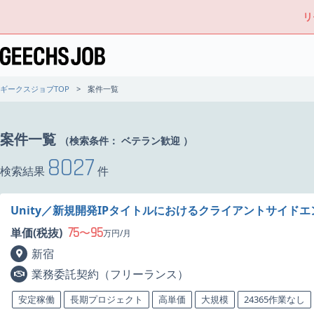
リ
ギークスジョブTOP
案件一覧
案件一覧
（検索条件：
ベテラン歓迎
）
8027
検索結果
件
Unity／新規開発IPタイトルにおけるクライアントサイド
75
95
単価(税抜)
〜
万円/月
新宿
業務委託契約（フリーランス）
安定稼働
長期プロジェクト
高単価
大規模
24365作業なし