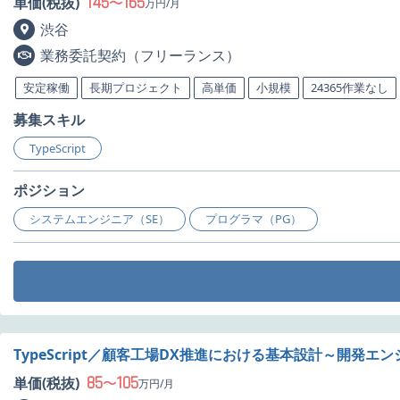
145
165
単価(税抜)
〜
万円/月
渋谷
業務委託契約（フリーランス）
安定稼働
長期プロジェクト
高単価
小規模
24365作業なし
募集スキル
TypeScript
ポジション
システムエンジニア（SE）
プログラマ（PG）
TypeScript／顧客工場DX推進における基本設計～開発エ
85
105
単価(税抜)
〜
万円/月