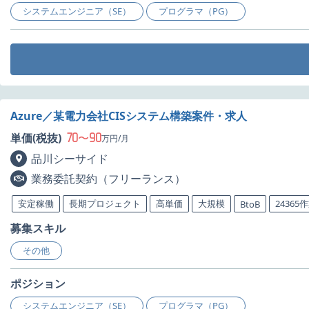
システムエンジニア（SE）
プログラマ（PG）
Azure／某電力会社CISシステム構築案件・求人
70
90
単価(税抜)
〜
万円/月
品川シーサイド
業務委託契約（フリーランス）
安定稼働
長期プロジェクト
高単価
大規模
24365
BtoB
募集スキル
その他
ポジション
システムエンジニア（SE）
プログラマ（PG）