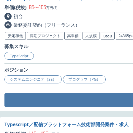
85
105
単価(税抜)
〜
万円/月
初台
業務委託契約（フリーランス）
安定稼働
長期プロジェクト
高単価
大規模
24365
BtoB
募集スキル
TypeScript
ポジション
システムエンジニア（SE）
プログラマ（PG）
Typescript／配信プラットフォーム技術部開発案件・求人