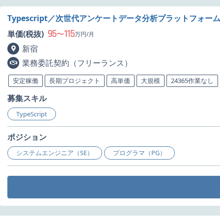
Typescript／次世代アンケートデータ分析プラットフォ
95
115
単価(税抜)
〜
万円/月
新宿
業務委託契約（フリーランス）
安定稼働
長期プロジェクト
高単価
大規模
24365作業なし
募集スキル
TypeScript
ポジション
システムエンジニア（SE）
プログラマ（PG）