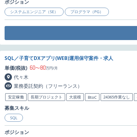
ポジション
システムエンジニア（SE）
プログラマ（PG）
SQL／子育てDXアプリ(WEB)運用保守案件・求人
60
80
単価(税抜)
〜
万円/月
代々木
業務委託契約（フリーランス）
安定稼働
長期プロジェクト
大規模
24365作業なし
BtoC
募集スキル
SQL
ポジション