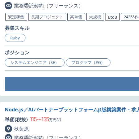
業務委託契約（フリーランス）
安定稼働
長期プロジェクト
高単価
大規模
24365
BtoB
募集スキル
Ruby
ポジション
システムエンジニア（SE）
プログラマ（PG）
Node.js／AIパートナープラットフォームβ版構築案件・求
115
135
単価(税抜)
〜
万円/月
秋葉原
業務委託契約（フリーランス）