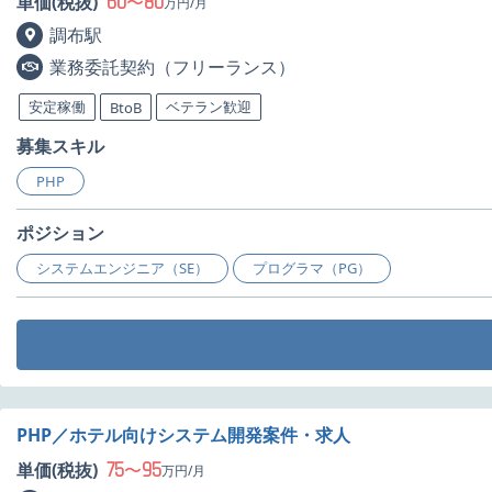
60
80
単価(税抜)
〜
万円/月
調布駅
業務委託契約（フリーランス）
安定稼働
ベテラン歓迎
BtoB
募集スキル
PHP
ポジション
システムエンジニア（SE）
プログラマ（PG）
PHP／ホテル向けシステム開発案件・求人
75
95
単価(税抜)
〜
万円/月