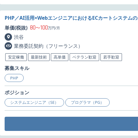
PHP／AI活用×WebエンジニアにおけるECカートシステ
80
100
単価(税抜)
〜
万円/月
渋谷
業務委託契約（フリーランス）
安定稼働
最新技術
高単価
ベテラン歓迎
若手歓迎
募集スキル
PHP
ポジション
システムエンジニア（SE）
プログラマ（PG）