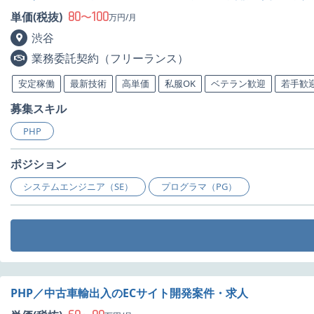
80
100
単価(税抜)
〜
万円/月
渋谷
業務委託契約（フリーランス）
安定稼働
最新技術
高単価
私服OK
ベテラン歓迎
若手歓
募集スキル
PHP
ポジション
システムエンジニア（SE）
プログラマ（PG）
PHP／中古車輸出入のECサイト開発案件・求人