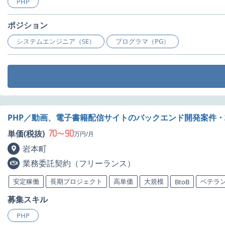
PHP
ポジション
システムエンジニア（SE）
プログラマ（PG）
PHP／動画、電子書籍配信サイトのバックエンド開発案件
70
90
単価(税抜)
〜
万円/月
岩本町
業務委託契約（フリーランス）
安定稼働
長期プロジェクト
高単価
大規模
ベテラ
BtoB
募集スキル
PHP