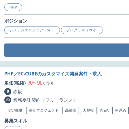
PHP
ポジション
システムエンジニア（SE）
プログラマ（PG）
PHP／EC-CUBEのカスタマイズ開発案件・求人
70
90
単価(税抜)
〜
万円/月
赤坂
業務委託契約（フリーランス）
安定稼働
長期プロジェクト
高単価
大規模
朝遅め
BtoB
募集スキル