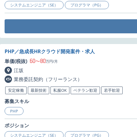
システムエンジニア（SE）
プログラマ（PG）
PHP／急成長HRクラウド開発案件・求人
60
80
単価(税抜)
〜
万円/月
江坂
業務委託契約（フリーランス）
安定稼働
最新技術
私服OK
ベテラン歓迎
若手歓迎
募集スキル
PHP
ポジション
システムエンジニア（SE）
プログラマ（PG）