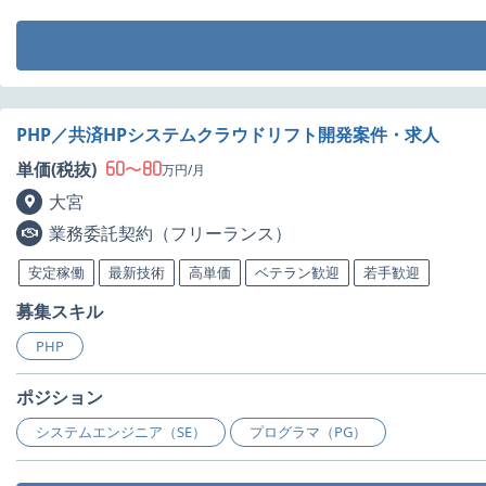
PHP／共済HPシステムクラウドリフト開発案件・求人
60
80
単価(税抜)
〜
万円/月
大宮
業務委託契約（フリーランス）
安定稼働
最新技術
高単価
ベテラン歓迎
若手歓迎
募集スキル
PHP
ポジション
システムエンジニア（SE）
プログラマ（PG）