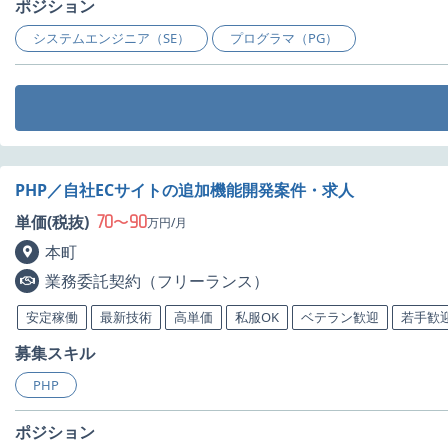
ポジション
システムエンジニア（SE）
プログラマ（PG）
PHP／自社ECサイトの追加機能開発案件・求人
70
90
単価(税抜)
〜
万円/月
本町
業務委託契約（フリーランス）
安定稼働
最新技術
高単価
私服OK
ベテラン歓迎
若手歓
募集スキル
PHP
ポジション