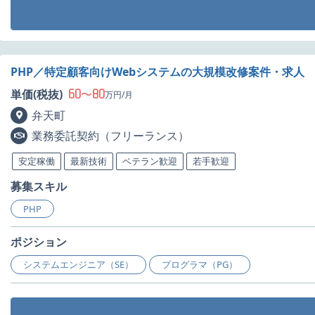
PHP／特定顧客向けWebシステムの大規模改修案件・求人
60
80
単価(税抜)
〜
万円/月
弁天町
業務委託契約（フリーランス）
安定稼働
最新技術
ベテラン歓迎
若手歓迎
募集スキル
PHP
ポジション
システムエンジニア（SE）
プログラマ（PG）