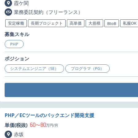
霞ケ関
業務委託契約（フリーランス）
安定稼働
長期プロジェクト
高単価
大規模
私服OK
BtoB
募集スキル
PHP
ポジション
システムエンジニア（SE）
プログラマ（PG）
PHP／ECツールのバックエンド開発支援
60
80
単価(税抜)
〜
万円/月
赤坂