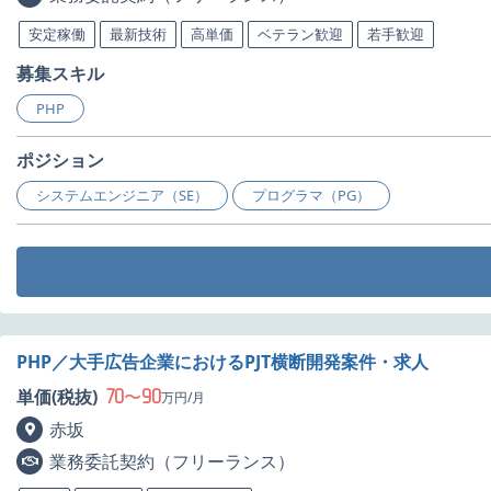
安定稼働
最新技術
高単価
ベテラン歓迎
若手歓迎
募集スキル
PHP
ポジション
システムエンジニア（SE）
プログラマ（PG）
PHP／大手広告企業におけるPJT横断開発案件・求人
70
90
単価(税抜)
〜
万円/月
赤坂
業務委託契約（フリーランス）