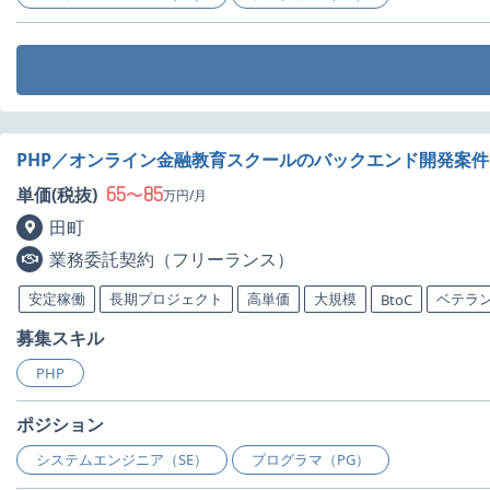
PHP／オンライン金融教育スクールのバックエンド開発案
65
85
単価(税抜)
〜
万円/月
田町
業務委託契約（フリーランス）
安定稼働
長期プロジェクト
高単価
大規模
ベテラ
BtoC
募集スキル
PHP
ポジション
システムエンジニア（SE）
プログラマ（PG）