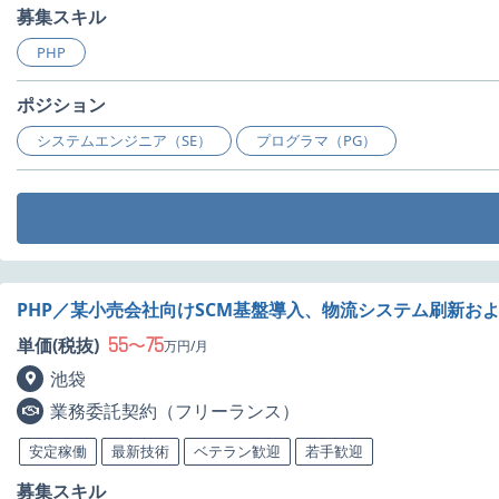
募集スキル
PHP
ポジション
システムエンジニア（SE）
プログラマ（PG）
PHP／某小売会社向けSCM基盤導入、物流システム刷新お
55
75
単価(税抜)
〜
万円/月
池袋
業務委託契約（フリーランス）
安定稼働
最新技術
ベテラン歓迎
若手歓迎
募集スキル