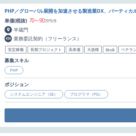
PHP／グローバル展開を加速させる製造業DX、バーティカル
70
90
単価(税抜)
〜
万円/月
半蔵門
業務委託契約（フリーランス）
安定稼働
長期プロジェクト
高単価
大規模
ベテラ
BtoB
募集スキル
PHP
ポジション
システムエンジニア（SE）
プログラマ（PG）