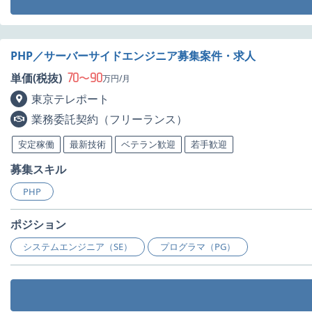
PHP／サーバーサイドエンジニア募集案件・求人
70
90
単価(税抜)
〜
万円/月
東京テレポート
業務委託契約（フリーランス）
安定稼働
最新技術
ベテラン歓迎
若手歓迎
募集スキル
PHP
ポジション
システムエンジニア（SE）
プログラマ（PG）