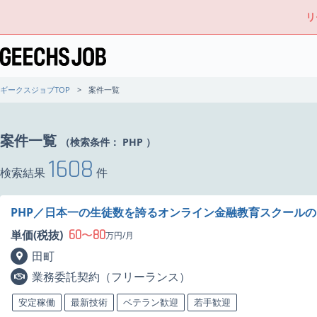
リ
ギークスジョブTOP
案件一覧
案件一覧
（検索条件：
PHP
）
1608
検索結果
件
PHP／日本一の生徒数を誇るオンライン金融教育スクール
60
80
単価(税抜)
〜
万円/月
田町
業務委託契約（フリーランス）
安定稼働
最新技術
ベテラン歓迎
若手歓迎