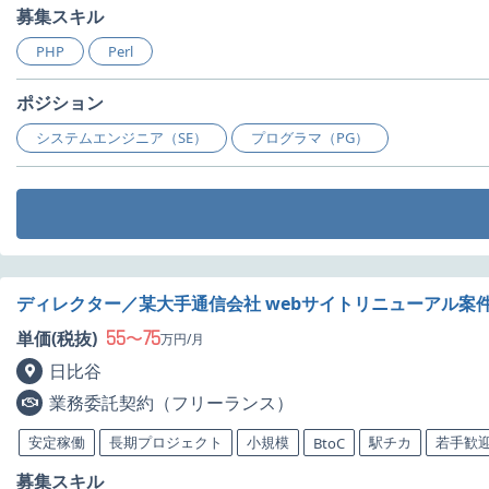
募集スキル
PHP
Perl
ポジション
システムエンジニア（SE）
プログラマ（PG）
ディレクター／某大手通信会社 webサイトリニューアル案
55
75
単価(税抜)
〜
万円/月
日比谷
業務委託契約（フリーランス）
安定稼働
長期プロジェクト
小規模
駅チカ
若手歓
BtoC
募集スキル