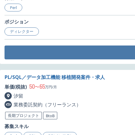
Perl
ポジション
ディレクター
PL/SQL／データ加工機能 移植開発案件・求人
50
65
単価(税抜)
〜
万円/月
汐留
業務委託契約（フリーランス）
長期プロジェクト
BtoB
募集スキル