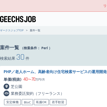
リ
ギークスジョブTOP
案件一覧
案件一覧
（検索条件：
Perl
）
30
検索結果
件
PHP／老人ホーム、高齢者向け住宅検索サービスの運用開
40
70
単価(税抜)
〜
万円/月
芝公園
業務委託契約（フリーランス）
安定稼働
私服OK
若手歓迎
BtoC