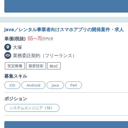
Java／レンタル事業者向けスマホアプリの開発案件・求人
65
75
単価(税抜)
〜
万円/月
大塚
業務委託契約（フリーランス）
安定稼働
最新技術
BtoC
募集スキル
iOS
Android
Java
Perl
ポジション
システムエンジニア（SE）