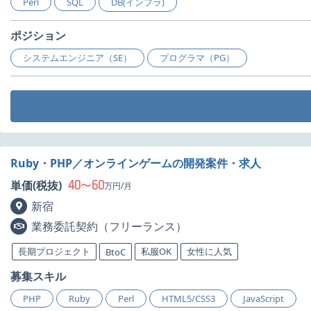
Perl
SQL
DB(インフラ)
ポジション
システムエンジニア（SE）
プログラマ（PG）
Ruby・PHP／オンラインゲームの開発案件・求人
40
60
単価(税抜)
〜
万円/月
新宿
業務委託契約（フリーランス）
長期プロジェクト
私服OK
女性に人気
BtoC
募集スキル
PHP
Ruby
Perl
HTML5/CSS3
JavaScript