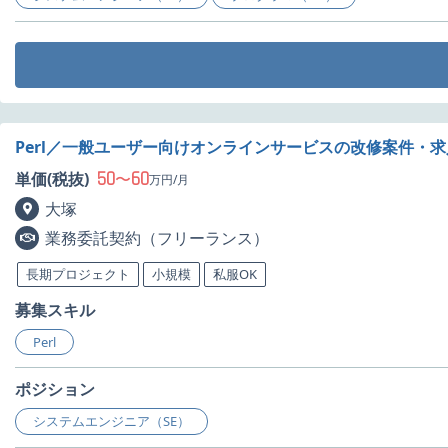
Perl／一般ユーザー向けオンラインサービスの改修案件・求
50
60
単価(税抜)
〜
万円/月
大塚
業務委託契約（フリーランス）
長期プロジェクト
小規模
私服OK
募集スキル
Perl
ポジション
システムエンジニア（SE）