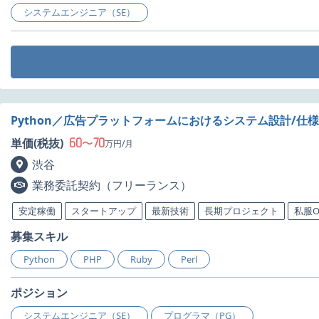
システムエンジニア（SE）
Python／広告プラットフォームにおけるシステム設計/仕
60
70
単価(税抜)
〜
万円/月
渋谷
業務委託契約（フリーランス）
安定稼働
スタートアップ
最新技術
長期プロジェクト
私服O
募集スキル
Python
PHP
Ruby
Perl
ポジション
システムエンジニア（SE）
プログラマ（PG）