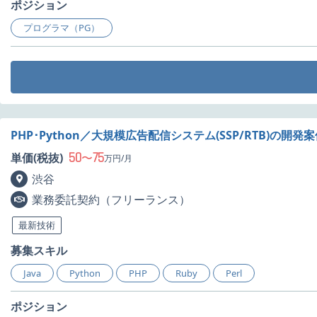
ポジション
プログラマ（PG）
PHP･Python／大規模広告配信システム(SSP/RTB)の開発
50
75
単価(税抜)
〜
万円/月
渋谷
業務委託契約（フリーランス）
最新技術
募集スキル
Java
Python
PHP
Ruby
Perl
ポジション