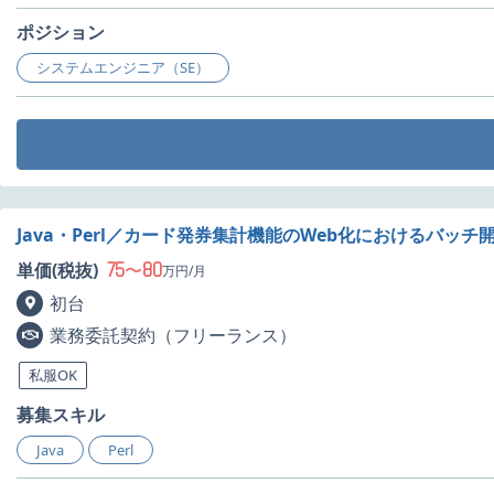
ポジション
システムエンジニア（SE）
Java・Perl／カード発券集計機能のWeb化におけるバッ
75
80
単価(税抜)
〜
万円/月
初台
業務委託契約（フリーランス）
私服OK
募集スキル
Java
Perl