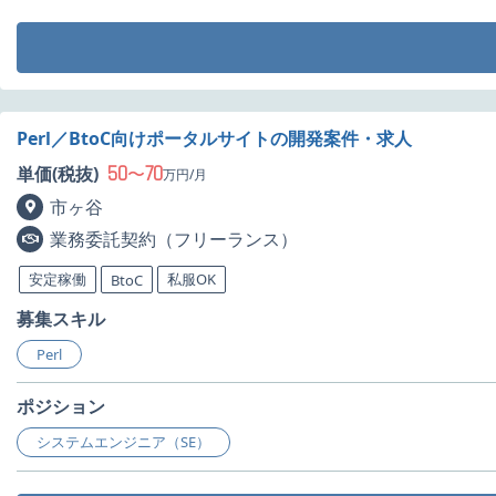
Perl／BtoC向けポータルサイトの開発案件・求人
50
70
単価(税抜)
〜
万円/月
市ヶ谷
業務委託契約（フリーランス）
安定稼働
私服OK
BtoC
募集スキル
Perl
ポジション
システムエンジニア（SE）