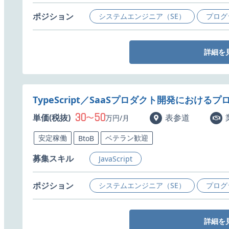
ポジション
システムエンジニア（SE）
プログ
詳細を
TypeScript／SaaSプロダクト開発におけ
30
50
単価(税抜)
〜
表参道
万円/月
安定稼働
ベテラン歓迎
BtoB
募集スキル
JavaScript
ポジション
システムエンジニア（SE）
プログ
詳細を