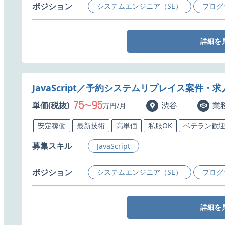
ポジション
システムエンジニア（SE）
プログ
詳細を
JavaScript／予約システムリプレイス案件・求
75
95
単価(税抜)
〜
渋谷
業
万円/月
安定稼働
最新技術
高単価
私服OK
ベテラン歓
募集スキル
JavaScript
ポジション
システムエンジニア（SE）
プログ
詳細を