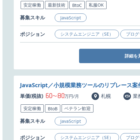
安定稼働
最新技術
私服OK
BtoC
募集スキル
JavaScript
ポジション
システムエンジニア（SE）
プログ
詳細を
JavaScript／小規模業務ツールのリプレース
60
80
単価(税抜)
〜
札幌
業
万円/月
安定稼働
ベテラン歓迎
BtoB
募集スキル
JavaScript
ポジション
システムエンジニア（SE）
プログ