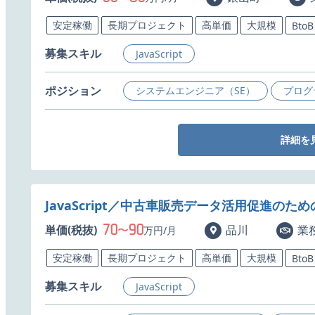
安定稼働
長期プロジェクト
高単価
大規模
BtoB
募集スキル
JavaScript
ポジション
システムエンジニア（SE）
プログ
詳細を
JavaScript／中古車販売データ活用促進の
70
90
単価(税抜)
〜
品川
業
万円/月
安定稼働
長期プロジェクト
高単価
大規模
BtoB
募集スキル
JavaScript