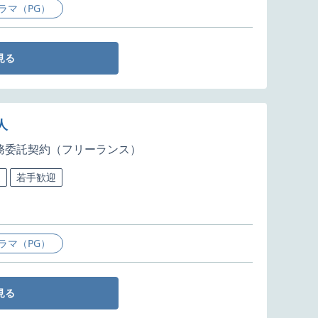
ラマ（PG）
見る
人
務委託契約（フリーランス）
迎
若手歓迎
ラマ（PG）
見る