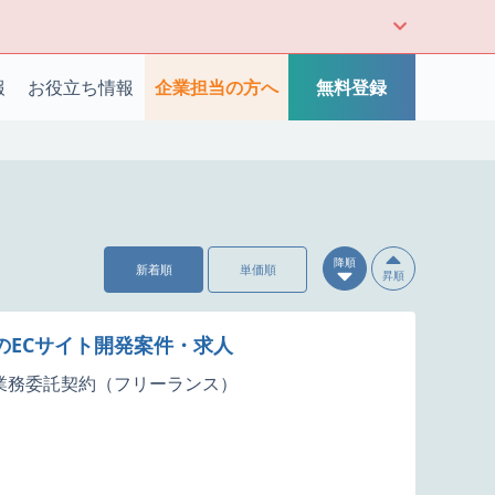
報
お役立ち情報
企業担当の方へ
無料登録
降順
新着順
単価順
昇順
ptでのECサイト開発案件・求人
業務委託契約（フリーランス）