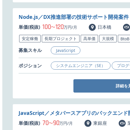
Node.js／DX推進部署の技術サポート開発案
100
120
単価(税抜)
〜
日本橋
万円/月
安定稼働
長期プロジェクト
高単価
大規模
BtoB
募集スキル
JavaScript
ポジション
システムエンジニア（SE）
プログ
詳細を
JavaScript／メタバースアプリのバックエン
70
90
単価(税抜)
〜
東銀座
万円/月