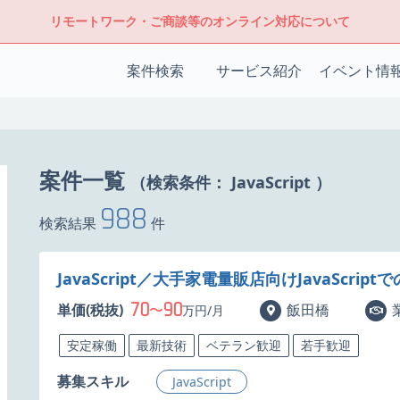
リモートワーク・ご商談等のオンライン対応について
案件検索
サービス紹介
イベント情
案件一覧
（検索条件：
JavaScript
）
988
検索結果
件
JavaScript／大手家電量販店向けJavaScri
70
90
単価(税抜)
〜
飯田橋
万円/月
安定稼働
最新技術
ベテラン歓迎
若手歓迎
募集スキル
JavaScript