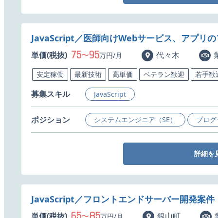
JavaScript／医師向けWebサービス、ア
75
95
単価(税抜)
〜
代々木
万円/月
安定稼働
最新技術
高単価
ベテラン歓迎
若手歓
募集スキル
JavaScript
ポジション
システムエンジニア（SE）
プログ
詳細を
JavaScript／フロントエンドサーバー開発案
65
85
単価(税抜)
〜
銀山町
万円/月