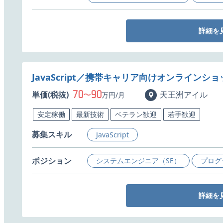
詳細を
JavaScript／携帯キャリア向けオンライン
70
90
単価(税抜)
〜
天王洲アイル
万円/月
安定稼働
最新技術
ベテラン歓迎
若手歓迎
募集スキル
JavaScript
ポジション
システムエンジニア（SE）
プログ
詳細を