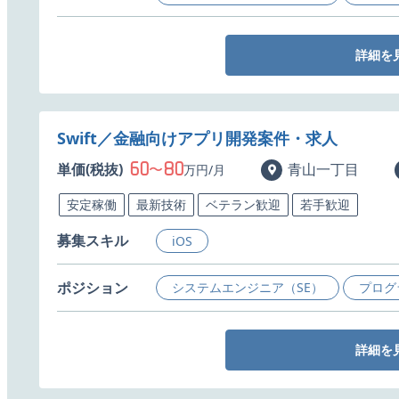
詳細を
Swift／金融向けアプリ開発案件・求人
60
80
単価(税抜)
〜
青山一丁目
万円/月
安定稼働
最新技術
ベテラン歓迎
若手歓迎
募集スキル
iOS
ポジション
システムエンジニア（SE）
プログ
詳細を