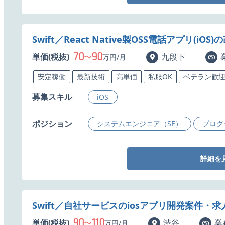
Swift／React Native製OSS電話アプリ(
70
90
単価(税抜)
〜
九段下
万円/月
安定稼働
最新技術
高単価
私服OK
ベテラン歓
募集スキル
iOS
ポジション
システムエンジニア（SE）
プログ
詳細を
Swift／自社サービスのiosアプリ開発案件・求
90
110
単価(税抜)
〜
渋谷
業
万円/月