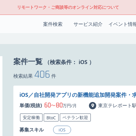
リモートワーク・ご商談等のオンライン対応について
案件検索
サービス紹介
イベント情
案件一覧
（検索条件：
iOS
）
406
検索結果
件
iOS／自社開発アプリの新機能追加開発案件・
60
80
単価(税抜)
〜
東京テレポート
万円/月
安定稼働
ベテラン歓迎
BtoC
募集スキル
iOS