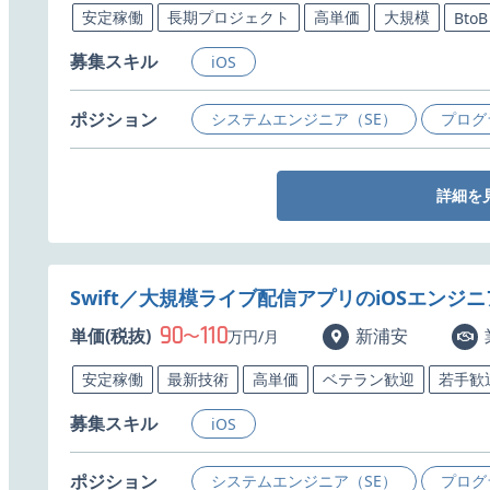
安定稼働
長期プロジェクト
高単価
大規模
BtoB
募集スキル
iOS
ポジション
システムエンジニア（SE）
プログ
詳細を
Swift／大規模ライブ配信アプリのiOSエンジ
90
110
単価(税抜)
〜
新浦安
万円/月
安定稼働
最新技術
高単価
ベテラン歓迎
若手歓
募集スキル
iOS
ポジション
システムエンジニア（SE）
プログ