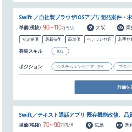
Swift ／自社製ブラウザiOSアプリ開発案件・
90
110
単価(税抜)
〜
大阪
業
万円/月
安定稼働
最新技術
高単価
ベテラン歓迎
若手歓
募集スキル
iOS
ポジション
システムエンジニア（SE）
プログ
詳細を
Swift／テキスト通話アプリ 既存機能改修、
70
90
単価(税抜)
〜
広島
業
万円/月