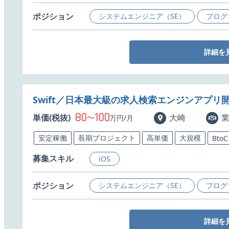
ポジション
システムエンジニア（SE）
プログ
詳細を
Swift／日本最大級の求人検索エンジンアプリ
80
100
単価(税抜)
〜
大崎
万円/月
安定稼働
長期プロジェクト
高単価
大規模
BtoC
募集スキル
iOS
ポジション
システムエンジニア（SE）
プログ
詳細を