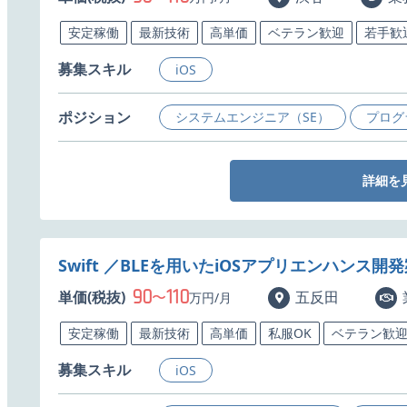
安定稼働
最新技術
高単価
ベテラン歓迎
若手歓
募集スキル
iOS
ポジション
システムエンジニア（SE）
プログ
詳細を
Swift ／BLEを用いたiOSアプリエンハンス開
90
110
単価(税抜)
〜
五反田
万円/月
安定稼働
最新技術
高単価
私服OK
ベテラン歓
募集スキル
iOS