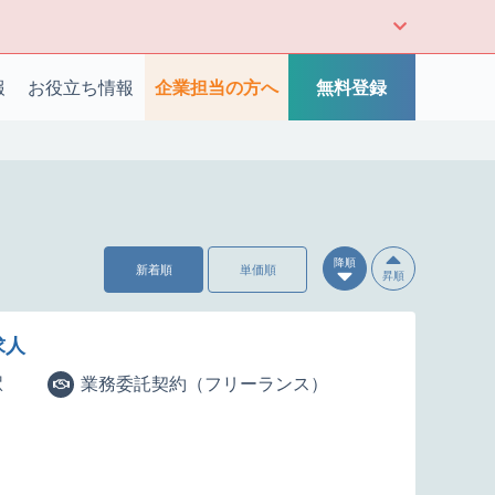
報
お役立ち情報
企業担当の方へ
無料登録
降順
新着順
単価順
昇順
求人
駅
業務委託契約（フリーランス）