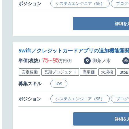
ポジション
システムエンジニア（SE）
プログ
詳細を
Swift／クレジットカードアプリの追加機能開
75
95
単価(税抜)
〜
御茶ノ水
万円/月
安定稼働
長期プロジェクト
高単価
大規模
BtoB
募集スキル
iOS
ポジション
システムエンジニア（SE）
プログ
詳細を