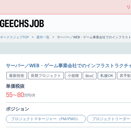
リ
ギークスジョブTOP
案件一覧
サーバー／WEB・ゲーム事業会社でのインフラス
サーバー／WEB・ゲーム事業会社でのインフラストラクチ
最新技術
長期プロジェクト
小規模
私服OK
若手歓
BtoC
単価税抜
55
80
〜
万円/月
ポジション
プロジェクトマネージャー（PM/PMO）
プロジェクトリーダー