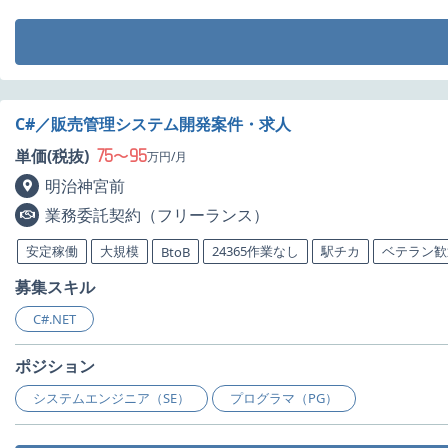
C#／販売管理システム開発案件・求人
75
95
単価(税抜)
〜
万円/月
明治神宮前
業務委託契約（フリーランス）
安定稼働
大規模
24365作業なし
駅チカ
ベテラン歓
BtoB
募集スキル
C#.NET
ポジション
システムエンジニア（SE）
プログラマ（PG）