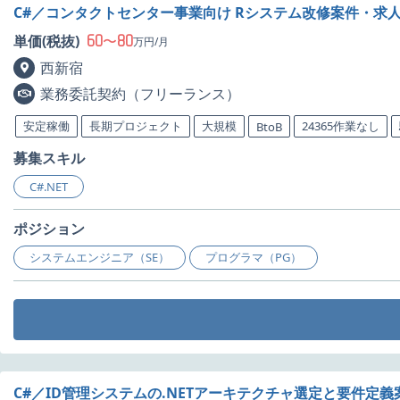
C#／コンタクトセンター事業向け Rシステム改修案件・求
60
80
単価(税抜)
〜
万円/月
西新宿
業務委託契約（フリーランス）
安定稼働
長期プロジェクト
大規模
24365作業なし
BtoB
募集スキル
C#.NET
ポジション
システムエンジニア（SE）
プログラマ（PG）
C#／ID管理システムの.NETアーキテクチャ選定と要件定