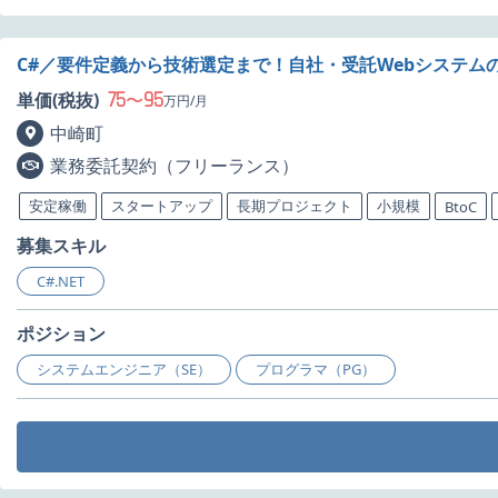
C#／要件定義から技術選定まで！自社・受託Webシステム
75
95
単価(税抜)
〜
万円/月
中崎町
業務委託契約（フリーランス）
安定稼働
スタートアップ
長期プロジェクト
小規模
BtoC
募集スキル
C#.NET
ポジション
システムエンジニア（SE）
プログラマ（PG）