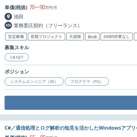
70
90
単価(税抜)
〜
万円/月
池田
業務委託契約（フリーランス）
安定稼働
長期プロジェクト
大規模
24365作業なし
BtoB
募集スキル
C#.NET
ポジション
システムエンジニア（SE）
プログラマ（PG）
C#／通信処理とログ解析の知見を活かしたWindowsアプ