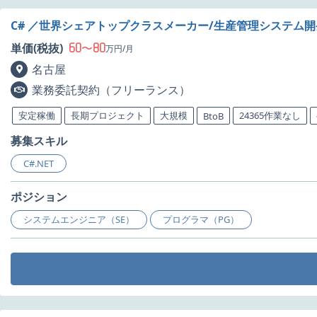
C# ／世界シェアトップクラスメーカー/生産管理システム
60
80
単価(税抜)
〜
万円/月
名古屋
業務委託契約（フリーランス）
安定稼働
長期プロジェクト
大規模
24365作業なし
BtoB
募集スキル
C#.NET
ポジション
システムエンジニア（SE）
プログラマ（PG）