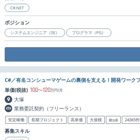
C#.NET
ポジション
システムエンジニア（SE）
プログラマ（PG）
C#／有名コンシューマゲームの裏側を支える！開発ワーク
100
120
単価(税抜)
〜
万円/月
大塚
業務委託契約（フリーランス）
安定稼働
長期プロジェクト
高単価
大規模
24365
BtoB
募集スキル