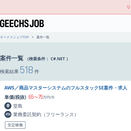
リ
ギークスジョブTOP
案件一覧
案件一覧
（検索条件：
C#.NET
）
518
検索結果
件
AWS／商品マスターシステムのフルスタックSE案件・求人
65
75
単価(税抜)
〜
万円/月
堂島
業務委託契約（フリーランス）
安定稼働