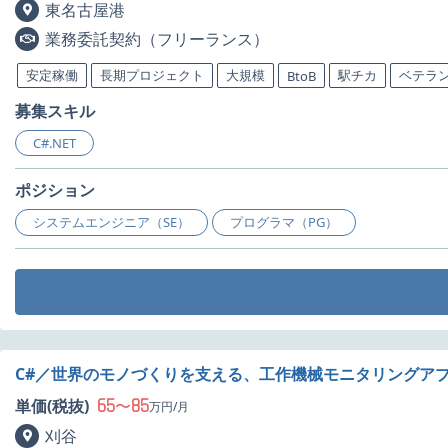
東名古屋港
業務委託契約（フリーランス）
安定稼働
長期プロジェクト
大規模
駅チカ
ベテラ
BtoB
募集スキル
C#.NET
ポジション
システムエンジニア（SE）
プログラマ（PG）
C#／世界のモノづくりを支える、工作機械モニタリングア
65
85
単価(税抜)
〜
万円/月
刈谷