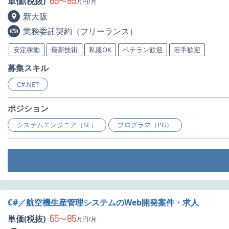
65
85
単価(税抜)
〜
万円/月
新大阪
業務委託契約（フリーランス）
安定稼働
最新技術
私服OK
ベテラン歓迎
若手歓迎
募集スキル
C#.NET
ポジション
システムエンジニア（SE）
プログラマ（PG）
C#／航空機生産管理システムのWeb開発案件・求人
65
85
単価(税抜)
〜
万円/月