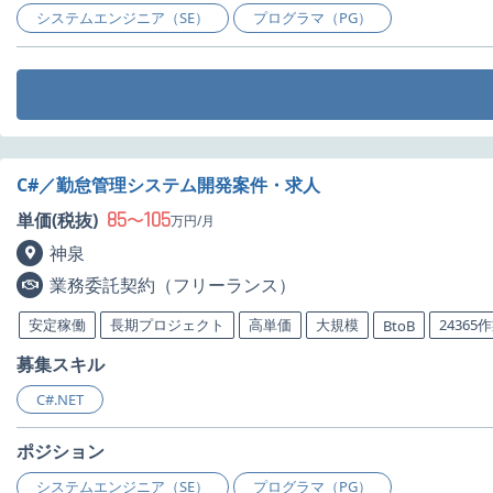
システムエンジニア（SE）
プログラマ（PG）
C#／勤怠管理システム開発案件・求人
85
105
単価(税抜)
〜
万円/月
神泉
業務委託契約（フリーランス）
安定稼働
長期プロジェクト
高単価
大規模
24365
BtoB
募集スキル
C#.NET
ポジション
システムエンジニア（SE）
プログラマ（PG）