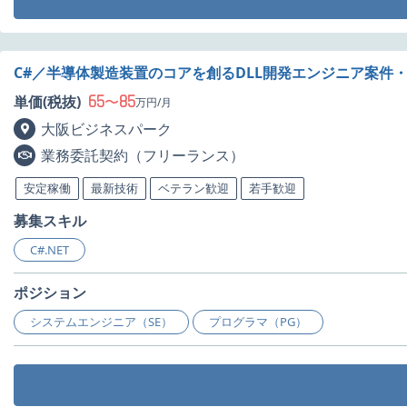
C#／半導体製造装置のコアを創るDLL開発エンジニア案件
65
85
単価(税抜)
〜
万円/月
大阪ビジネスパーク
業務委託契約（フリーランス）
安定稼働
最新技術
ベテラン歓迎
若手歓迎
募集スキル
C#.NET
ポジション
システムエンジニア（SE）
プログラマ（PG）