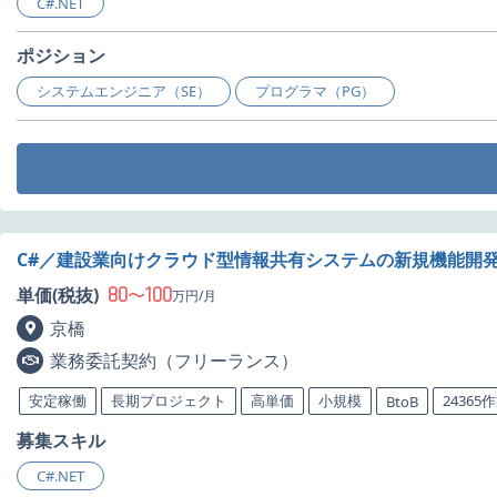
C#.NET
ポジション
システムエンジニア（SE）
プログラマ（PG）
C#／建設業向けクラウド型情報共有システムの新規機能開
80
100
単価(税抜)
〜
万円/月
京橋
業務委託契約（フリーランス）
安定稼働
長期プロジェクト
高単価
小規模
24365
BtoB
募集スキル
C#.NET