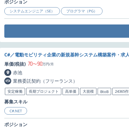
ポジション
システムエンジニア（SE）
プログラマ（PG）
C#／電動モビリティ企業の新規基幹システム構築案件・求
70
90
単価(税抜)
〜
万円/月
赤池
業務委託契約（フリーランス）
安定稼働
長期プロジェクト
高単価
大規模
24365
BtoB
募集スキル
C#.NET
ポジション