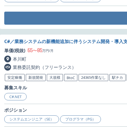
C#／業務システムの新機能追加に伴うシステム開発・導入
65
85
単価(税抜)
〜
万円/月
本川町
業務委託契約（フリーランス）
安定稼働
新規開発
大規模
24365作業なし
駅チカ
BtoC
募集スキル
C#.NET
ポジション
システムエンジニア（SE）
プログラマ（PG）