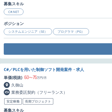
募集スキル
C#.NET
ポジション
システムエンジニア（SE）
プログラマ（PG）
C#／PLCを用いた制御ソフト開発案件・求人
60
75
単価(税抜)
〜
万円/月
久御山
業務委託契約（フリーランス）
安定稼働
長期プロジェクト
募集スキル