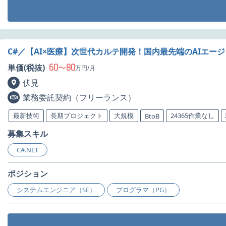
C#／【AI×医療】次世代カルテ開発！国内最先端のAIエ
60
80
単価(税抜)
〜
万円/月
伏見
業務委託契約（フリーランス）
最新技術
長期プロジェクト
大規模
24365作業なし
BtoB
募集スキル
C#.NET
ポジション
システムエンジニア（SE）
プログラマ（PG）