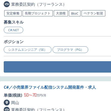
業務委託契約（フリーランス）
安定稼働
長期プロジェクト
大規模
ベテラン歓迎
BtoC
募集スキル
C#.NET
ポジション
システムエンジニア（SE）
プログラマ（PG）
C#／小売業界ファイル配信システム開発案件・求人
50
70
単価(税抜)
〜
万円/月
岡山
業務委託契約（フリーランス）