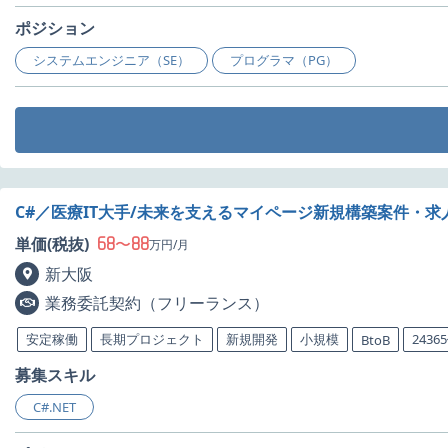
ポジション
システムエンジニア（SE）
プログラマ（PG）
C#／医療IT大手/未来を支えるマイページ新規構築案件・求
68
88
単価(税抜)
〜
万円/月
新大阪
業務委託契約（フリーランス）
安定稼働
長期プロジェクト
新規開発
小規模
243
BtoB
募集スキル
C#.NET