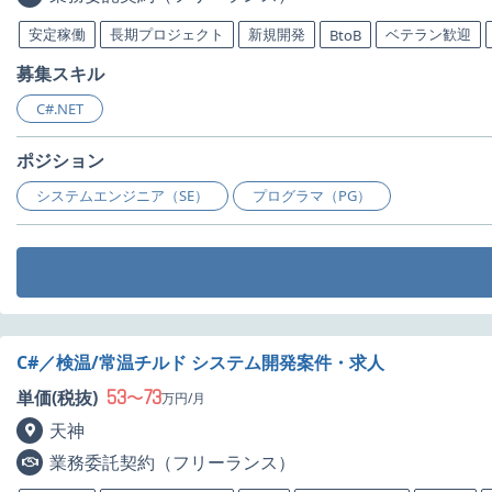
安定稼働
長期プロジェクト
新規開発
ベテラン歓迎
BtoB
募集スキル
C#.NET
ポジション
システムエンジニア（SE）
プログラマ（PG）
C#／検温/常温チルド システム開発案件・求人
53
73
単価(税抜)
〜
万円/月
天神
業務委託契約（フリーランス）