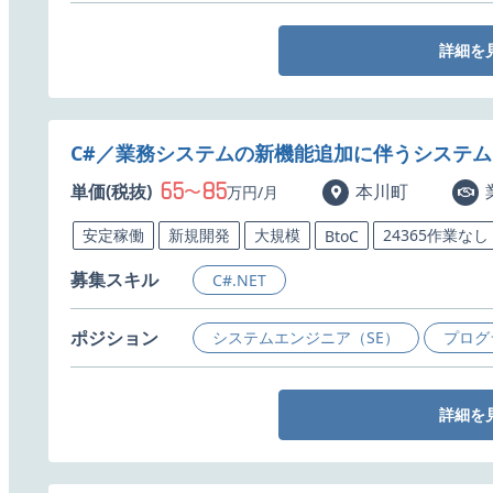
詳細を
C#／業務システムの新機能追加に伴うシステ
65
85
単価(税抜)
〜
本川町
万円/月
安定稼働
新規開発
大規模
24365作業なし
BtoC
募集スキル
C#.NET
ポジション
システムエンジニア（SE）
プログ
詳細を