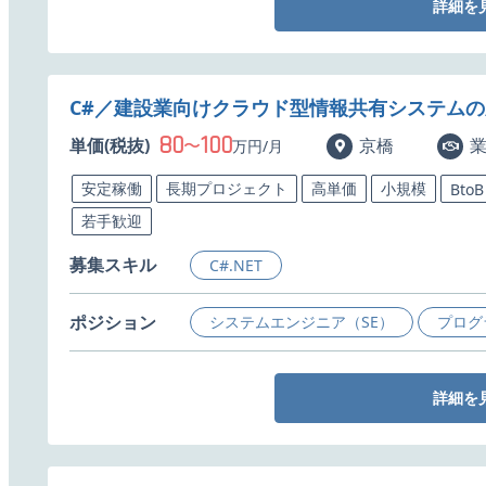
詳細を
C#／建設業向けクラウド型情報共有システム
80
100
単価(税抜)
〜
京橋
万円/月
安定稼働
長期プロジェクト
高単価
小規模
BtoB
若手歓迎
募集スキル
C#.NET
ポジション
システムエンジニア（SE）
プログ
詳細を