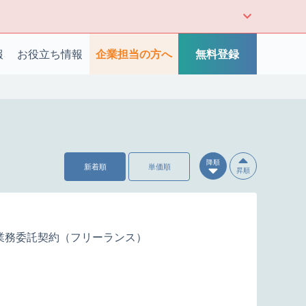
報
お役立ち情報
企業担当の方へ
無料登録
降順
新着順
単価順
昇順
業務委託契約（フリーランス）