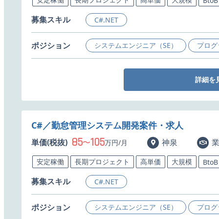
BtoB
募集スキル
C#.NET
ポジション
システムエンジニア（SE）
プログ
詳細を
C#／勤怠管理システム開発案件・求人
85
105
単価(税抜)
〜
神泉
万円/月
安定稼働
長期プロジェクト
高単価
大規模
BtoB
募集スキル
C#.NET
ポジション
システムエンジニア（SE）
プログ