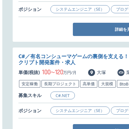
ポジション
システムエンジニア（SE）
プログ
詳細を
C#／有名コンシューマゲームの裏側を支える
クリプト開発案件・求人
100
120
単価(税抜)
〜
大塚
万円/月
安定稼働
長期プロジェクト
高単価
大規模
BtoB
募集スキル
C#.NET
ポジション
システムエンジニア（SE）
プログ