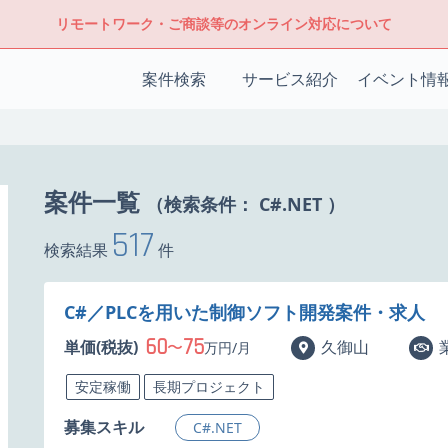
リモートワーク・ご商談等のオンライン対応について
案件検索
サービス紹介
イベント情
案件一覧
（検索条件：
C#.NET
）
517
検索結果
件
C#／PLCを用いた制御ソフト開発案件・求人
60
75
単価(税抜)
〜
久御山
万円/月
安定稼働
長期プロジェクト
募集スキル
C#.NET