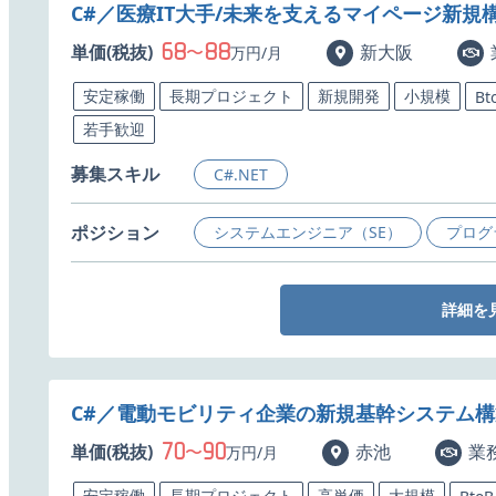
C#／医療IT大手/未来を支えるマイページ新規
68
88
単価(税抜)
〜
新大阪
万円/月
安定稼働
長期プロジェクト
新規開発
小規模
Bt
若手歓迎
募集スキル
C#.NET
ポジション
システムエンジニア（SE）
プログ
詳細を
C#／電動モビリティ企業の新規基幹システム
70
90
単価(税抜)
〜
赤池
業
万円/月
安定稼働
長期プロジェクト
高単価
大規模