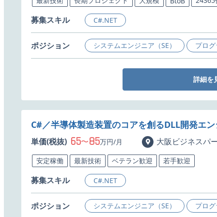
最新技術
長期プロジェクト
大規模
2436
BtoB
募集スキル
C#.NET
ポジション
システムエンジニア（SE）
プログ
詳細を
C#／半導体製造装置のコアを創るDLL開発エ
65
85
単価(税抜)
〜
大阪ビジネスパ
万円/月
安定稼働
最新技術
ベテラン歓迎
若手歓迎
募集スキル
C#.NET
ポジション
システムエンジニア（SE）
プログ