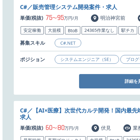
C#／販売管理システム開発案件・求人
75
95
単価(税抜)
〜
明治神宮前
万円/月
安定稼働
大規模
24365作業なし
駅チカ
BtoB
募集スキル
C#.NET
ポジション
システムエンジニア（SE）
プログ
詳細を
C#／【AI×医療】次世代カルテ開発！国内最
求人
60
80
単価(税抜)
〜
伏見
業
万円/月