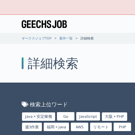
ギークスジョブTOP
案件一覧
詳細検索
詳細検索
検索上位ワード
Java × 安定稼働
Go
JavaScript
大阪 × PHP
週3作業
福岡 × Java
AWS
リモート
PHP