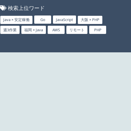
検索上位ワード
Java × 安定稼働
Go
JavaScript
大阪 × PHP
週3作業
福岡 × Java
AWS
リモート
PHP