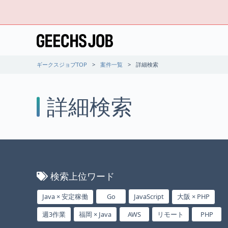
ギークスジョブTOP
案件一覧
詳細検索
詳細検索
検索上位ワード
Java × 安定稼働
Go
JavaScript
大阪 × PHP
週3作業
福岡 × Java
AWS
リモート
PHP