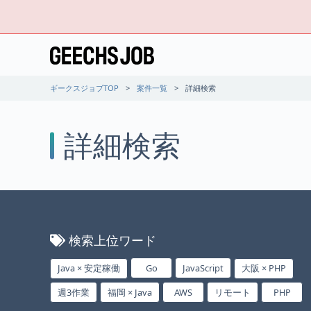
ギークスジョブTOP
案件一覧
詳細検索
詳細検索
検索上位ワード
Java × 安定稼働
Go
JavaScript
大阪 × PHP
週3作業
福岡 × Java
AWS
リモート
PHP