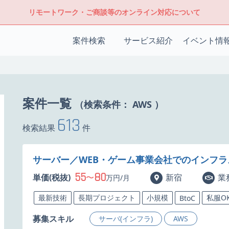
リモートワーク・ご商談等のオンライン対応について
案件検索
サービス紹介
イベント情
案件一覧
（検索条件：
AWS
）
613
検索結果
件
サーバー／WEB・ゲーム事業会社でのインフ
55
80
単価(税抜)
〜
新宿
業
万円/月
最新技術
長期プロジェクト
小規模
私服O
BtoC
募集スキル
サーバ(インフラ)
AWS