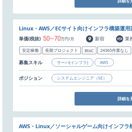
詳細を
Linux・AWS／ECサイト向けインフラ構築運
50
70
単価(税抜)
〜
新宿
業
万円/月
安定稼働
長期プロジェクト
24365作業なし
BtoC
募集スキル
サーバ(インフラ)
AWS
ポジション
システムエンジニア（SE）
詳細を
AWS・Linux／ソーシャルゲーム向けインフ