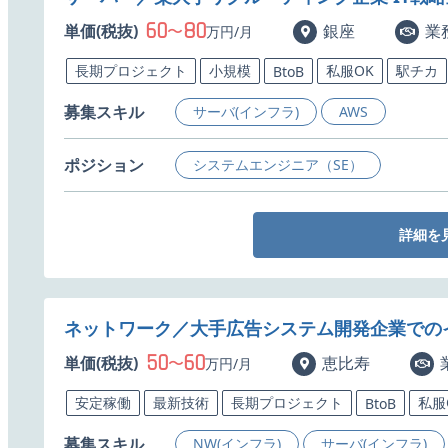
60
80
単価(税抜)
〜
銀座
業
万円/月
長期プロジェクト
小規模
私服OK
駅チカ
BtoB
募集スキル
サーバ(インフラ)
AWS
ポジション
システムエンジニア（SE）
詳細を
ネットワーク／大手広告システム開発企業での
50
60
単価(税抜)
〜
恵比寿
万円/月
安定稼働
最新技術
長期プロジェクト
私服
BtoB
募集スキル
NW(インフラ)
サーバ(インフラ)