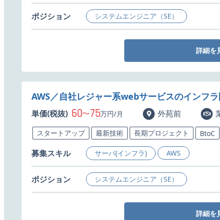
ポジション
システムエンジニア（SE）
詳細を
AWS／自社レジャー系webサービスのインフ
60
75
単価(税抜)
〜
外苑前
万円/月
スタートアップ
最新技術
長期プロジェクト
BtoC
募集スキル
サーバ(インフラ)
AWS
ポジション
システムエンジニア（SE）
詳細を