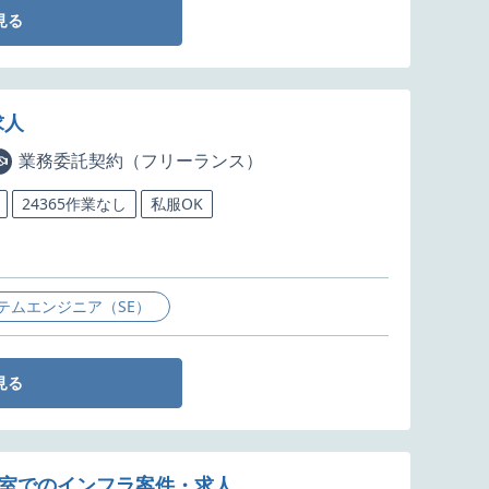
見る
求人
業務委託契約（フリーランス）
24365作業なし
私服OK
テムエンジニア（SE）
見る
略室でのインフラ案件・求人