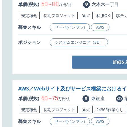
60
80
単価(税抜)
〜
六本木一丁目
万円/月
安定稼働
長期プロジェクト
私服OK
駅チ
BtoC
募集スキル
サーバ(インフラ)
AWS
ポジション
システムエンジニア（SE）
詳細を
AWS／Webサイト及びサービス構築における
60
75
単価(税抜)
〜
東銀座
万円/月
安定稼働
長期プロジェクト
24365作業なし
BtoC
募集スキル
サーバ(インフラ)
AWS