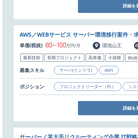
詳細を
AWS／WEBサービス サーバー環境移行案件・
80
100
単価(税抜)
〜
溜池山王
万円/月
最新技術
長期プロジェクト
高単価
小規模
BtoB
募集スキル
サーバ(インフラ)
AWS
ポジション
プロジェクトリーダー（PL）
シス
詳細を
サーバー／某大手リクルーティング企業 IT戦