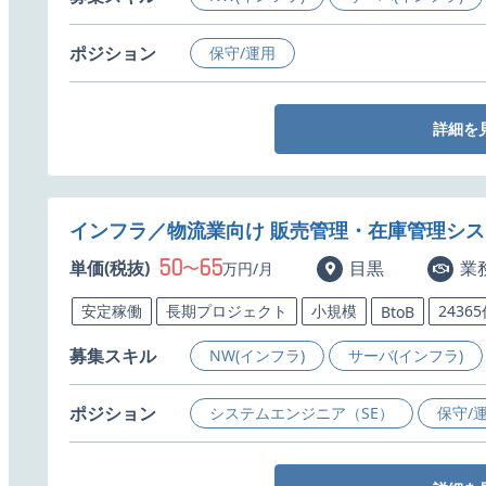
ポジション
保守/運用
詳細を
インフラ／物流業向け 販売管理・在庫管理シ
50
65
単価(税抜)
〜
目黒
業
万円/月
安定稼働
長期プロジェクト
小規模
2436
BtoB
募集スキル
NW(インフラ)
サーバ(インフラ)
ポジション
システムエンジニア（SE）
保守/