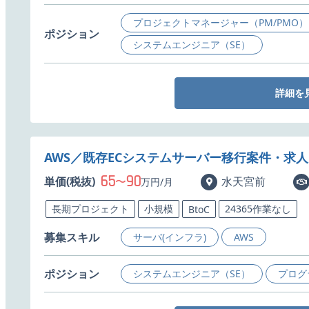
プロジェクトマネージャー（PM/PMO）
ポジション
システムエンジニア（SE）
詳細を
AWS／既存ECシステムサーバー移行案件・求人
65
90
単価(税抜)
〜
水天宮前
万円/月
長期プロジェクト
小規模
24365作業なし
BtoC
募集スキル
サーバ(インフラ)
AWS
ポジション
システムエンジニア（SE）
プログ