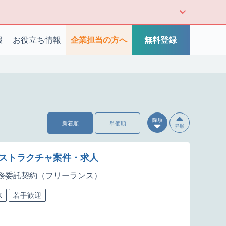
報
お役立ち情報
企業担当の方へ
無料登録
降順
新着順
単価順
昇順
ラストラクチャ案件・求人
務委託契約（フリーランス）
K
若手歓迎