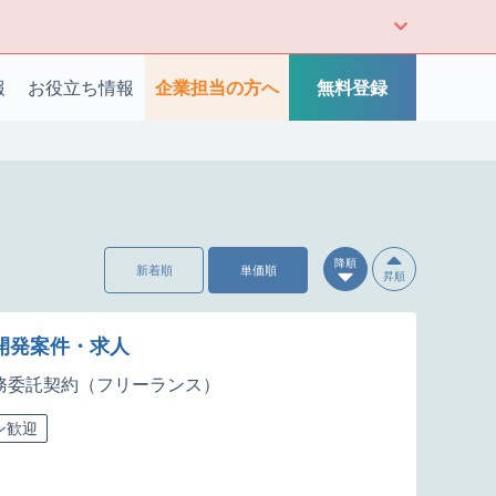
報
お役立ち情報
企業担当の方へ
無料登録
降順
新着順
単価順
昇順
d開発案件・求人
務委託契約（フリーランス）
ン歓迎