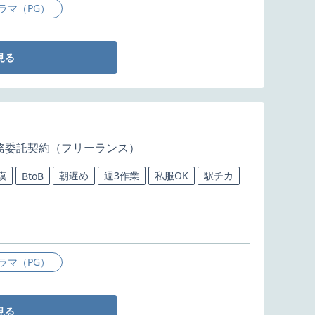
ラマ（PG）
見る
務委託契約（フリーランス）
模
朝遅め
週3作業
私服OK
駅チカ
BtoB
ラマ（PG）
見る