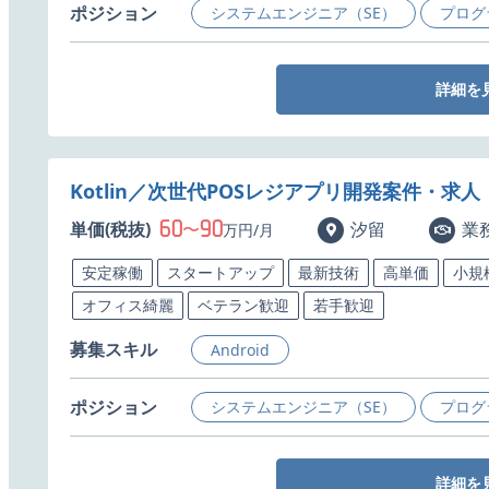
ポジション
システムエンジニア（SE）
プログ
詳細を
Kotlin／次世代POSレジアプリ開発案件・求人
60
90
単価(税抜)
〜
汐留
業
万円/月
安定稼働
スタートアップ
最新技術
高単価
小規
オフィス綺麗
ベテラン歓迎
若手歓迎
募集スキル
Android
ポジション
システムエンジニア（SE）
プログ
詳細を