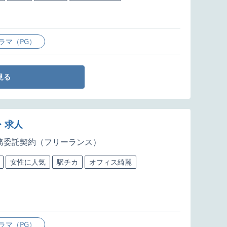
ラマ（PG）
見る
件・求人
務委託契約（フリーランス）
女性に人気
駅チカ
オフィス綺麗
ラマ（PG）