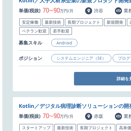
Kotlin／大手人材系企業の新規プロダクト開
70
90
単価(税抜)
〜
渋谷
業
万円/月
安定稼働
最新技術
長期プロジェクト
新規開発
ベテラン歓迎
若手歓迎
募集スキル
Android
ポジション
システムエンジニア（SE）
プログ
詳細を
Kotlin／デジタル病理診断ソリューションの
70
90
単価(税抜)
〜
赤坂
業
万円/月
スタートアップ
最新技術
長期プロジェクト
高単