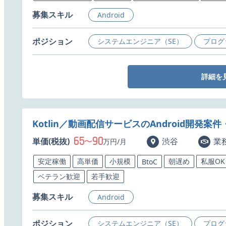
募集スキル
Android
ポジション
システムエンジニア（SE）
プログ
詳細を
Kotlin／動画配信サービスのAndroid開発案
65
90
単価(税抜)
〜
渋谷
業
万円/月
安定稼働
高単価
小規模
朝遅め
私服OK
BtoC
ベテラン歓迎
若手歓迎
募集スキル
Android
ポジション
システムエンジニア（SE）
プログ