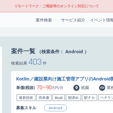
リモートワーク・ご商談等のオンライン対応について
案件検索
サービス紹介
イベント情
案件一覧
（検索条件：
Android
）
403
検索結果
件
Kotlin／建設業向け施工管理アプリのAndroi
70
90
単価(税抜)
〜
祇園
業
万円/月
最新技術
高単価
朝遅め
駅チカ
ベテラ
BtoB
募集スキル
Android