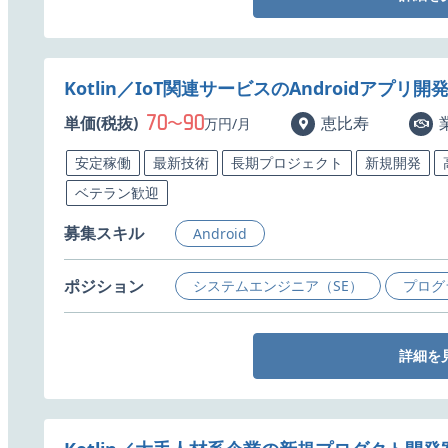
Kotlin／IoT関連サービスのAndroidアプリ
70
90
単価(税抜)
〜
恵比寿
万円/月
安定稼働
最新技術
長期プロジェクト
新規開発
ベテラン歓迎
募集スキル
Android
ポジション
システムエンジニア（SE）
プログ
詳細を