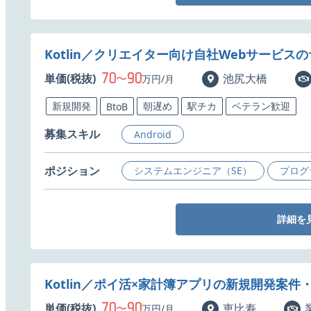
Kotlin／クリエイター向け自社Webサービ
70
90
単価(税抜)
〜
池尻大橋
万円/月
新規開発
朝遅め
駅チカ
ベテラン歓迎
BtoB
募集スキル
Android
ポジション
システムエンジニア（SE）
プログ
詳細を
Kotlin／ポイ活×家計簿アプリの新規開発案件
70
90
単価(税抜)
〜
恵比寿
万円/月