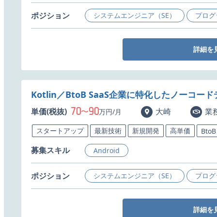
ポジション
システムエンジニア（SE）
プログ
詳細を
Kotlin／BtoB SaaS企業に特化したノー
70
90
単価(税抜)
〜
大崎
業
万円/月
スタートアップ
最新技術
新規開発
高単価
BtoB
募集スキル
Android
ポジション
システムエンジニア（SE）
プログ
詳細を