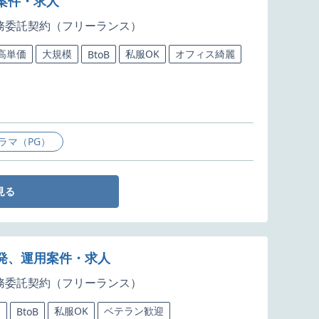
発案件・求人
務委託契約（フリーランス）
高単価
大規模
私服OK
オフィス綺麗
BtoB
ラマ（PG）
見る
開発、運用案件・求人
務委託契約（フリーランス）
価
私服OK
ベテラン歓迎
BtoB