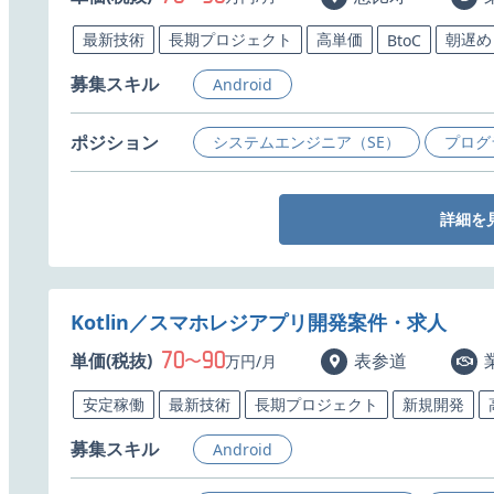
最新技術
長期プロジェクト
高単価
朝遅め
BtoC
募集スキル
Android
ポジション
システムエンジニア（SE）
プログ
詳細を
Kotlin／スマホレジアプリ開発案件・求人
70
90
単価(税抜)
〜
表参道
万円/月
安定稼働
最新技術
長期プロジェクト
新規開発
募集スキル
Android