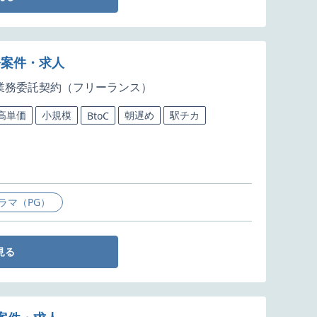
開発案件・求人
業務委託契約（フリーランス）
高単価
小規模
朝遅め
駅チカ
BtoC
ラマ（PG）
見る