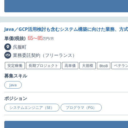
Java／GCP活用検討も含むシステム構築に向けた業務、方
65
85
単価(税抜)
〜
万円/月
呉服町
業務委託契約（フリーランス）
安定稼働
長期プロジェクト
高単価
大規模
ベテラ
BtoB
募集スキル
Java
ポジション
システムエンジニア（SE）
プログラマ（PG）