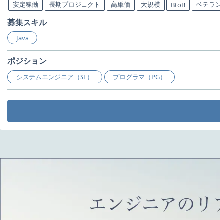
安定稼働
長期プロジェクト
高単価
大規模
ベテラ
BtoB
募集スキル
Java
ポジション
システムエンジニア（SE）
プログラマ（PG）