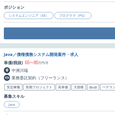
ポジション
システムエンジニア（SE）
プログラマ（PG）
Java／債権債務システム開発案件・求人
65
85
単価(税抜)
〜
万円/月
中洲川端
業務委託契約（フリーランス）
安定稼働
長期プロジェクト
高単価
大規模
ベテラ
BtoB
募集スキル
Java