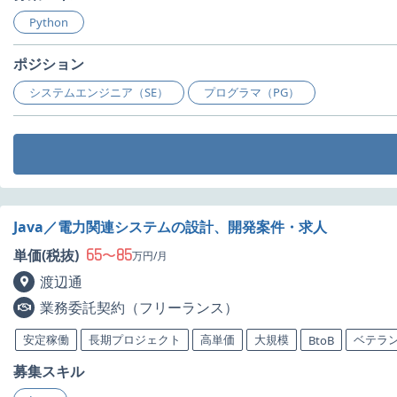
Python
ポジション
システムエンジニア（SE）
プログラマ（PG）
Java／電力関連システムの設計、開発案件・求人
65
85
単価(税抜)
〜
万円/月
渡辺通
業務委託契約（フリーランス）
安定稼働
長期プロジェクト
高単価
大規模
ベテラ
BtoB
募集スキル