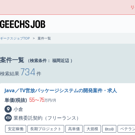
リ
ギークスジョブTOP
案件一覧
案件一覧
（検索条件：
福岡近辺
）
734
検索結果
件
Java／TV営放パッケージシステムの開発案件・求人
55
75
単価(税抜)
〜
万円/月
小倉
業務委託契約（フリーランス）
安定稼働
長期プロジェクト
高単価
大規模
ベテラ
BtoB