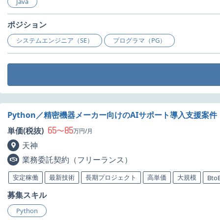
Java
ポジション
システムエンジニア（SE）
プログラマ（PG）
Python／精密機器メーカー向けのAIサポート導入支援案件
65
85
単価(税抜)
〜
万円/月
天神
業務委託契約（フリーランス）
安定稼働
最新技術
長期プロジェクト
高単価
大規模
Bto
募集スキル
Python