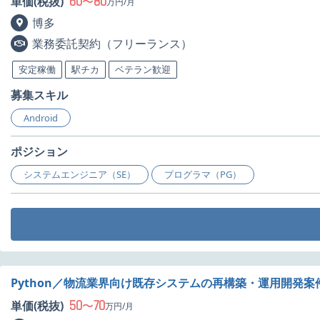
60
80
単価(税抜)
〜
万円/月
博多
業務委託契約（フリーランス）
安定稼働
駅チカ
ベテラン歓迎
募集スキル
Android
ポジション
システムエンジニア（SE）
プログラマ（PG）
Python／物流業界向け既存システムの再構築・運用開発案
50
70
単価(税抜)
〜
万円/月