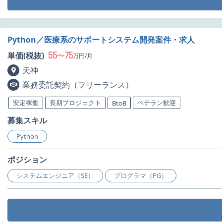
Python／医療系のサポートシステム開発案件・求人
55
75
単価(税抜)
〜
万円/月
天神
業務委託契約（フリーランス）
安定稼働
長期プロジェクト
ベテラン歓迎
BtoB
募集スキル
Python
ポジション
システムエンジニア（SE）
プログラマ（PG）