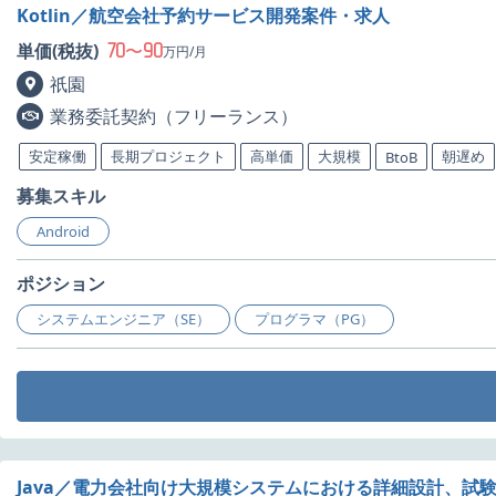
Kotlin／航空会社予約サービス開発案件・求人
70
90
単価(税抜)
〜
万円/月
祇園
業務委託契約（フリーランス）
安定稼働
長期プロジェクト
高単価
大規模
朝遅め
BtoB
募集スキル
Android
ポジション
システムエンジニア（SE）
プログラマ（PG）
Java／電力会社向け大規模システムにおける詳細設計、試