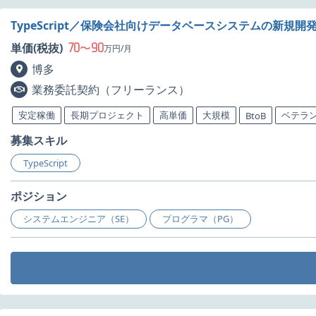
TypeScript／保険会社向けデータベースシステムの新規開
70
90
単価(税抜)
〜
万円/月
博多
業務委託契約（フリーランス）
安定稼働
長期プロジェクト
高単価
大規模
ベテラ
BtoB
募集スキル
TypeScript
ポジション
システムエンジニア（SE）
プログラマ（PG）