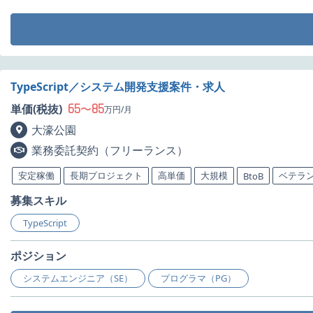
TypeScript／システム開発支援案件・求人
65
85
単価(税抜)
〜
万円/月
大濠公園
業務委託契約（フリーランス）
安定稼働
長期プロジェクト
高単価
大規模
ベテラ
BtoB
募集スキル
TypeScript
ポジション
システムエンジニア（SE）
プログラマ（PG）