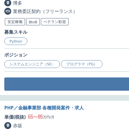
博多
業務委託契約（フリーランス）
安定稼働
ベテラン歓迎
BtoB
募集スキル
Python
ポジション
システムエンジニア（SE）
プログラマ（PG）
PHP／金融事業部 各種開発案件・求人
65
85
単価(税抜)
〜
万円/月
赤坂