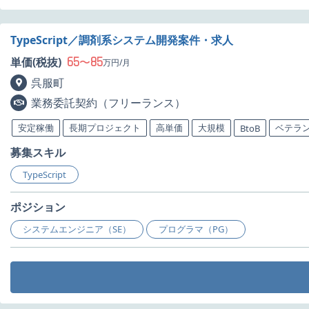
TypeScript／調剤系システム開発案件・求人
65
85
単価(税抜)
〜
万円/月
呉服町
業務委託契約（フリーランス）
安定稼働
長期プロジェクト
高単価
大規模
ベテラ
BtoB
募集スキル
TypeScript
ポジション
システムエンジニア（SE）
プログラマ（PG）