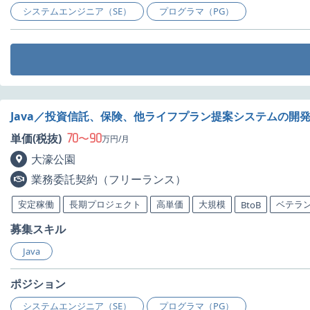
システムエンジニア（SE）
プログラマ（PG）
Java／投資信託、保険、他ライフプラン提案システムの開
70
90
単価(税抜)
〜
万円/月
大濠公園
業務委託契約（フリーランス）
安定稼働
長期プロジェクト
高単価
大規模
ベテラ
BtoB
募集スキル
Java
ポジション
システムエンジニア（SE）
プログラマ（PG）