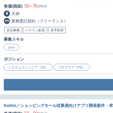
55
75
単価(税抜)
〜
万円/月
天神
業務委託契約（フリーランス）
安定稼働
ベテラン歓迎
若手歓迎
募集スキル
Java
ポジション
システムエンジニア（SE）
プログラマ（PG）
Kotlin／ショッピングモール従業員向けアプリ開発案件・