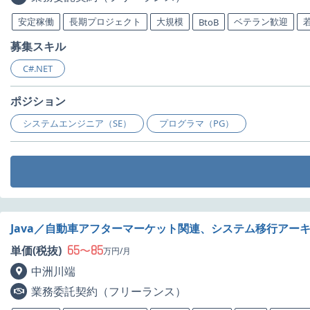
安定稼働
長期プロジェクト
大規模
ベテラン歓迎
BtoB
募集スキル
C#.NET
ポジション
システムエンジニア（SE）
プログラマ（PG）
Java／自動車アフターマーケット関連、システム移行アー
65
85
単価(税抜)
〜
万円/月
中洲川端
業務委託契約（フリーランス）