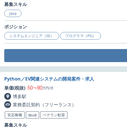
募集スキル
Java
ポジション
システムエンジニア（SE）
プログラマ（PG）
Python／EV関連システムの開発案件・求人
60
80
単価(税抜)
〜
万円/月
博多駅
業務委託契約（フリーランス）
安定稼働
ベテラン歓迎
BtoB
募集スキル