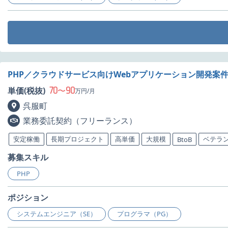
PHP／クラウドサービス向けWebアプリケーション開発案
70
90
単価(税抜)
〜
万円/月
呉服町
業務委託契約（フリーランス）
安定稼働
長期プロジェクト
高単価
大規模
ベテラ
BtoB
募集スキル
PHP
ポジション
システムエンジニア（SE）
プログラマ（PG）