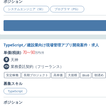
ポジション
システムエンジニア（SE）
プログラマ（PG）
TypeScript／建設業向け現場管理アプリ開発案件・求人
70
90
単価(税抜)
〜
万円/月
天神
業務委託契約（フリーランス）
安定稼働
長期プロジェクト
高単価
大規模
朝遅め
BtoB
募集スキル
TypeScript
ポジション