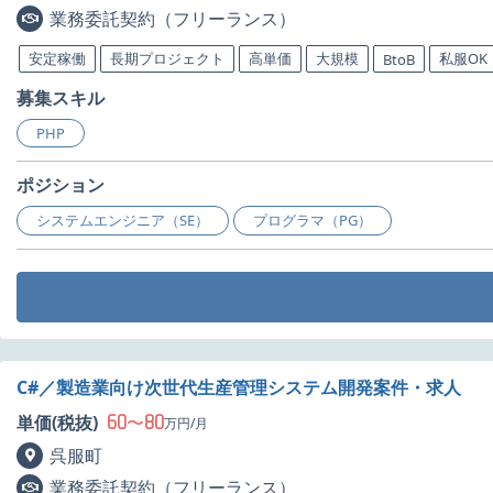
業務委託契約（フリーランス）
安定稼働
長期プロジェクト
高単価
大規模
私服OK
BtoB
募集スキル
PHP
ポジション
システムエンジニア（SE）
プログラマ（PG）
C#／製造業向け次世代生産管理システム開発案件・求人
60
80
単価(税抜)
〜
万円/月
呉服町
業務委託契約（フリーランス）