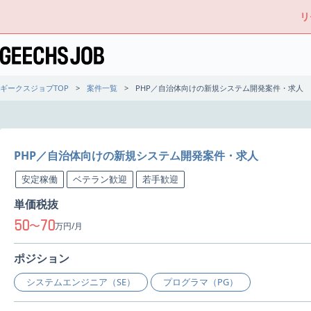
リ
ギークスジョブTOP
案件一覧
PHP／自治体向けの新規システム開発案件・求人
PHP／自治体向けの新規システム開発案件・求人
安定稼働
ベテラン歓迎
若手歓迎
単価税抜
50
70
〜
万円/月
ポジション
システムエンジニア（SE）
プログラマ（PG）