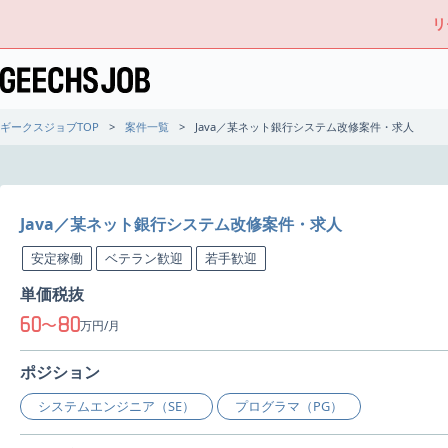
リ
ギークスジョブTOP
案件一覧
Java／某ネット銀行システム改修案件・求人
Java／某ネット銀行システム改修案件・求人
安定稼働
ベテラン歓迎
若手歓迎
単価税抜
60
80
〜
万円/月
ポジション
システムエンジニア（SE）
プログラマ（PG）