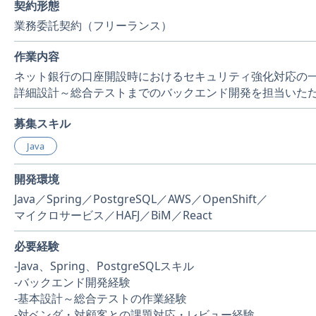
契約形態
業務委託契約（フリーランス）
作業内容
ネット銀行の口座開設時におけるセキュリティ強化対応の
詳細設計～総合テストまでのバックエンド開発を担当いた
募集スキル
Java
開発環境
Java／Spring／PostgreSQL／AWS／OpenShift／
マイクロサービス／HAFJ／BiM／React
必要経験
-Java、Spring、PostgreSQLスキル
-バックエンド開発経験
-基本設計～総合テストの作業経験
-対ベンダ・対顧客との課題対応・レビュー経験