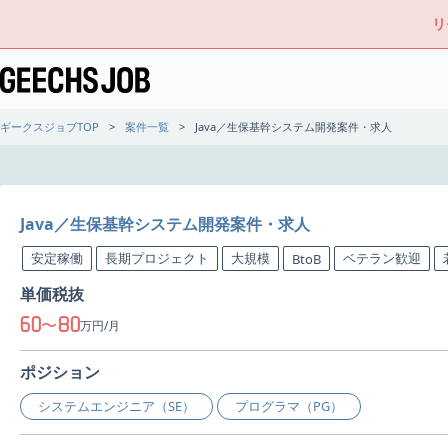
リ
ギークスジョブTOP
案件一覧
Java／生保基幹システム開発案件・求人
Java／生保基幹システム開発案件・求人
安定稼働
長期プロジェクト
大規模
ベテラン歓迎
BtoB
単価税抜
60
80
〜
万円/月
ポジション
システムエンジニア（SE）
プログラマ（PG）