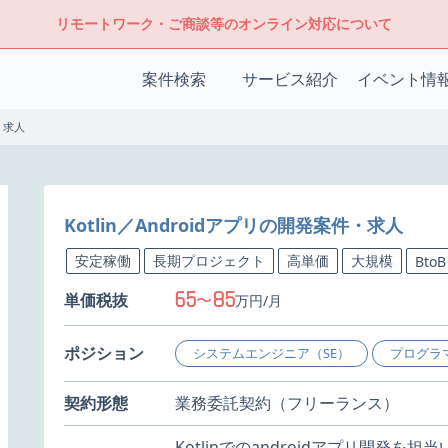
リモートワーク・ご商談等のオンライン対応について
案件検索
サービス紹介
イベント情
件・求人
Kotlin／Androidアプリの開発案件・求人
安定稼働
長期プロジェクト
高単価
大規模
BtoB
65
85
単価税抜
〜
万円/月
ポジション
システムエンジニア（SE）
プログラ
契約形態
業務委託契約（フリーランス）
Kotlinでのandroidアプリ開発を