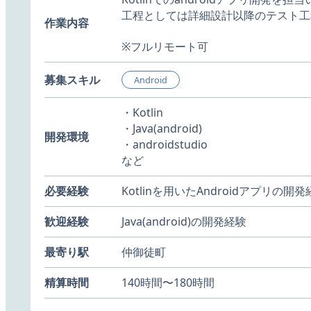
工程としては詳細設計以降のテスト工
作業内容
※フルリモート可
募集スキル
Android
・Kotlin
・Java(android)
開発環境
・androidstudio
など
必要経験
Kotlinを用いたAndroidアプリの開
歓迎経験
Java(android)の開発経験
最寄り駅
仲御徒町
精算時間
140時間〜180時間