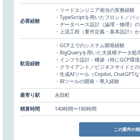
・リードエンジニア相当の実務経験
・TypeScriptを用いたフロント／
必要経験
・データベース設計（論理・物理）の
・上流工程（要件定義・基本設計）か
・GCP上でのシステム開発経験
・BigQueryを用いた大規模データ
・インフラ設計・構築（特にGCP環境
歓迎経験
・クライアント／ビジネスサイドとの
・生成AIツール（Copilot, ChatG
・BIツールの開発・導入経験
最寄り駅
永田町
精算時間
140時間〜180時間
この案件の相