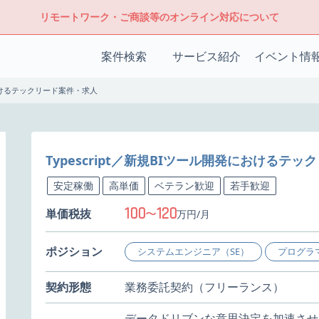
リモートワーク・ご商談等のオンライン対応について
案件検索
サービス紹介
イベント情
発におけるテックリード案件・求人
Typescript／新規BIツール開発におけるテ
安定稼働
高単価
ベテラン歓迎
若手歓迎
100
120
単価税抜
〜
万円/月
ポジション
システムエンジニア（SE）
プログラ
契約形態
業務委託契約（フリーランス）
データドリブンな意思決定を加速させ