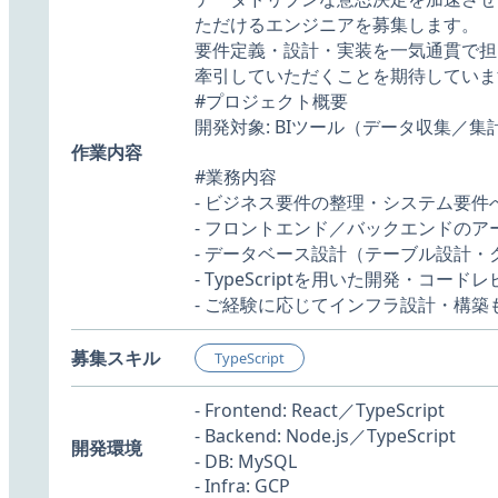
ただけるエンジニアを募集します。
要件定義・設計・実装を一気通貫で担
牽引していただくことを期待していま
#プロジェクト概要
開発対象: BIツール（データ収集／
作業内容
#業務内容
- ビジネス要件の整理・システム要件
- フロントエンド／バックエンドの
- データベース設計（テーブル設計・
- TypeScriptを用いた開発・コード
- ご経験に応じてインフラ設計・構築
募集スキル
TypeScript
- Frontend: React／TypeScript
- Backend: Node.js／TypeScript
開発環境
- DB: MySQL
- Infra: GCP