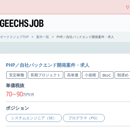
リ
ギークスジョブTOP
案件一覧
PHP／自社バックエンド開発案件・求人
PHP／自社バックエンド開発案件・求人
安定稼働
長期プロジェクト
高単価
小規模
朝遅め
BtoC
単価税抜
70
90
〜
万円/月
ポジション
システムエンジニア（SE）
プログラマ（PG）