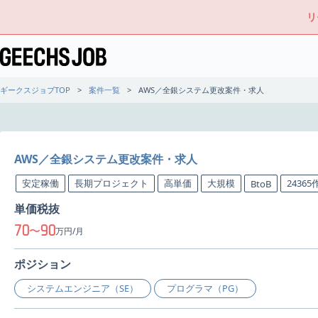
リ
ギークスジョブTOP
案件一覧
AWS／全銀システム更改案件・求人
AWS／全銀システム更改案件・求人
安定稼働
長期プロジェクト
高単価
大規模
2436
BtoB
単価税抜
70
90
〜
万円/月
ポジション
システムエンジニア（SE）
プログラマ（PG）