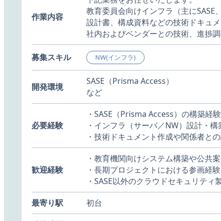
教育委員会向けインフラ（主にSAS
作業内容
設計書、構成資料などの技術ドキュメ
社内およびベンダーとの技術、進捗調
募集スキル
NW(インフラ)
SASE（Prisma Access）
開発環境
など
・SASE（Prisma Access）の構築
必要経験
・インフラ（サーバ／NW）設計・構
・技術ドキュメント作成や関係者との
・教育機関向けシステム構築や公共案
歓迎経験
・長期プロジェクトにおける参画経験
・SASE以外のクラウドセキュリティ
最寄り駅
初台