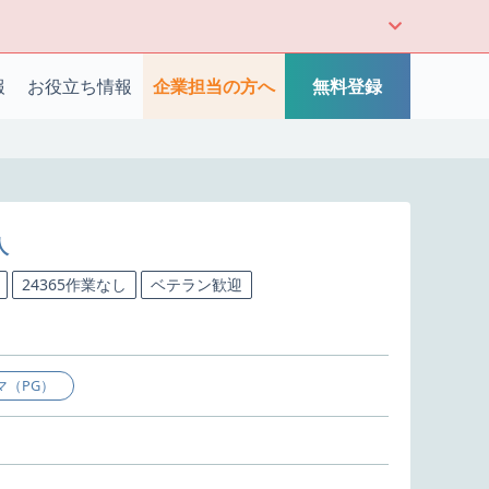
報
お役立ち情報
企業担当の方へ
無料登録
人
24365作業なし
ベテラン歓迎
マ（PG）