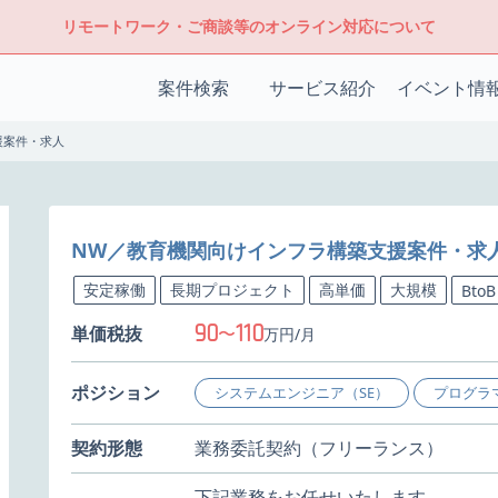
リモートワーク・ご商談等のオンライン対応について
案件検索
サービス紹介
イベント情
援案件・求人
NW／教育機関向けインフラ構築支援案件・求
安定稼働
長期プロジェクト
高単価
大規模
BtoB
90
110
単価税抜
〜
万円/月
ポジション
システムエンジニア（SE）
プログラ
契約形態
業務委託契約（フリーランス）
下記業務をお任せいたします。