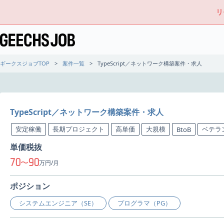
リ
ギークスジョブTOP
案件一覧
TypeScript／ネットワーク構築案件・求人
TypeScript／ネットワーク構築案件・求人
安定稼働
長期プロジェクト
高単価
大規模
ベテラ
BtoB
単価税抜
70
90
〜
万円/月
ポジション
システムエンジニア（SE）
プログラマ（PG）