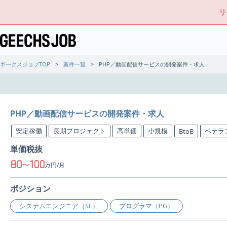
リ
ギークスジョブTOP
案件一覧
PHP／動画配信サービスの開発案件・求人
PHP／動画配信サービスの開発案件・求人
安定稼働
長期プロジェクト
高単価
小規模
ベテラ
BtoB
単価税抜
80
100
〜
万円/月
ポジション
システムエンジニア（SE）
プログラマ（PG）