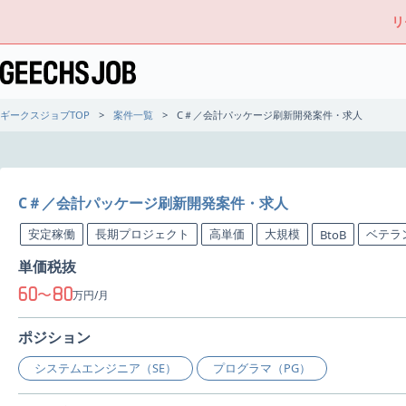
リ
ギークスジョブTOP
案件一覧
C＃／会計パッケージ刷新開発案件・求人
C＃／会計パッケージ刷新開発案件・求人
安定稼働
長期プロジェクト
高単価
大規模
ベテラ
BtoB
単価税抜
60
80
〜
万円/月
ポジション
システムエンジニア（SE）
プログラマ（PG）