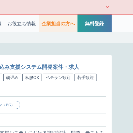
報
お役立ち情報
企業担当の方へ
無料登録
申し込み支援システム開発案件・求人
朝遅め
私服OK
ベテラン歓迎
若手歓迎
マ（PG）
支援システムにおける詳細設計、開発、テストを