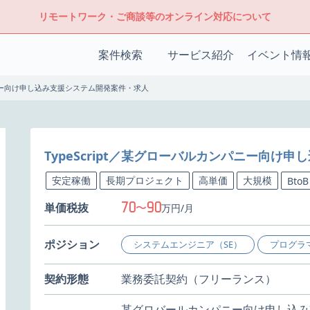
リモートワーク・ご商談等のオンライン対応について
案件検索
サービス紹介
イベント情
ンパニー向け申し込み支援システム開発案件・求人
TypeScript／某グローバルカンパニー向け
安定稼働
長期プロジェクト
高単価
大規模
BtoB
70
90
単価税抜
〜
万円/月
ポジション
システムエンジニア（SE）
プログラ
契約形態
業務委託契約（フリーランス）
某グロバールカンパニー向け申し込み