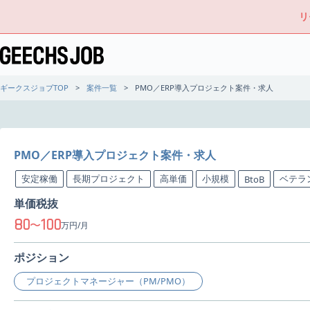
リ
ギークスジョブTOP
案件一覧
PMO／ERP導入プロジェクト案件・求人
PMO／ERP導入プロジェクト案件・求人
安定稼働
長期プロジェクト
高単価
小規模
ベテラ
BtoB
単価税抜
80
100
〜
万円/月
ポジション
プロジェクトマネージャー（PM/PMO）