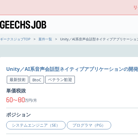
リ
ギークスジョブTOP
案件一覧
Unity／AI系音声会話型ネイティブアプリケーシ
Unity／AI系音声会話型ネイティブアプリケーションの開
最新技術
ベテラン歓迎
BtoC
単価税抜
60
80
〜
万円/月
ポジション
システムエンジニア（SE）
プログラマ（PG）