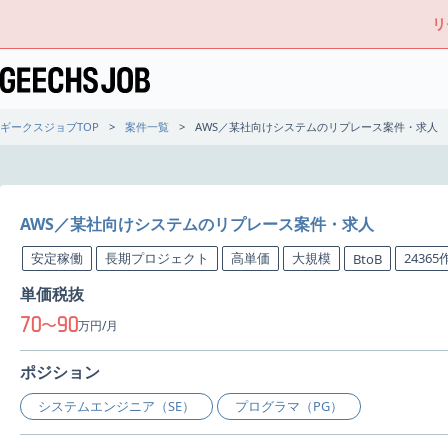
リ
ギークスジョブTOP
案件一覧
AWS／某社向けシステムのリプレース案件・求人
AWS／某社向けシステムのリプレース案件・求人
安定稼働
長期プロジェクト
高単価
大規模
2436
BtoB
単価税抜
70
90
〜
万円/月
ポジション
システムエンジニア（SE）
プログラマ（PG）