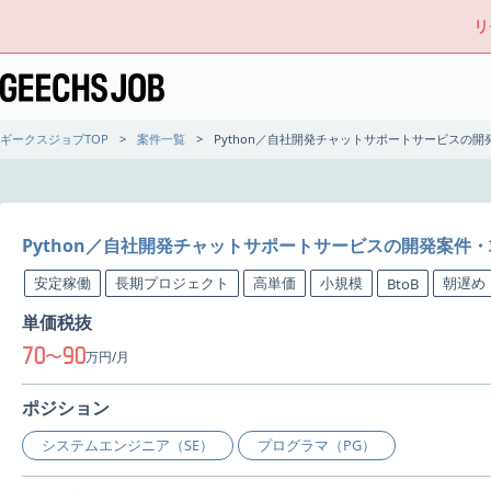
リ
ギークスジョブTOP
案件一覧
Python／自社開発チャットサポートサービスの開
Python／自社開発チャットサポートサービスの開発案件
安定稼働
長期プロジェクト
高単価
小規模
朝遅め
BtoB
単価税抜
70
90
〜
万円/月
ポジション
システムエンジニア（SE）
プログラマ（PG）