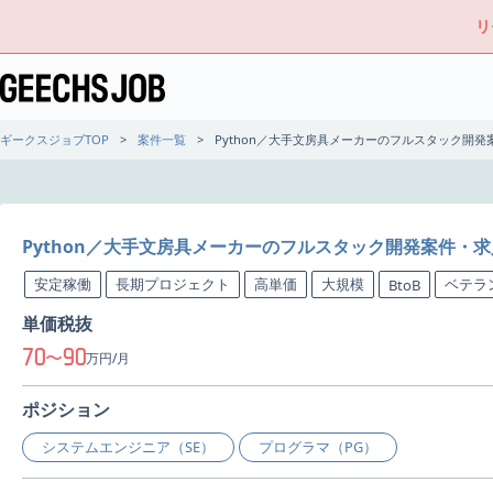
リ
ギークスジョブTOP
案件一覧
Python／大手文房具メーカーのフルスタック開発
Python／大手文房具メーカーのフルスタック開発案件・求
安定稼働
長期プロジェクト
高単価
大規模
ベテラ
BtoB
単価税抜
70
90
〜
万円/月
ポジション
システムエンジニア（SE）
プログラマ（PG）