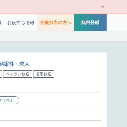
報
お役立ち情報
企業担当の方へ
無料登録
開発案件・求人
ベテラン歓迎
若手歓迎
マ（PG）