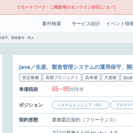
リモートワーク・ご商談等のオンライン対応について
案件検索
サービス紹介
イベント情
運用保守、開発案件・求人
Java／生産、製造管理システムの運用保守、
安定稼働
長期プロジェクト
高単価
大規模
BtoB
65
85
単価税抜
〜
万円/月
ポジション
システムエンジニア（SE）
プログラ
契約形態
業務委託契約（フリーランス）
下記の業務をお任せいたします。