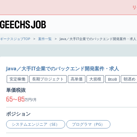
リ
ギークスジョブTOP
案件一覧
Java／大手IT企業でのバックエンド開発案件・求人
Java／大手IT企業でのバックエンド開発案件・求人
安定稼働
長期プロジェクト
高単価
大規模
朝遅め
BtoB
単価税抜
65
85
〜
万円/月
ポジション
システムエンジニア（SE）
プログラマ（PG）