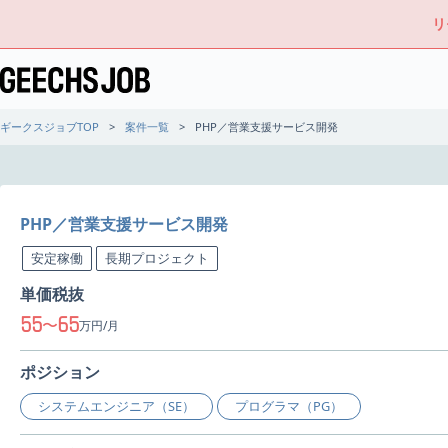
リ
ギークスジョブTOP
案件一覧
PHP／営業支援サービス開発
PHP／営業支援サービス開発
安定稼働
長期プロジェクト
単価税抜
55
65
〜
万円/月
ポジション
システムエンジニア（SE）
プログラマ（PG）